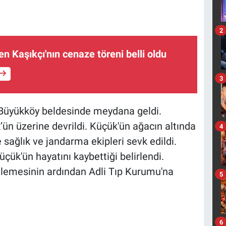
2
n Kaşıkçı'nın cenaze töreni belli oldu
3
ı Büyükköy beldesinde meydana geldi.
ün üzerine devrildi. Küçük'ün ağacın altında
4
e sağlık ve jandarma ekipleri sevk edildi.
üçük'ün hayatını kaybettiği belirlendi.
elemesinin ardından Adli Tıp Kurumu'na
5
6