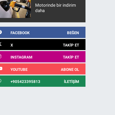
Motorinde bir indirim
daha
FACEBOOK
BEĞEN
X
TAKIP ET
INSTAGRAM
TAKIP ET
YOUTUBE
ABONE OL
+905423395813
İLETIŞIM