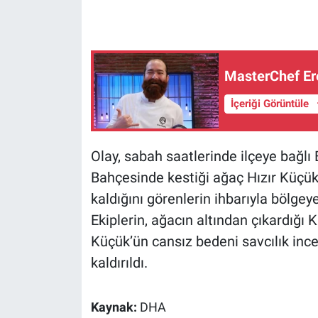
Gündem Özel
Günün görüntüsü
MasterChef Ere
İçeriği Görüntüle
Haber
İlan
Olay, sabah saatlerinde ilçeye bağl
Bahçesinde kestiği ağaç Hızır Küçük’
Kimdir
kaldığını görenlerin ihbarıyla bölgey
Koronavirüs
Ekiplerin, ağacın altından çıkardığı K
Küçük’ün cansız bedeni savcılık inc
Kültür Sanat
kaldırıldı.
Ne demişti
Kaynak:
DHA