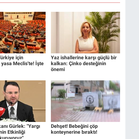
ürkiye için
Yaz ishallerine karşı güçlü bir
 yasa Meclis'te! İşte
kalkan: Çinko desteğinin
önemi
anı Gürlek: "Yargı
Dehşet! Bebeğini çöp
in Etkinliği
konteynerine bıraktı!
 kuruyoruz"