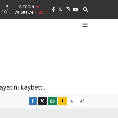
BITCOIN
°
10
79.591,74
-1.82
DOLAR
45,43620
0.02
EURO
53,38690
0.19
STERLİN
61,60380
0.18
G.ALTIN
6862,09000
0.19
BİST100
14.598,00
0
ayatını kaybetti.
-
+
A
A