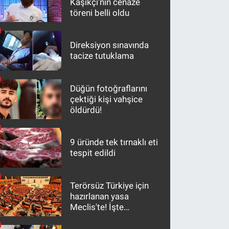
Kaşıkçı'nın cenaze
töreni belli oldu
Direksiyon sınavında
tacize tutuklama
Düğün fotoğraflarını
çektiği kişi vahşice
öldürdü!
9 üründe tek tırnaklı eti
tespit edildi
Terörsüz Türkiye için
hazırlanan yasa
Meclis'te! İşte
maddeler