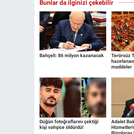
Bunlar da ilginizi çekebilir
Yerel Yaşam
Canlı Yayın
Bahçeli: 86 milyon kazanacak
Terörsüz T
hazırlanan
maddeler
Düğün fotoğraflarını çektiği
Adalet Bak
kişi vahşice öldürdü!
Hizmetlerin
Bürolarını