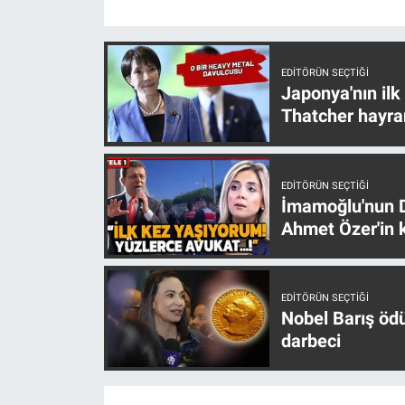
Nedir
Popüler
EDITÖRÜN SEÇTIĞI
Japonya'nın ilk
Programlar
Thatcher hayra
Sağlık
EDITÖRÜN SEÇTIĞI
Spor
İmamoğlu'nun D
Ahmet Özer'in k
Teknoloji
Türkiye'nin Geleceği
EDITÖRÜN SEÇTIĞI
Nobel Barış öd
Türkiye'nin Gündemi
darbeci
Yerel Gündem