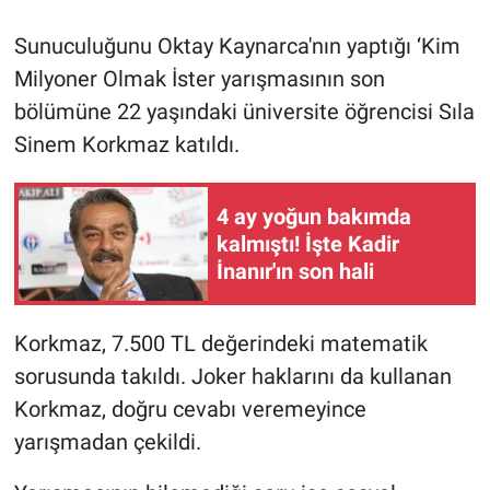
Sunuculuğunu Oktay Kaynarca'nın yaptığı ‘Kim
Gündem Özel
Milyoner Olmak İster yarışmasının son
Günün görüntüsü
bölümüne 22 yaşındaki üniversite öğrencisi Sıla
Sinem Korkmaz katıldı.
Haber
4 ay yoğun bakımda
İlan
kalmıştı! İşte Kadir
İnanır'ın son hali
Kimdir
Koronavirüs
Korkmaz, 7.500 TL değerindeki matematik
sorusunda takıldı. Joker haklarını da kullanan
Kültür Sanat
Korkmaz, doğru cevabı veremeyince
yarışmadan çekildi.
Ne demişti