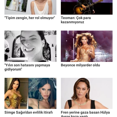
"Tipim zengin, her rol olmuyor"
Teoman: Çok para
kazanmıyoruz
"Yılın son hatasını yapmaya
Beyonce milyarder oldu
gidiyorum"
Simge Sağın'dan evlilik itirafı
Fren yerine gaza basan Hülya
Avşar kaza yaptı