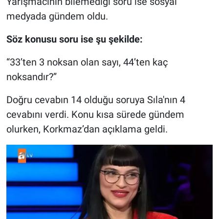
Yarışmacının bilemediği soru ise sosyal
Nedir
medyada gündem oldu.
Popüler
Söz konusu soru ise şu şekilde:
Programlar
“33’ten 3 noksan olan sayı, 44’ten kaç
noksandır?”
Sağlık
Doğru cevabın 14 olduğu soruya Sıla'nın 4
Spor
cevabını verdi. Konu kısa sürede gündem
Teknoloji
olurken, Korkmaz’dan açıklama geldi.
Türkiye'nin Geleceği
Türkiye'nin Gündemi
Yerel Gündem