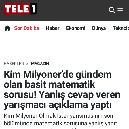
Anında Manşet
Son Dakika
Nöbetçi Eczaneler
Son Dakika
Haber
Ekonomi
Dünya
Teknolo
Başka Sohbetler
Haber
Hava Durumu
Belgesel
Ekonomi
Namaz Vakitleri
HABERLER
MAGAZIN
Bilim turu
Dünya
Trafik Durumu
Kim Milyoner’de gündem
Bilim ve Teknoloji Evreni
Teknoloji
Süper Lig Puan Durumu ve Fikstür
olan basit matematik
sorusu! Yanlış cevap veren
Doğa Konuşuyor
Sağlık
Tüm Manşetler
yarışmacı açıklama yaptı
Dünya
Spor
Son Dakika Haberleri
Kim Milyoner Olmak İster yarışmasının son
bölümünde matematik sorusuna yanlış yanıt
Ege Saati
Yayın Akışı
Haber Arşivi