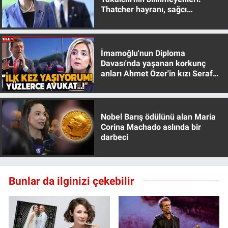
Thatcher hayranı, sağcı
muhafazakar
İmamoğlu'nun Diploma
Davası'nda yaşanan korkunç
anları Ahmet Özer'in kızı Seraf
Özer anlattı!
Nobel Barış ödülünü alan Maria
Corina Machado aslında bir
darbeci
Bunlar da ilginizi çekebilir