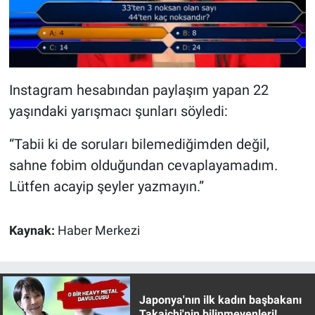
Yerel Yaşam
Canlı Yayın
Instagram hesabından paylaşım yapan 22
yaşındaki yarışmacı şunları söyledi:
“Tabii ki de soruları bilemediğimden değil,
sahne fobim olduğundan cevaplayamadım.
Lütfen acayip şeyler yazmayın.”
Kaynak:
Haber Merkezi
Japonya'nın ilk kadın başbakanı
Takaichi'nin bilinmeyenleri!