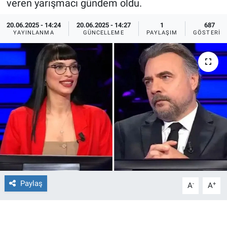
veren yarışmacı gündem oldu.
Ege'den Esintiler
İletişim
20.06.2025 - 14:24
20.06.2025 - 14:27
1
687
YAYINLANMA
GÜNCELLEME
PAYLAŞIM
GÖSTERIM
Eğitim
Eğlence
Ekonomi
Forum
Gerçeğin İzinde
Gün Başlıyor
Paylaş
-
+
A
A
Gün Bitiyor
Gün Ortası