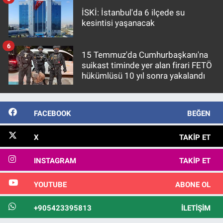
İSKİ: İstanbul'da 6 ilçede su
kesintisi yaşanacak
6
15 Temmuz'da Cumhurbaşkanı'na
suikast timinde yer alan firari FETÖ
hükümlüsü 10 yıl sonra yakalandı
FACEBOOK
BEĞEN
X
TAKIP ET
INSTAGRAM
TAKIP ET
YOUTUBE
ABONE OL
+905423395813
İLETIŞIM