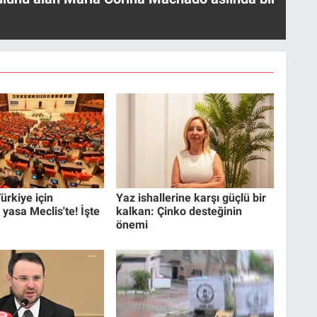
ürkiye için
Yaz ishallerine karşı güçlü bir
 yasa Meclis'te! İşte
kalkan: Çinko desteğinin
önemi