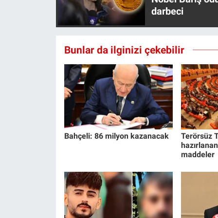
Yerel Yaşam
darbeci
Canlı Yayın
Bunlar da ilginizi çekebilir
Bahçeli: 86 milyon kazanacak
Terörsüz T
hazırlanan
maddeler