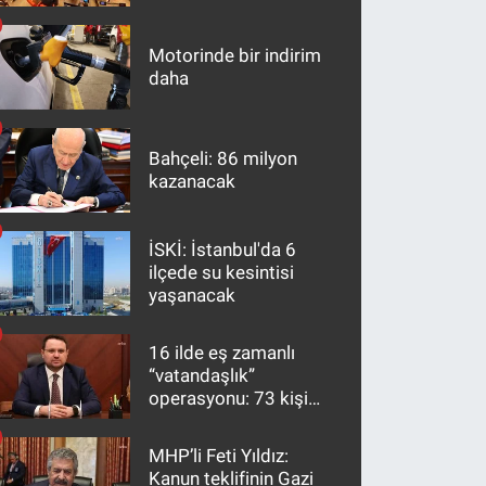
maddeler
Motorinde bir indirim
daha
Bahçeli: 86 milyon
kazanacak
İSKİ: İstanbul'da 6
ilçede su kesintisi
yaşanacak
16 ilde eş zamanlı
“vatandaşlık”
operasyonu: 73 kişi
gözaltına alındı
MHP’li Feti Yıldız:
Kanun teklifinin Gazi