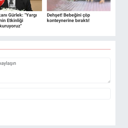
anı Gürlek: "Yargı
Dehşet! Bebeğini çöp
in Etkinliği
konteynerine bıraktı!
 kuruyoruz"