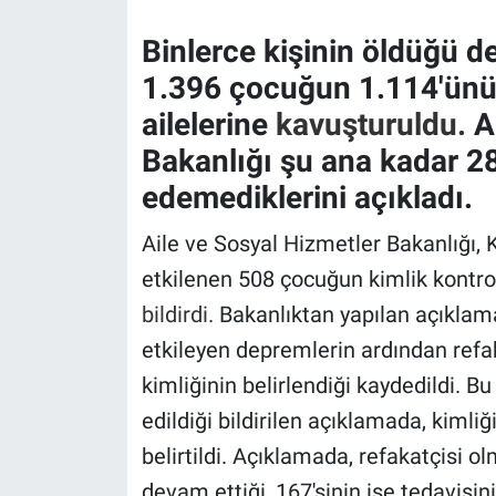
Binlerce kişinin öldüğü d
Gündem Özel
1.396 çocuğun 1.114'ünün 
Günün görüntüsü
ailelerine
kavuşturuldu.
Ai
Bakanlığı şu ana kadar 28
Haber
edemediklerini açıkladı.
İlan
Aile ve Sosyal Hizmetler Bakanlığ
etkilenen 508 çocuğun kimlik kontrol
Kimdir
bildirdi.
Bakanlıktan yapılan açıklam
Koronavirüs
etkileyen depremlerin ardından ref
kimliğinin belirlendiği kaydedildi. B
Kültür Sanat
edildiği bildirilen açıklamada, kiml
Ne demişti
belirtildi. Açıklamada, refakatçisi 
devam ettiği, 167'sinin ise tedavis