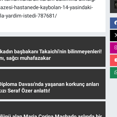
enazesi-hastanede-kaybolan-14-yasindaki-
la-yardim-istedi-787681/
 kadın başbakanı Takaichi'nin bilinmeyenleri!
nı, sağcı muhafazakar
iploma Davası'nda yaşanan korkunç anları
ızı Seraf Özer anlattı!
ülünü alan Maria Corina Machado aslında bir