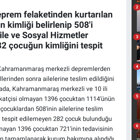
2
eprem felaketinden kurtarılan
kimliği belirlenip 508'i
le ve Sosyal Hizmetler
3
2 çocuğun kimliğini tespit
4
ı, Kahramanmaraş merkezli depremlerden
lerinden sonra ailelerine teslim edildiğini
ada, Kahramanmaraş merkezli ve 10 ili
5
akatçisi olmayan 1396 çocuktan 1114'ünün
u çocuklardan 508'inin ailelerine teslim
iği tespit edilemeyen 282 çocuk bulunduğu
6
olmayan 1396 çocuktan 721'inin tedavisinin
inin tamamlanarak kurum bakımına alındığı