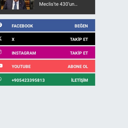
Meclis'te 430’un
üzerinde bir kabulle
kanunlaşacağı
görülmektedir
FACEBOOK
BEĞEN
X
TAKIP ET
INSTAGRAM
TAKIP ET
YOUTUBE
ABONE OL
+905423395813
İLETIŞIM