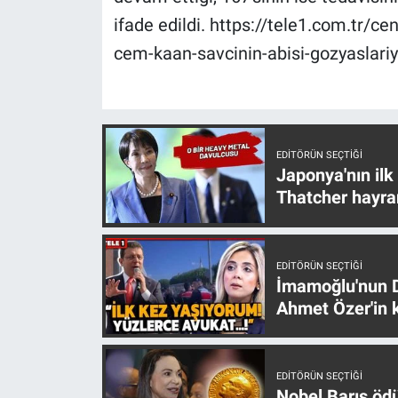
Nedir
ifade edildi. https://tele1.com.tr/c
cem-kaan-savcinin-abisi-gozyaslariy
Popüler
Programlar
Sağlık
EDITÖRÜN SEÇTIĞI
Japonya'nın ilk
Spor
Thatcher hayra
Teknoloji
EDITÖRÜN SEÇTIĞI
Türkiye'nin Geleceği
İmamoğlu'nun D
Ahmet Özer'in k
Türkiye'nin Gündemi
Yerel Gündem
EDITÖRÜN SEÇTIĞI
Nobel Barış öd