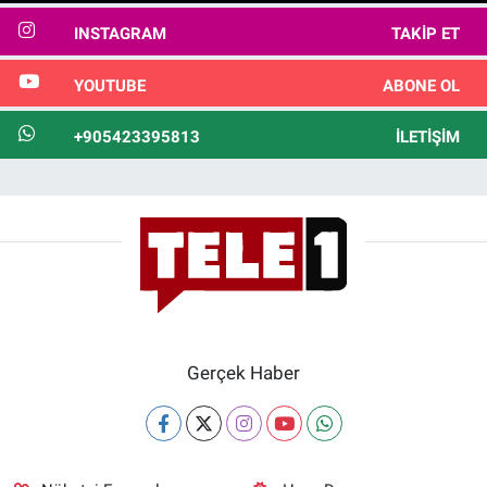
INSTAGRAM
TAKIP ET
YOUTUBE
ABONE OL
+905423395813
İLETIŞIM
Gerçek Haber