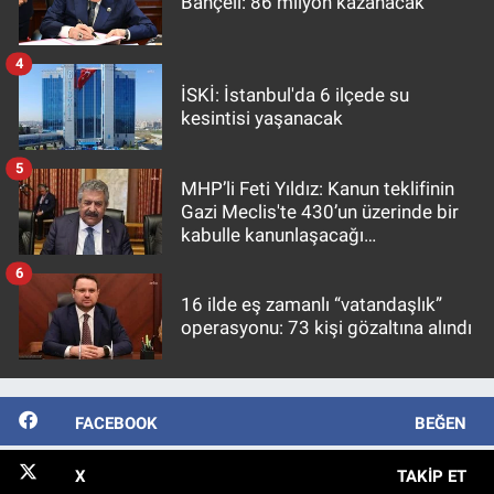
Bahçeli: 86 milyon kazanacak
4
İSKİ: İstanbul'da 6 ilçede su
kesintisi yaşanacak
5
MHP’li Feti Yıldız: Kanun teklifinin
Gazi Meclis'te 430’un üzerinde bir
kabulle kanunlaşacağı
görülmektedir
6
16 ilde eş zamanlı “vatandaşlık”
operasyonu: 73 kişi gözaltına alındı
FACEBOOK
BEĞEN
X
TAKIP ET