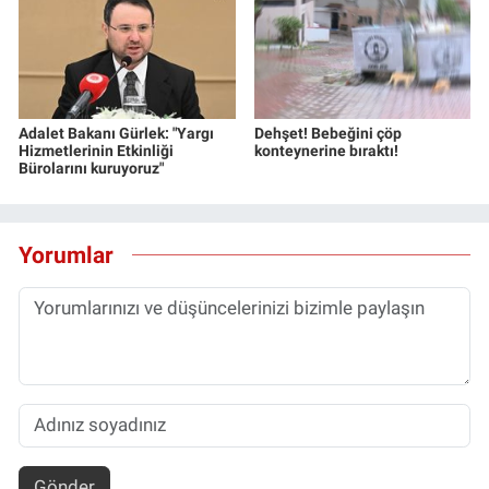
Yerel Yaşam
Canlı Yayın
Adalet Bakanı Gürlek: "Yargı
Dehşet! Bebeğini çöp
Hizmetlerinin Etkinliği
konteynerine bıraktı!
Bürolarını kuruyoruz"
Yorumlar
Gönder