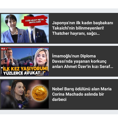
Gündem Özel
Japonya'nın ilk kadın başbakanı
Günün görüntüsü
Takaichi'nin bilinmeyenleri!
Thatcher hayranı, sağcı
muhafazakar
Haber
İlan
İmamoğlu'nun Diploma
Davası'nda yaşanan korkunç
Kimdir
anları Ahmet Özer'in kızı Seraf
Özer anlattı!
Koronavirüs
Nobel Barış ödülünü alan Maria
Kültür Sanat
Corina Machado aslında bir
darbeci
Ne demişti