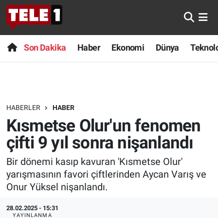
Anında Manşet
Son Dakika
Nöbetçi Eczaneler
Son Dakika
Haber
Ekonomi
Dünya
Teknolo
Başka Sohbetler
Haber
Hava Durumu
Belgesel
Ekonomi
Namaz Vakitleri
HABERLER
HABER
Bilim turu
Dünya
Trafik Durumu
Kısmetse Olur'un fenomen
Bilim ve Teknoloji Evreni
Teknoloji
Süper Lig Puan Durumu ve Fikstür
çifti 9 yıl sonra nişanlandı
Bir dönemi kasıp kavuran 'Kısmetse Olur'
Doğa Konuşuyor
Sağlık
Tüm Manşetler
yarışmasının favori çiftlerinden Aycan Varış ve
Dünya
Spor
Son Dakika Haberleri
Onur Yüksel nişanlandı.
28.02.2025 - 15:31
Ege Saati
Yayın Akışı
Haber Arşivi
YAYINLANMA