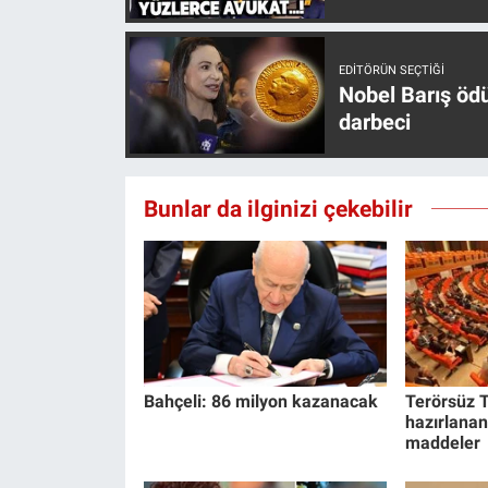
Nedir
Popüler
EDITÖRÜN SEÇTIĞI
Nobel Barış öd
Programlar
darbeci
Sağlık
Bunlar da ilginizi çekebilir
Spor
Teknoloji
Türkiye'nin Geleceği
Türkiye'nin Gündemi
Bahçeli: 86 milyon kazanacak
Terörsüz T
hazırlanan
maddeler
Yerel Gündem