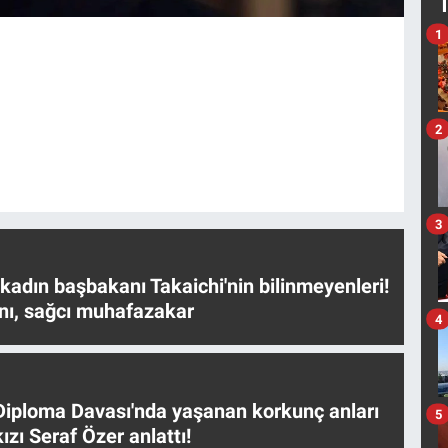
1
2
3
 kadın başbakanı Takaichi'nin bilinmeyenleri!
nı, sağcı muhafazakar
4
iploma Davası'nda yaşanan korkunç anları
5
ızı Seraf Özer anlattı!