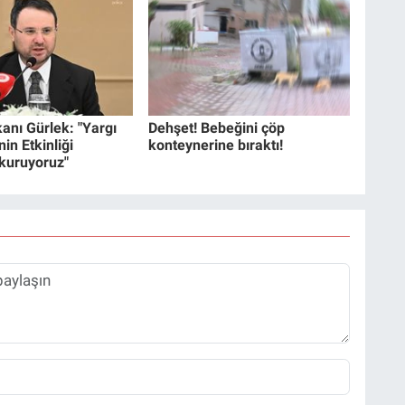
anı Gürlek: "Yargı
Dehşet! Bebeğini çöp
in Etkinliği
konteynerine bıraktı!
 kuruyoruz"