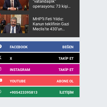
“vatandaşlık”
operasyonu: 73 kişi
gözaltına alındı
MHP’li Feti Yıldız:
Kanun teklifinin Gazi
Meclis'te 430’un
üzerinde bir kabulle
kanunlaşacağı
görülmektedir
FACEBOOK
BEĞEN
X
TAKIP ET
INSTAGRAM
TAKIP ET
YOUTUBE
ABONE OL
+905423395813
İLETIŞIM