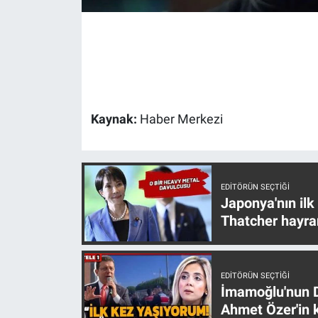
Gündem Özel
Günün görüntüsü
Haber
Kaynak:
Haber Merkezi
İlan
Kimdir
EDITÖRÜN SEÇTIĞI
Japonya'nın ilk
Koronavirüs
Thatcher hayra
Kültür Sanat
EDITÖRÜN SEÇTIĞI
Ne demişti
İmamoğlu'nun D
Ahmet Özer'in k