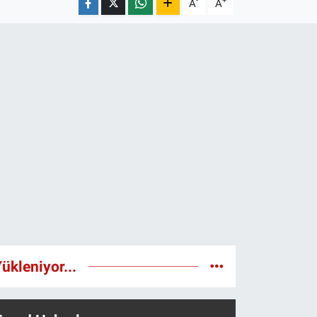
-
+
A
A
ükleniyor...