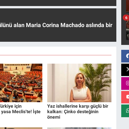
6
ülünü alan Maria Corina Machado aslında bir
ürkiye için
Yaz ishallerine karşı güçlü bir
 yasa Meclis'te! İşte
kalkan: Çinko desteğinin
önemi