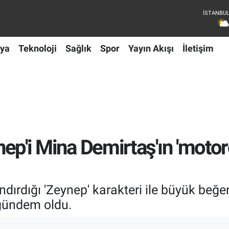
ya
Teknoloji
Sağlık
Spor
Yayın Akışı
İletişim
eynep'i Mina Demirtaş'ın 'moto
andırdığı 'Zeynep' karakteri ile büyük beğ
 gündem oldu.