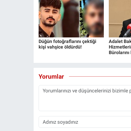
Yerel Yaşam
Canlı Yayın
Düğün fotoğraflarını çektiği
Adalet Bak
kişi vahşice öldürdü!
Hizmetlerin
Bürolarını
Yorumlar