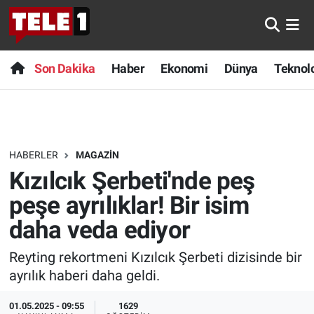
Anında Manşet
Son Dakika
Nöbetçi Eczaneler
Son Dakika
Haber
Ekonomi
Dünya
Teknolo
Başka Sohbetler
Haber
Hava Durumu
Belgesel
Ekonomi
Namaz Vakitleri
HABERLER
MAGAZIN
Bilim turu
Dünya
Trafik Durumu
Kızılcık Şerbeti'nde peş
Bilim ve Teknoloji Evreni
Teknoloji
Süper Lig Puan Durumu ve Fikstür
peşe ayrılıklar! Bir isim
daha veda ediyor
Doğa Konuşuyor
Sağlık
Tüm Manşetler
Reyting rekortmeni Kızılcık Şerbeti dizisinde bir
Dünya
Spor
Son Dakika Haberleri
ayrılık haberi daha geldi.
Ege Saati
Yayın Akışı
Haber Arşivi
01.05.2025 - 09:55
1629