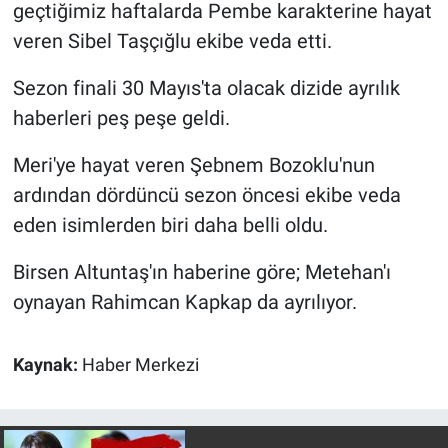
geçtiğimiz haftalarda Pembe karakterine hayat
veren Sibel Taşçığlu ekibe veda etti.
Gündem Özel
Sezon finali 30 Mayıs'ta olacak dizide ayrılık
Günün görüntüsü
haberleri peş peşe geldi.
Haber
Meri'ye hayat veren Şebnem Bozoklu'nun
ardından dördüncü sezon öncesi ekibe veda
İlan
eden isimlerden biri daha belli oldu.
Kimdir
Birsen Altuntaş'ın haberine göre; Metehan'ı
oynayan Rahimcan Kapkap da ayrılıyor.
Koronavirüs
Kültür Sanat
Kaynak:
Haber Merkezi
Ne demişti