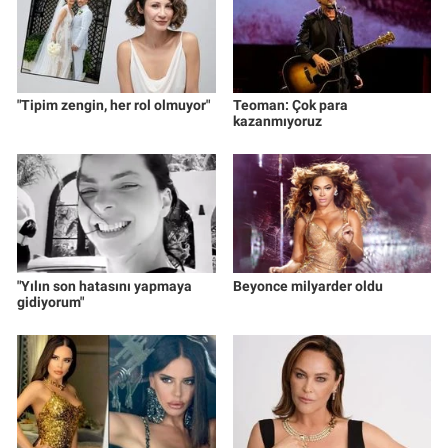
Yerel Yaşam
Canlı Yayın
"Tipim zengin, her rol olmuyor"
Teoman: Çok para
kazanmıyoruz
"Yılın son hatasını yapmaya
Beyonce milyarder oldu
gidiyorum"