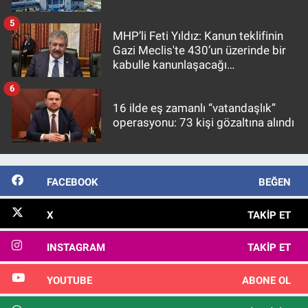
5
MHP’li Feti Yıldız: Kanun teklifinin
Gazi Meclis'te 430’un üzerinde bir
kabulle kanunlaşacağı
görülmektedir
6
16 ilde eş zamanlı “vatandaşlık”
operasyonu: 73 kişi gözaltına alındı
FACEBOOK
BEĞEN
X
TAKIP ET
INSTAGRAM
TAKIP ET
YOUTUBE
ABONE OL