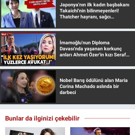
Nedir
Japonya'nın ilk kadın başbakanı
Takaichi'nin bilinmeyenleri!
Thatcher hayranı, sağcı
Popüler
muhafazakar
Programlar
İmamoğlu'nun Diploma
Sağlık
Davası'nda yaşanan korkunç
anları Ahmet Özer'in kızı Seraf
Özer anlattı!
Spor
Teknoloji
Nobel Barış ödülünü alan Maria
Corina Machado aslında bir
darbeci
Türkiye'nin Geleceği
Türkiye'nin Gündemi
Bunlar da ilginizi çekebilir
Yerel Gündem