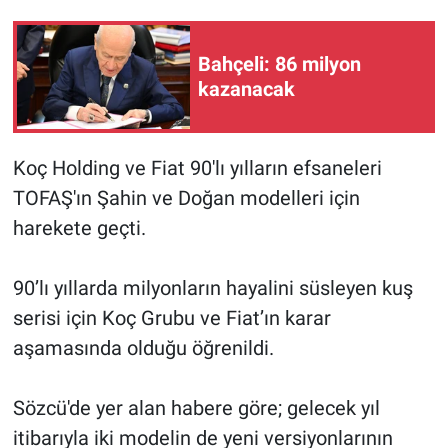
Gündem Özel
Bahçeli: 86 milyon
kazanacak
Günün görüntüsü
Haber
Koç Holding ve Fiat 90'lı yılların efsaneleri
TOFAŞ'ın Şahin ve Doğan modelleri için
İlan
harekete geçti.
Kimdir
90’lı yıllarda milyonların hayalini süsleyen kuş
Koronavirüs
serisi için Koç Grubu ve Fiat’ın karar
aşamasında olduğu öğrenildi.
Kültür Sanat
Ne demişti
Sözcü'de yer alan habere göre; gelecek yıl
itibarıyla iki modelin de yeni versiyonlarının