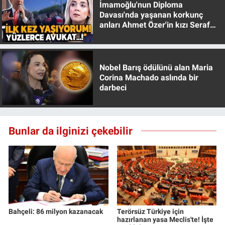
İmamoğlu'nun Diploma
Yerel Yaşam
Davası'nda yaşanan korkunç
anları Ahmet Özer'in kızı Seraf
Canlı Yayın
Özer anlattı!
Nobel Barış ödülünü alan Maria
Corina Machado aslında bir
darbeci
Bunlar da ilginizi çekebilir
Bahçeli: 86 milyon kazanacak
Terörsüz Türkiye için
hazırlanan yasa Meclis'te! İşte