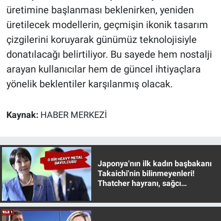
Nedir
üretimine başlanması beklenirken, yeniden
üretilecek modellerin, geçmişin ikonik tasarım
Popüler
çizgilerini koruyarak günümüz teknolojisiyle
donatılacağı belirtiliyor. Bu sayede hem nostalji
Programlar
arayan kullanıcılar hem de güncel ihtiyaçlara
Sağlık
yönelik beklentiler karşılanmış olacak.
Spor
Kaynak:
HABER MERKEZİ
Teknoloji
Türkiye'nin Geleceği
Japonya'nın ilk kadın başbakanı
Takaichi'nin bilinmeyenleri!
Türkiye'nin Gündemi
Thatcher hayranı, sağcı
muhafazakar
Yerel Gündem