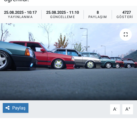
Ege'den Esintiler
İletişim
25.08.2025 - 10:17
25.08.2025 - 11:10
8
4727
YAYINLANMA
GÜNCELLEME
PAYLAŞIM
GÖSTERIM
Eğitim
Eğlence
Ekonomi
Forum
Gerçeğin İzinde
Gün Başlıyor
Paylaş
-
+
A
A
Gün Bitiyor
Gün Ortası