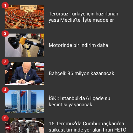
1
Terörsüz Türkiye için hazırlanan
yasa Meclis'te! İşte maddeler
2
Motorinde bir indirim daha
3
Bahçeli: 86 milyon kazanacak
4
İSKİ: İstanbul'da 6 ilçede su
kesintisi yaşanacak
5
15 Temmuz'da Cumhurbaşkanı'na
suikast timinde yer alan firari FETÖ