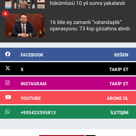
hükümlüsü 10 yıl sonra yakalandı
6
16 ilde eş zamanlı “vatandaşlık”
operasyonu: 73 kişi gözaltına alındı
FACEBOOK
BEĞEN
X
TAKIP ET
INSTAGRAM
TAKIP ET
YOUTUBE
ABONE OL
+905423395813
İLETIŞIM