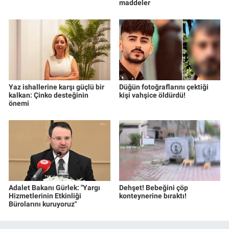
maddeler
Yaz ishallerine karşı güçlü bir
Düğün fotoğraflarını çektiği
kalkan: Çinko desteğinin
kişi vahşice öldürdü!
önemi
Adalet Bakanı Gürlek: "Yargı
Dehşet! Bebeğini çöp
Hizmetlerinin Etkinliği
konteynerine bıraktı!
Bürolarını kuruyoruz"