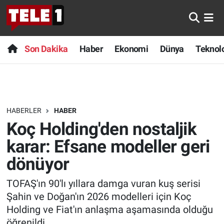
Anında Manşet
Son Dakika
Nöbetçi Eczaneler
Son Dakika
Haber
Ekonomi
Dünya
Teknolo
Başka Sohbetler
Haber
Hava Durumu
Belgesel
Ekonomi
Namaz Vakitleri
HABERLER
HABER
Bilim turu
Dünya
Trafik Durumu
Koç Holding'den nostaljik
Bilim ve Teknoloji Evreni
Teknoloji
Süper Lig Puan Durumu ve Fikstür
karar: Efsane modeller geri
dönüyor
Doğa Konuşuyor
Sağlık
Tüm Manşetler
TOFAŞ'ın 90'lı yıllara damga vuran kuş serisi
Dünya
Spor
Son Dakika Haberleri
Şahin ve Doğan'ın 2026 modelleri için Koç
Holding ve Fiat'ın anlaşma aşamasında olduğu
Ege Saati
Yayın Akışı
Haber Arşivi
öğrenildi.