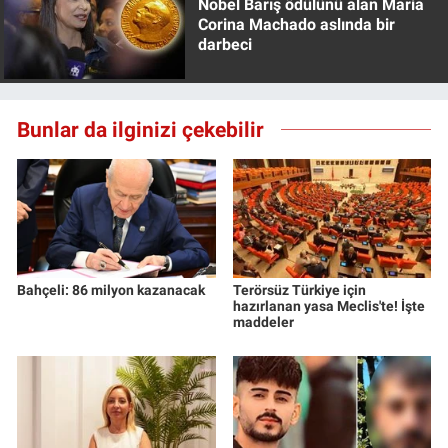
Nobel Barış ödülünü alan Maria
Corina Machado aslında bir
darbeci
Bunlar da ilginizi çekebilir
Bahçeli: 86 milyon kazanacak
Terörsüz Türkiye için
hazırlanan yasa Meclis'te! İşte
maddeler