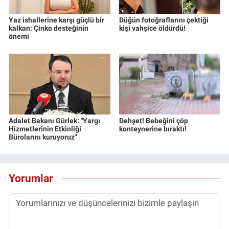
Yaz ishallerine karşı güçlü bir
Düğün fotoğraflarını çektiği
kalkan: Çinko desteğinin
kişi vahşice öldürdü!
önemi
Adalet Bakanı Gürlek: "Yargı
Dehşet! Bebeğini çöp
Hizmetlerinin Etkinliği
konteynerine bıraktı!
Bürolarını kuruyoruz"
Yorumlar