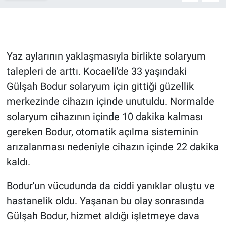
Gündem Özel
Günün görüntüsü
Yaz aylarının yaklaşmasıyla birlikte solaryum
talepleri de arttı. Kocaeli'de 33 yaşındaki
Haber
Gülşah Bodur solaryum için gittiği güzellik
merkezinde cihazın içinde unutuldu. Normalde
İlan
solaryum cihazının içinde 10 dakika kalması
Kimdir
gereken Bodur, otomatik açılma sisteminin
arızalanması nedeniyle cihazın içinde 22 dakika
Koronavirüs
kaldı.
Kültür Sanat
Bodur'un vücudunda da ciddi yanıklar oluştu ve
hastanelik oldu. Yaşanan bu olay sonrasında
Ne demişti
Gülşah Bodur, hizmet aldığı işletmeye dava