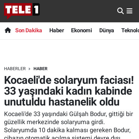
Anında Manşet
Son Dakika
Nöbetçi Eczaneler
Son Dakika
Haber
Ekonomi
Dünya
Teknolo
Başka Sohbetler
Haber
Hava Durumu
Belgesel
Ekonomi
Namaz Vakitleri
HABERLER
HABER
Bilim turu
Dünya
Trafik Durumu
Kocaeli'de solaryum faciası!
Bilim ve Teknoloji Evreni
Teknoloji
Süper Lig Puan Durumu ve Fikstür
33 yaşındaki kadın kabinde
unutuldu hastanelik oldu
Doğa Konuşuyor
Sağlık
Tüm Manşetler
Kocaeli'de 33 yaşındaki Gülşah Bodur, gittiği bir
Dünya
Spor
Son Dakika Haberleri
güzellik merkezinde solaryuma girdi.
Solaryumda 10 dakika kalması gereken Bodur,
Ege Saati
Yayın Akışı
Haber Arşivi
cihazın otomatik açılma sistemi devre dışı