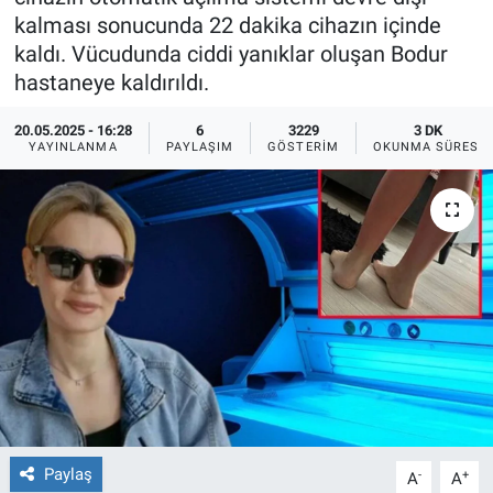
kalması sonucunda 22 dakika cihazın içinde
Ege'den Esintiler
İletişim
kaldı. Vücudunda ciddi yanıklar oluşan Bodur
hastaneye kaldırıldı.
Eğitim
20.05.2025 - 16:28
6
3229
3 DK
YAYINLANMA
PAYLAŞIM
GÖSTERIM
OKUNMA SÜRESI
Eğlence
Ekonomi
Forum
Gerçeğin İzinde
Gün Başlıyor
Gün Bitiyor
Paylaş
-
+
A
A
Gün Ortası