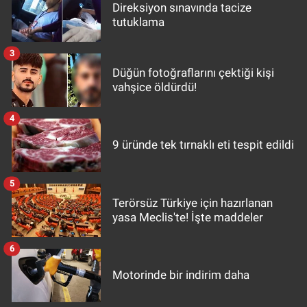
Direksiyon sınavında tacize
tutuklama
3
Düğün fotoğraflarını çektiği kişi
vahşice öldürdü!
4
9 üründe tek tırnaklı eti tespit edildi
5
Terörsüz Türkiye için hazırlanan
yasa Meclis'te! İşte maddeler
6
Motorinde bir indirim daha