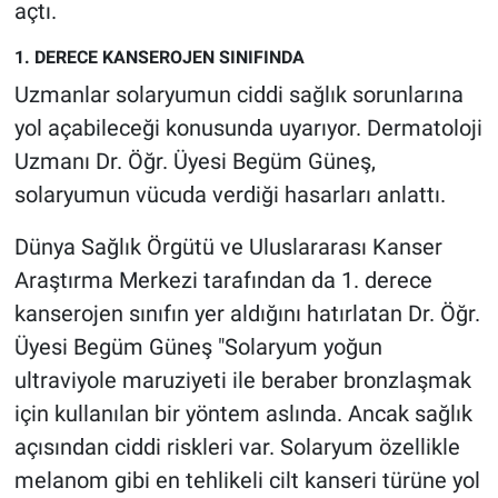
Nedir
açtı.
1. DERECE KANSEROJEN SINIFINDA
Popüler
Uzmanlar solaryumun ciddi sağlık sorunlarına
Programlar
yol açabileceği konusunda uyarıyor. Dermatoloji
Uzmanı Dr. Öğr. Üyesi Begüm Güneş,
Sağlık
solaryumun vücuda verdiği hasarları anlattı.
Spor
Dünya Sağlık Örgütü ve Uluslararası Kanser
Araştırma Merkezi tarafından da 1. derece
Teknoloji
kanserojen sınıfın yer aldığını hatırlatan Dr. Öğr.
Üyesi Begüm Güneş "Solaryum yoğun
Türkiye'nin Geleceği
ultraviyole maruziyeti ile beraber bronzlaşmak
Türkiye'nin Gündemi
için kullanılan bir yöntem aslında. Ancak sağlık
açısından ciddi riskleri var. Solaryum özellikle
Yerel Gündem
melanom gibi en tehlikeli cilt kanseri türüne yol