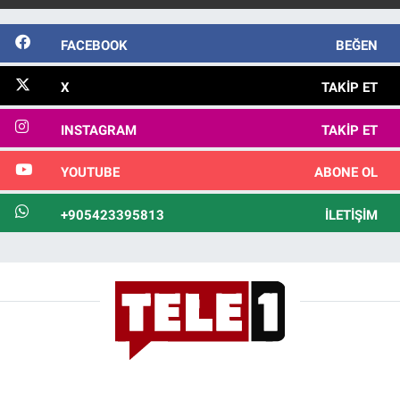
FACEBOOK
BEĞEN
X
TAKIP ET
INSTAGRAM
TAKIP ET
YOUTUBE
ABONE OL
+905423395813
İLETIŞIM