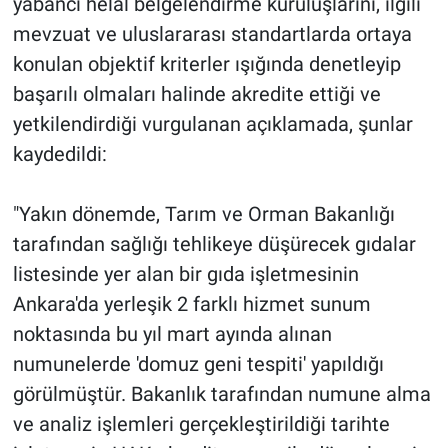
yabancı helal belgelendirme kuruluşlarını, ilgili
Nedir
mevzuat ve uluslararası standartlarda ortaya
Popüler
konulan objektif kriterler ışığında denetleyip
başarılı olmaları halinde akredite ettiği ve
Programlar
yetkilendirdiği vurgulanan açıklamada, şunlar
kaydedildi:
Sağlık
Spor
"Yakın dönemde, Tarım ve Orman Bakanlığı
tarafından sağlığı tehlikeye düşürecek gıdalar
Teknoloji
listesinde yer alan bir gıda işletmesinin
Ankara'da yerleşik 2 farklı hizmet sunum
Türkiye'nin Geleceği
noktasında bu yıl mart ayında alınan
numunelerde 'domuz geni tespiti' yapıldığı
Türkiye'nin Gündemi
görülmüştür. Bakanlık tarafından numune alma
Yerel Gündem
ve analiz işlemleri gerçekleştirildiği tarihte