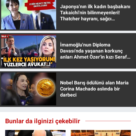
Japonya'nın ilk kadın başbakanı
Takaichi'nin bilinmeyenleri!
Thatcher hayranı, sağcı
muhafazakar
İmamoğlu'nun Diploma
Davası'nda yaşanan korkunç
anları Ahmet Özer'in kızı Seraf
Özer anlattı!
Nobel Barış ödülünü alan Maria
Corina Machado aslında bir
darbeci
Bunlar da ilginizi çekebilir