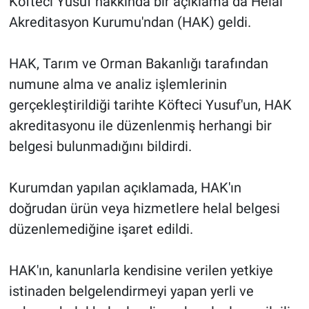
Köfteci Yusuf hakkında bir açıklama da Helal
Akreditasyon Kurumu'ndan (HAK) geldi.
Gündem Özel
HAK, Tarım ve Orman Bakanlığı tarafından
Günün görüntüsü
numune alma ve analiz işlemlerinin
Haber
gerçekleştirildiği tarihte Köfteci Yusuf'un, HAK
akreditasyonu ile düzenlenmiş herhangi bir
İlan
belgesi bulunmadığını bildirdi.
Kimdir
Kurumdan yapılan açıklamada, HAK'ın
doğrudan ürün veya hizmetlere helal belgesi
Koronavirüs
düzenlemediğine işaret edildi.
Kültür Sanat
HAK'ın, kanunlarla kendisine verilen yetkiye
Ne demişti
istinaden belgelendirmeyi yapan yerli ve