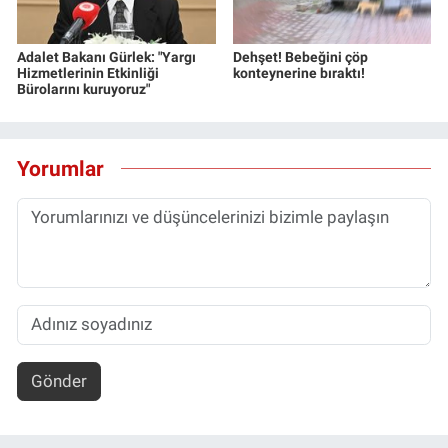
Adalet Bakanı Gürlek: "Yargı
Dehşet! Bebeğini çöp
Hizmetlerinin Etkinliği
konteynerine bıraktı!
Bürolarını kuruyoruz"
Yorumlar
Gönder