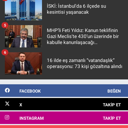
İSKİ: İstanbul'da 6 ilçede su
kesintisi yaşanacak
5
MHP’li Feti Yıldız: Kanun teklifinin
Gazi Meclis'te 430’un üzerinde bir
kabulle kanunlaşacağı
görülmektedir
6
16 ilde eş zamanlı “vatandaşlık”
operasyonu: 73 kişi gözaltına alındı
FACEBOOK
BEĞEN
X
TAKIP ET
INSTAGRAM
TAKIP ET