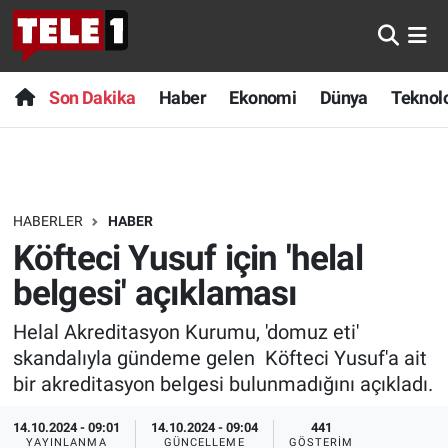
Anında Manşet
Son Dakika
Nöbetçi Eczaneler
Son Dakika
Haber
Ekonomi
Dünya
Teknolo
Başka Sohbetler
Haber
Hava Durumu
Belgesel
Ekonomi
Namaz Vakitleri
HABERLER
HABER
Bilim turu
Dünya
Trafik Durumu
Köfteci Yusuf için 'helal
Bilim ve Teknoloji Evreni
Teknoloji
Süper Lig Puan Durumu ve Fikstür
belgesi' açıklaması
Helal Akreditasyon Kurumu, 'domuz eti'
Doğa Konuşuyor
Sağlık
Tüm Manşetler
skandalıyla gündeme gelen Köfteci Yusuf'a ait
Dünya
Spor
Son Dakika Haberleri
bir akreditasyon belgesi bulunmadığını açıkladı.
14.10.2024 - 09:01
14.10.2024 - 09:04
441
Ege Saati
Yayın Akışı
Haber Arşivi
YAYINLANMA
GÜNCELLEME
GÖSTERIM