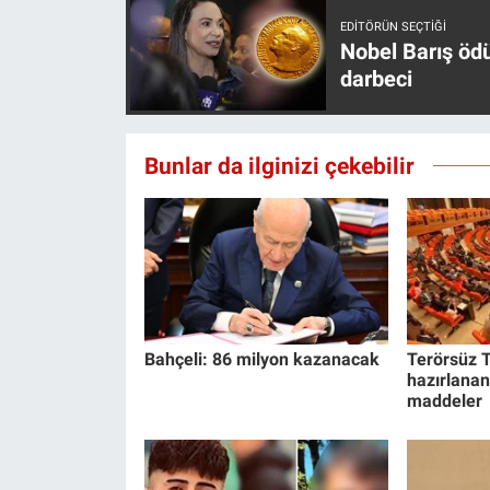
Nedir
EDITÖRÜN SEÇTIĞI
Nobel Barış öd
Popüler
darbeci
Programlar
Bunlar da ilginizi çekebilir
Sağlık
Spor
Teknoloji
Türkiye'nin Geleceği
Bahçeli: 86 milyon kazanacak
Terörsüz T
hazırlanan
Türkiye'nin Gündemi
maddeler
Yerel Gündem