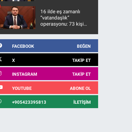
üzerinde bir kabulle
kanunlaşacağı
16 ilde eş zamanlı
görülmektedir
“vatandaşlık”
operasyonu: 73 kişi
gözaltına alındı
FACEBOOK
BEĞEN
X
TAKIP ET
INSTAGRAM
TAKIP ET
YOUTUBE
ABONE OL
+905423395813
İLETIŞIM