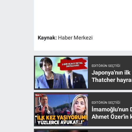
Gündem Özel
Günün görüntüsü
Kaynak:
Haber Merkezi
Haber
İlan
EDITÖRÜN SEÇTIĞI
Japonya'nın ilk
Kimdir
Thatcher hayra
Koronavirüs
EDITÖRÜN SEÇTIĞI
Kültür Sanat
İmamoğlu'nun D
Ahmet Özer'in k
Ne demişti