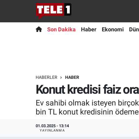
Anında Manşet
Son Dakika
Nöbetçi Eczaneler
Son Dakika
Haber
Ekonomi
Dün
Başka Sohbetler
Haber
Hava Durumu
Belgesel
Ekonomi
Namaz Vakitleri
Bilim turu
Dünya
Trafik Durumu
HABERLER
HABER
Konut kredisi faiz ora
Bilim ve Teknoloji Evreni
Teknoloji
Süper Lig Puan Durumu ve Fikstür
Ev sahibi olmak isteyen birçok 
Doğa Konuşuyor
Sağlık
Tüm Manşetler
bin TL konut kredisinin ödemes
Dünya
Spor
Son Dakika Haberleri
01.03.2025 - 13:14
YAYINLANMA
Ege Saati
Yayın Akışı
Haber Arşivi