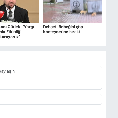
anı Gürlek: "Yargı
Dehşet! Bebeğini çöp
in Etkinliği
konteynerine bıraktı!
 kuruyoruz"