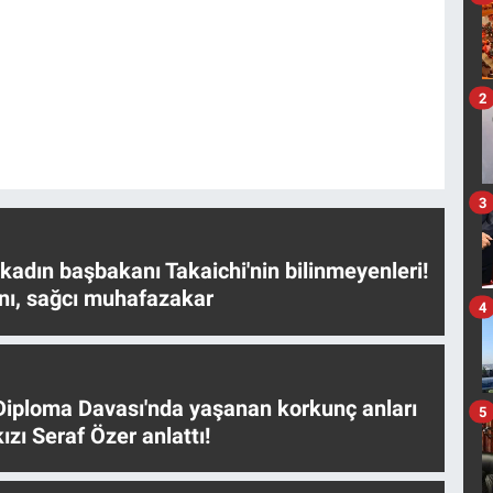
2
3
 kadın başbakanı Takaichi'nin bilinmeyenleri!
nı, sağcı muhafazakar
4
iploma Davası'nda yaşanan korkunç anları
5
ızı Seraf Özer anlattı!