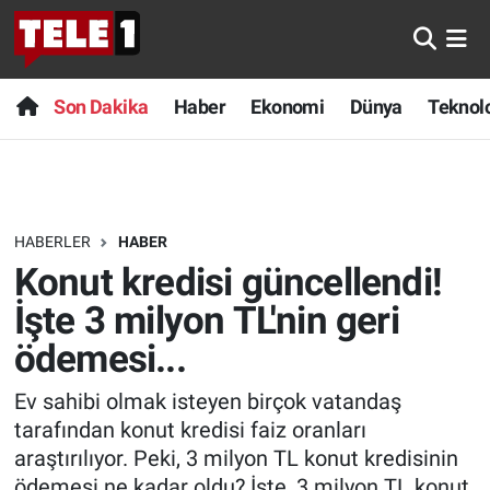
Anında Manşet
Son Dakika
Nöbetçi Eczaneler
Son Dakika
Haber
Ekonomi
Dünya
Teknolo
Başka Sohbetler
Haber
Hava Durumu
Belgesel
Ekonomi
Namaz Vakitleri
HABERLER
HABER
Bilim turu
Dünya
Trafik Durumu
Konut kredisi güncellendi!
Bilim ve Teknoloji Evreni
Teknoloji
Süper Lig Puan Durumu ve Fikstür
İşte 3 milyon TL'nin geri
ödemesi...
Doğa Konuşuyor
Sağlık
Tüm Manşetler
Ev sahibi olmak isteyen birçok vatandaş
Dünya
Spor
Son Dakika Haberleri
tarafından konut kredisi faiz oranları
araştırılıyor. Peki, 3 milyon TL konut kredisinin
Ege Saati
Yayın Akışı
Haber Arşivi
ödemesi ne kadar oldu? İşte, 3 milyon TL konut