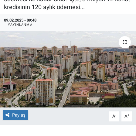
kredisinin 120 aylık ödemesi...
Ege'den Esintiler
İletişim
09.02.2025 - 09:48
YAYINLANMA
Eğitim
Eğlence
Ekonomi
Forum
Gerçeğin İzinde
Gün Başlıyor
Paylaş
-
+
A
A
Gün Bitiyor
Gün Ortası