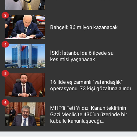
3
Bahçeli: 86 milyon kazanacak
4
İSKİ: İstanbul'da 6 ilçede su
kesintisi yaşanacak
5
16 ilde eş zamanlı “vatandaşlık”
operasyonu: 73 kişi gözaltına alındı
6
MHP’li Feti Yıldız: Kanun teklifinin
Gazi Meclis'te 430’un üzerinde bir
kabulle kanunlaşacağı
görülmektedir