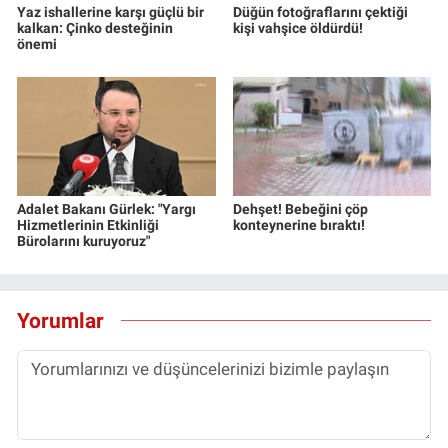
Yaz ishallerine karşı güçlü bir
Düğün fotoğraflarını çektiği
Yerel Yaşam
kalkan: Çinko desteğinin
kişi vahşice öldürdü!
önemi
Canlı Yayın
Adalet Bakanı Gürlek: "Yargı
Dehşet! Bebeğini çöp
Hizmetlerinin Etkinliği
konteynerine bıraktı!
Bürolarını kuruyoruz"
Yorumlar