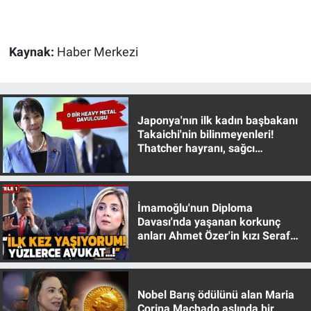
Gündem Özel
Kaynak:
Haber Merkezi
Günün görüntüsü
Haber
Japonya'nın ilk kadın başbakanı
Takaichi'nin bilinmeyenleri!
İlan
Thatcher hayranı, sağcı
muhafazakar
Kimdir
İmamoğlu'nun Diploma
Koronavirüs
Davası'nda yaşanan korkunç
anları Ahmet Özer'in kızı Seraf
Kültür Sanat
Özer anlattı!
Ne demişti
Nobel Barış ödülünü alan Maria
Corina Machado aslında bir