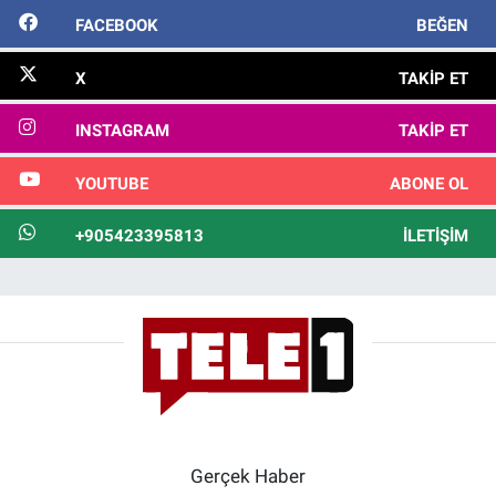
FACEBOOK
BEĞEN
X
TAKIP ET
INSTAGRAM
TAKIP ET
YOUTUBE
ABONE OL
+905423395813
İLETIŞIM
Gerçek Haber