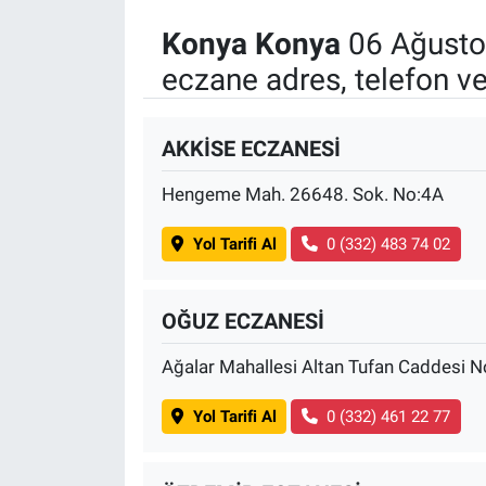
Konya Konya
06 Ağusto
Gündem Özel
eczane adres, telefon v
Günün görüntüsü
AKKİSE ECZANESİ
Haber
Hengeme Mah. 26648. Sok. No:4A
İlan
Yol Tarifi Al
0 (332) 483 74 02
Kimdir
OĞUZ ECZANESİ
Koronavirüs
Ağalar Mahallesi Altan Tufan Caddesi 
Kültür Sanat
Yol Tarifi Al
0 (332) 461 22 77
Ne demişti