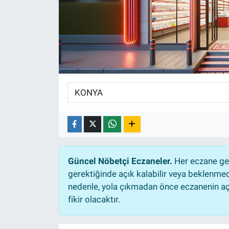
Ege'den Esintiler
İletişim
Eğitim
Eğlence
Ekonomi
Forum
Gerçeğin İzinde
Güncel Nöbetçi Eczaneler.
Her eczane gec
gerektiğinde açık kalabilir veya beklenme
Gün Başlıyor
nedenle, yola çıkmadan önce eczanenin açık
fikir olacaktır.
Gün Bitiyor
Gün Ortası