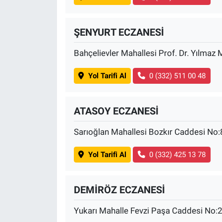
ŞENYURT ECZANESİ
Bahçelievler Mahallesi Prof. Dr. Yılmaz
Yol Tarifi Al
0 (332) 511 00 48
ATASOY ECZANESİ
Sarıoğlan Mahallesi Bozkır Caddesi No
Yol Tarifi Al
0 (332) 425 13 78
DEMİRÖZ ECZANESİ
Yukarı Mahalle Fevzi Paşa Caddesi No: