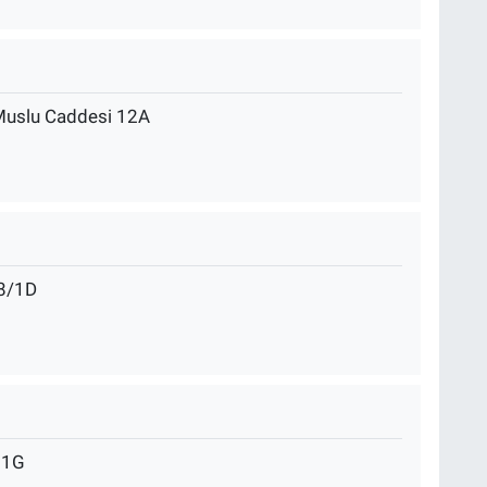
 Muslu Caddesi 12A
:8/1D
21G