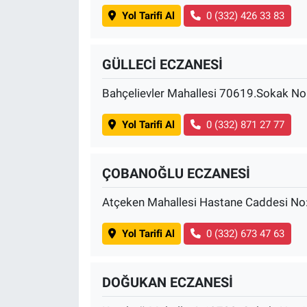
Yol Tarifi Al
0 (332) 426 33 83
GÜLLECİ ECZANESİ
Bahçelievler Mahallesi 70619.Sokak No
Yol Tarifi Al
0 (332) 871 27 77
ÇOBANOĞLU ECZANESİ
Atçeken Mahallesi Hastane Caddesi No:
Yol Tarifi Al
0 (332) 673 47 63
DOĞUKAN ECZANESİ