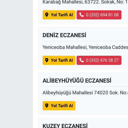
Karabağ Mahallesi, 63722. Sokak, No: 
Yol Tarifi Al
0 (332) 694 81 08
DENİZ ECZANESİ
Yeniceoba Mahallesi, Yeniceoba Caddes
Yol Tarifi Al
0 (332) 676 28 27
ALİBEYHÜYÜĞÜ ECZANESİ
Alibeyhüyüğü Mahallesi 74020 Sok. No
Yol Tarifi Al
KUZEY ECZANESİ