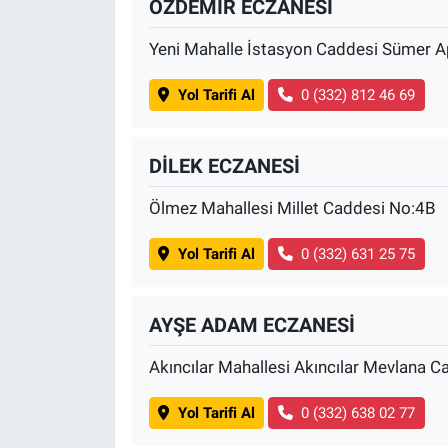
ÖZDEMİR ECZANESİ
Nedir
Yeni Mahalle İstasyon Caddesi Sümer 
Popüler
Yol Tarifi Al
0 (332) 812 46 69
Programlar
Sağlık
DİLEK ECZANESİ
Ölmez Mahallesi Millet Caddesi No:4B
Spor
Yol Tarifi Al
0 (332) 631 25 75
Teknoloji
Türkiye'nin Geleceği
AYŞE ADAM ECZANESİ
Türkiye'nin Gündemi
Akıncılar Mahallesi Akıncılar Mevlana 
Yol Tarifi Al
0 (332) 638 02 77
Yerel Gündem