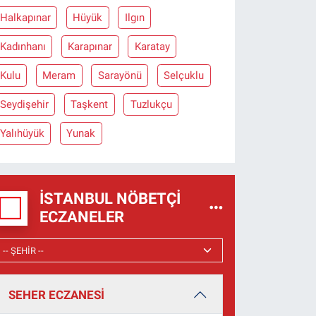
Halkapınar
Hüyük
Ilgın
Kadınhanı
Karapınar
Karatay
Kulu
Meram
Sarayönü
Selçuklu
Seydişehir
Taşkent
Tuzlukçu
Yalıhüyük
Yunak
İSTANBUL NÖBETÇI
ECZANELER
SEHER ECZANESİ