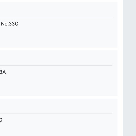
 No:33C
18A
83