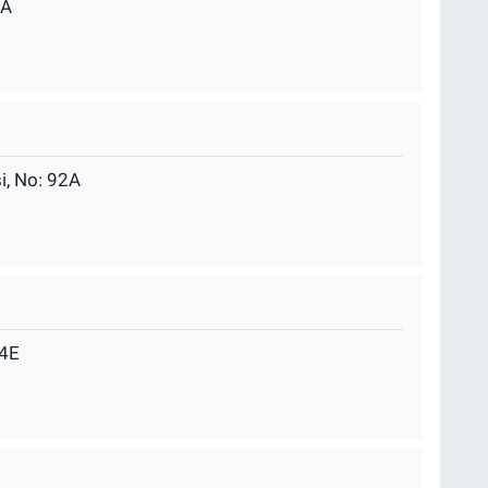
1A
i, No: 92A
:4E