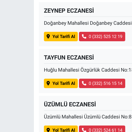
Yerel Yaşam
ZEYNEP ECZANESİ
Canlı Yayın
Doğanbey Mahallesi Doğanbey Caddesi
Yol Tarifi Al
0 (332) 525 12 19
TAYFUN ECZANESİ
Huğlu Mahallesi Özgürlük Caddesi No:
Yol Tarifi Al
0 (332) 516 15 14
ÜZÜMLÜ ECZANESİ
Üzümlü Mahallesi Üzümlü Caddesi No:
Yol Tarifi Al
0 (332) 524 61 14