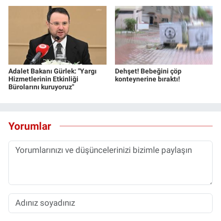
Adalet Bakanı Gürlek: "Yargı
Dehşet! Bebeğini çöp
Hizmetlerinin Etkinliği
konteynerine bıraktı!
Bürolarını kuruyoruz"
Yorumlar