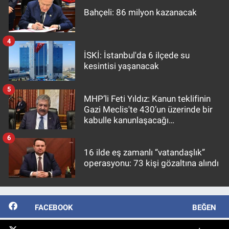
Bahçeli: 86 milyon kazanacak
4
İSKİ: İstanbul'da 6 ilçede su
kesintisi yaşanacak
5
MHP’li Feti Yıldız: Kanun teklifinin
Gazi Meclis'te 430’un üzerinde bir
kabulle kanunlaşacağı
görülmektedir
6
16 ilde eş zamanlı “vatandaşlık”
operasyonu: 73 kişi gözaltına alındı
FACEBOOK
BEĞEN