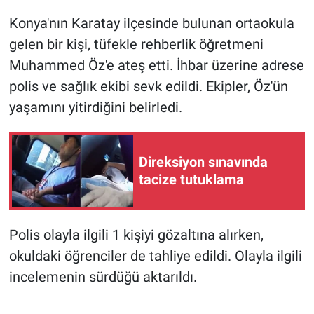
Konya'nın Karatay ilçesinde bulunan ortaokula
Gündem Özel
gelen bir kişi, tüfekle rehberlik öğretmeni
Muhammed Öz'e ateş etti. İhbar üzerine adrese
Günün görüntüsü
polis ve sağlık ekibi sevk edildi. Ekipler, Öz'ün
Haber
yaşamını yitirdiğini belirledi.
İlan
Direksiyon sınavında
Kimdir
tacize tutuklama
Koronavirüs
Polis olayla ilgili 1 kişiyi gözaltına alırken,
Kültür Sanat
okuldaki öğrenciler de tahliye edildi. Olayla ilgili
incelemenin sürdüğü aktarıldı.
Ne demişti