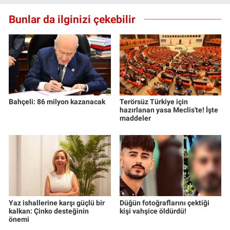
Yerel Yaşam
Bunlar da ilginizi çekebilir
Canlı Yayın
Bahçeli: 86 milyon kazanacak
Terörsüz Türkiye için
hazırlanan yasa Meclis'te! İşte
maddeler
Yaz ishallerine karşı güçlü bir
Düğün fotoğraflarını çektiği
kalkan: Çinko desteğinin
kişi vahşice öldürdü!
önemi