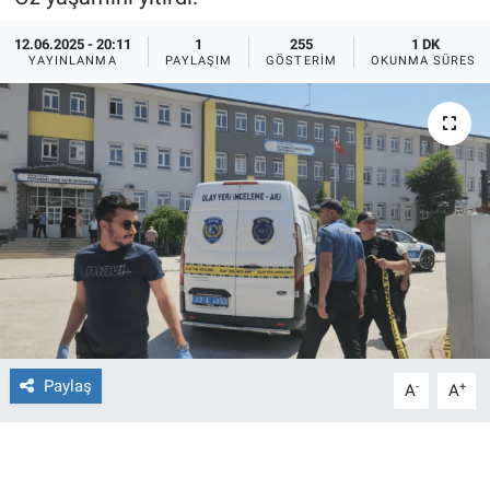
Ege'den Esintiler
İletişim
12.06.2025 - 20:11
1
255
1 DK
YAYINLANMA
PAYLAŞIM
GÖSTERIM
OKUNMA SÜRESI
Eğitim
Eğlence
Ekonomi
Forum
Gerçeğin İzinde
Gün Başlıyor
Paylaş
-
+
A
A
Gün Bitiyor
Gün Ortası