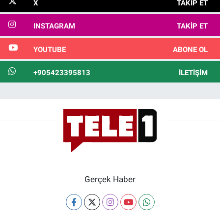
X
TAKIP ET
INSTAGRAM
TAKIP ET
YOUTUBE
ABONE OL
+905423395813
İLETIŞIM
Gerçek Haber