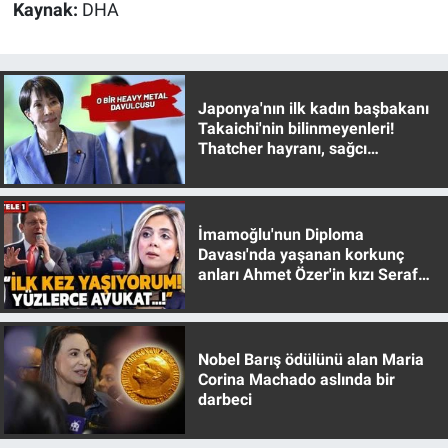
Nedir
Kaynak:
DHA
Popüler
Programlar
Japonya'nın ilk kadın başbakanı
Takaichi'nin bilinmeyenleri!
Thatcher hayranı, sağcı
Sağlık
muhafazakar
Spor
İmamoğlu'nun Diploma
Davası'nda yaşanan korkunç
Teknoloji
anları Ahmet Özer'in kızı Seraf
Özer anlattı!
Türkiye'nin Geleceği
Nobel Barış ödülünü alan Maria
Türkiye'nin Gündemi
Corina Machado aslında bir
darbeci
Yerel Gündem