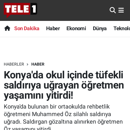
Anında Manşet
Son Dakika
Nöbetçi Eczaneler
Son Dakika
Haber
Ekonomi
Dünya
Teknolo
Başka Sohbetler
Haber
Hava Durumu
Belgesel
Ekonomi
Namaz Vakitleri
HABERLER
HABER
Bilim turu
Dünya
Trafik Durumu
Konya'da okul içinde tüfekli
Bilim ve Teknoloji Evreni
Teknoloji
Süper Lig Puan Durumu ve Fikstür
saldırıya uğrayan öğretmen
yaşamını yitirdi!
Doğa Konuşuyor
Sağlık
Tüm Manşetler
Konya'da bulunan bir ortaokulda rehbetlik
Dünya
Spor
Son Dakika Haberleri
öğretmeni Muhammed Öz silahlı saldırıya
uğradı. Saldırgan gözaltına alınırken öğretmen
Ege Saati
Yayın Akışı
Haber Arşivi
Öz yaşamını yitirdi.