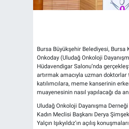
Gündem Özel
Günün görüntüsü
Haber
Bursa Büyükşehir Belediyesi, Bursa
Onkoday (Uludağ Onkoloji Dayanışma
İlan
Hüdavendigar Salonu’nda gerçekleşti
Kimdir
artırmak amacıyla uzman doktorlar ta
katılımcılara, meme kanserinin erke
Koronavirüs
muayenesinin nasıl yapılacağı da anl
Kültür Sanat
Uludağ Onkoloji Dayanışma Derneği
Kadın Meclisi Başkanı Derya Şimşek
Ne demişti
Yalçın Işıkyıldız’ın açılış konuşmal