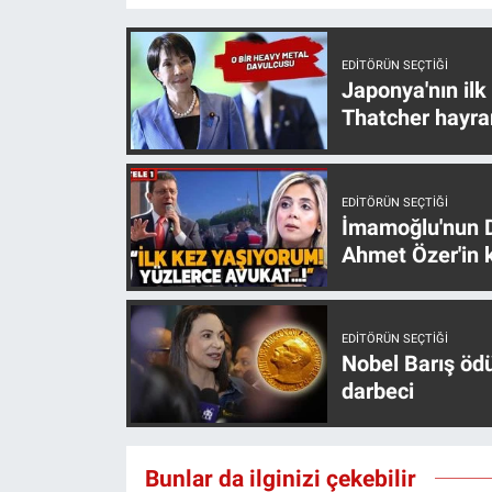
EDITÖRÜN SEÇTIĞI
Japonya'nın ilk
Thatcher hayra
EDITÖRÜN SEÇTIĞI
İmamoğlu'nun D
Ahmet Özer'in k
EDITÖRÜN SEÇTIĞI
Nobel Barış öd
darbeci
Bunlar da ilginizi çekebilir