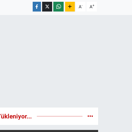
-
+
A
A
ükleniyor...