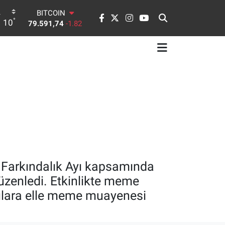
DOLAR
°
10
45,43620
0.02
EURO
53,38690
0.19
STERLİN
61,60380
0.18
G.ALTIN
6862,09000
0.19
BİST100
14.598,00
0
BITCOIN
79.591,74
-1.82
 Farkındalık Ayı kapsamında
düzenledi. Etkinlikte meme
mcılara elle meme muayenesi