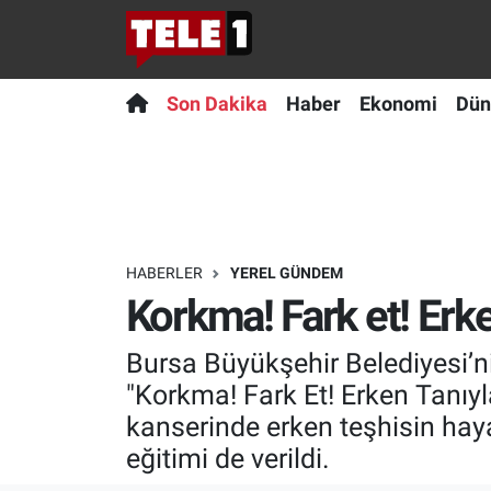
Anında Manşet
Son Dakika
Nöbetçi Eczaneler
Son Dakika
Haber
Ekonomi
Dün
Başka Sohbetler
Haber
Hava Durumu
Belgesel
Ekonomi
Namaz Vakitleri
Bilim turu
Dünya
Trafik Durumu
HABERLER
YEREL GÜNDEM
Korkma! Fark et! Erke
Bilim ve Teknoloji Evreni
Teknoloji
Süper Lig Puan Durumu ve Fikstür
Bursa Büyükşehir Belediyesi’n
Doğa Konuşuyor
Sağlık
Tüm Manşetler
"Korkma! Fark Et! Erken Tanıyl
Dünya
Spor
Son Dakika Haberleri
kanserinde erken teşhisin hay
eğitimi de verildi.
Ege Saati
Yayın Akışı
Haber Arşivi