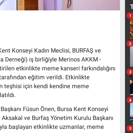
1
2
 Kent Konseyi Kadın Meclisi, BURFAŞ ve
 Derneği) iş birliğiyle Merinos AKKM -
rilen etkinlikte meme kanseri farkındalığını
3
rafından eğitim verildi. Etkinlikte
n teşhisi için kendi kendine meme
atıldı.
4
 Başkanı Füsun Önen, Bursa Kent Konseyi
 Aksakal ve Burfaş Yönetim Kurulu Başkanı
arıyla başlayan etkinlikte uzmanlar, meme
5