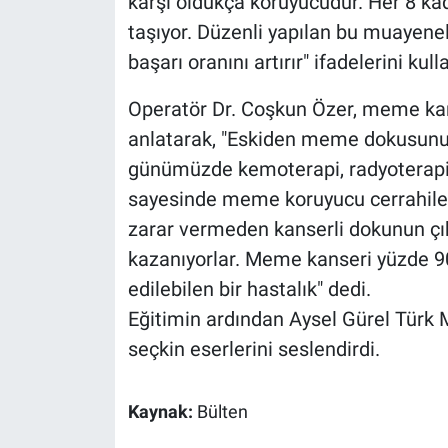
karşı oldukça koruyucudur. Her 8 k
Yerel Yaşam
taşıyor. Düzenli yapılan bu muayenel
başarı oranını artırır" ifadelerini kull
Canlı Yayın
Operatör Dr. Coşkun Özer, meme kan
anlatarak, "Eskiden meme dokusunu
günümüzde kemoterapi, radyoterapi 
sayesinde meme koruyucu cerrahile
zarar vermeden kanserli dokunun çık
kazanıyorlar. Meme kanseri yüzde 90
edilebilen bir hastalık" dedi.
Eğitimin ardından Aysel Gürel Türk 
seçkin eserlerini seslendirdi.
Kaynak:
Bülten