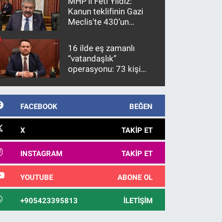
MHP’li Feti Yıldız:
Kanun teklifinin Gazi
Meclis'te 430’un
üzerinde bir kabulle
kanunlaşacağı
16 ilde eş zamanlı
görülmektedir
“vatandaşlık”
operasyonu: 73 kişi
gözaltına alındı
FACEBOOK
BEĞEN
X
TAKIP ET
INSTAGRAM
TAKIP ET
YOUTUBE
ABONE OL
+905423395813
İLETIŞIM