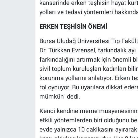
kanserinde erken teşhisin hayat kur
Nedir
yolları ve tedavi yöntemleri hakkında
Popüler
ERKEN TEŞHİSİN ÖNEMİ
Programlar
Bursa Uludağ Üniversitesi Tıp Fakült
Sağlık
Dr. Türkkan Evrensel, farkındalık ayı 
farkındalığını artırmak için önemli b
Spor
sivil toplum kuruluşları kadınları bil
korunma yollarını anlatıyor. Erken
Teknoloji
rol oynuyor. Bu uyarılara dikkat edere
mümkün" dedi.
Türkiye'nin Geleceği
Kendi kendine meme muayenesinin
Türkiye'nin Gündemi
etkili yöntemlerden biri olduğunu beli
Yerel Gündem
evde yalnızca 10 dakikasını ayırar