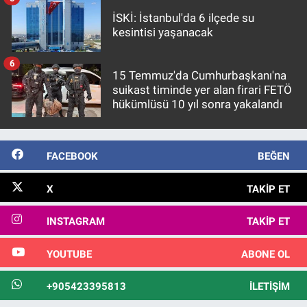
İSKİ: İstanbul'da 6 ilçede su
kesintisi yaşanacak
6
15 Temmuz'da Cumhurbaşkanı'na
suikast timinde yer alan firari FETÖ
hükümlüsü 10 yıl sonra yakalandı
FACEBOOK
BEĞEN
X
TAKIP ET
INSTAGRAM
TAKIP ET
YOUTUBE
ABONE OL
+905423395813
İLETIŞIM