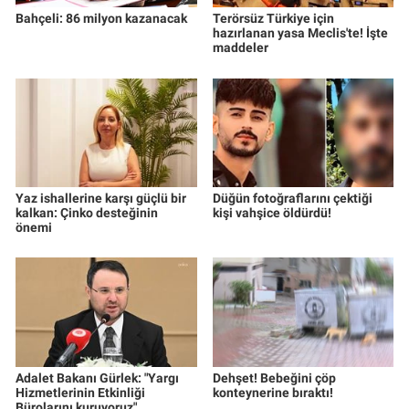
Bahçeli: 86 milyon kazanacak
Terörsüz Türkiye için
hazırlanan yasa Meclis'te! İşte
maddeler
Yaz ishallerine karşı güçlü bir
Düğün fotoğraflarını çektiği
kalkan: Çinko desteğinin
kişi vahşice öldürdü!
önemi
Adalet Bakanı Gürlek: "Yargı
Dehşet! Bebeğini çöp
Hizmetlerinin Etkinliği
konteynerine bıraktı!
Bürolarını kuruyoruz"