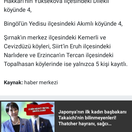
Hakkari'nin Yüksekova ilçesindeki Dilekli
köyünde 4,
Bingöl'ün Yedisu ilçesindeki Akımlı köyünde 4,
Şırnak'ın merkez ilçesindeki Kemerli ve
Cevizdüzü köyleri, Siirt'in Eruh ilçesindeki
Narlıdere ve Erzincan'ın Tercan ilçesindeki
Topalhasan köylerinde ise yalnızca 5 kişi kayıtlı.
Kaynak:
haber merkezi
Japonya'nın ilk kadın başbakanı
Takaichi'nin bilinmeyenleri!
Thatcher hayranı, sağcı
muhafazakar