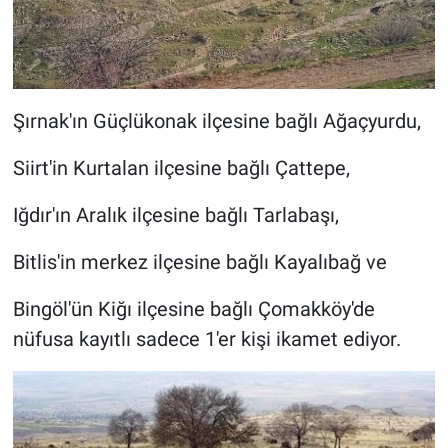
Nedir
Popüler
Programlar
Şırnak'ın Güçlükonak ilçesine bağlı Ağaçyurdu,
Sağlık
Siirt'in Kurtalan ilçesine bağlı Çattepe,
Spor
Iğdır'ın Aralık ilçesine bağlı Tarlabaşı,
Bitlis'in merkez ilçesine bağlı Kayalıbağ ve
Teknoloji
Bingöl'ün Kiğı ilçesine bağlı Çomakköy'de
Türkiye'nin Geleceği
nüfusa kayıtlı sadece 1'er kişi ikamet ediyor.
Türkiye'nin Gündemi
Yerel Gündem