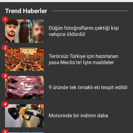
Trend Haberler
1
Düğün fotoğraflarını çektiği kişi
vahşice öldürdü!
2
Terörsüz Türkiye için hazırlanan
yasa Meclis'te! İşte maddeler
3
9 üründe tek tırnaklı eti tespit edildi
4
Motorinde bir indirim daha
5