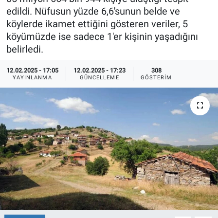
edildi. Nüfusun yüzde 6,6'sunun belde ve
Ege'den Esintiler
İletişim
köylerde ikamet ettiğini gösteren veriler, 5
köyümüzde ise sadece 1'er kişinin yaşadığını
Eğitim
belirledi.
Eğlence
12.02.2025 - 17:05
12.02.2025 - 17:23
308
YAYINLANMA
GÜNCELLEME
GÖSTERIM
Ekonomi
Forum
Gerçeğin İzinde
Gün Başlıyor
Gün Bitiyor
Gün Ortası