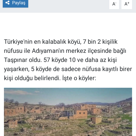
Paylaş
-
+
A
A
Gündem Özel
Günün görüntüsü
Türkiye'nin en kalabalık köyü, 7 bin 2 kişilik
Haber
nüfusu ile Adıyaman'ın merkez ilçesinde bağlı
Taşpınar oldu. 57 köyde 10 ve daha az kişi
İlan
yaşarken, 5 köyde de sadece nüfusa kayıtlı birer
Kimdir
kişi olduğu belirlendi. İşte o köyler:
Koronavirüs
Kültür Sanat
Ne demişti