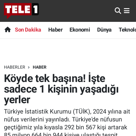
Anında Manşet
Son Dakika
Nöbetçi Eczaneler
Son Dakika
Haber
Ekonomi
Dünya
Teknolo
Başka Sohbetler
Haber
Hava Durumu
Belgesel
Ekonomi
Namaz Vakitleri
HABERLER
HABER
Bilim turu
Dünya
Trafik Durumu
Köyde tek başına! İşte
Bilim ve Teknoloji Evreni
Teknoloji
Süper Lig Puan Durumu ve Fikstür
sadece 1 kişinin yaşadığı
yerler
Doğa Konuşuyor
Sağlık
Tüm Manşetler
Türkiye İstatistik Kurumu (TÜİK), 2024 yılına ait
Dünya
Spor
Son Dakika Haberleri
nüfus verilerini yayınladı. Türkiye'de nüfusun
geçtiğimiz yıla kıyasla 292 bin 567 kişi artarak
Ege Saati
Yayın Akışı
Haber Arşivi
85 milyon 664 bin 944 kişiye ulaştığı tespit