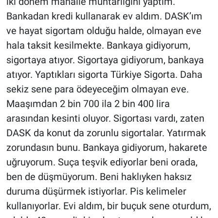
iki dönem mahalle muhtarlığını yaptım.
Nedir
Bankadan kredi kullanarak ev aldım. DASK’ım
Popüler
ve hayat sigortam olduğu halde, olmayan eve
hala taksit kesilmekte. Bankaya gidiyorum,
Programlar
sigortaya atıyor. Sigortaya gidiyorum, bankaya
atıyor. Yaptıkları sigorta Türkiye Sigorta. Daha
Sağlık
sekiz sene para ödeyeceğim olmayan eve.
Maaşımdan 2 bin 700 ila 2 bin 400 lira
Spor
arasından kesinti oluyor. Sigortası vardı, zaten
Teknoloji
DASK da konut da zorunlu sigortalar. Yatırmak
zorundasın bunu. Bankaya gidiyorum, hakarete
Türkiye'nin Geleceği
uğruyorum. Suça teşvik ediyorlar beni orada,
ben de düşmüyorum. Beni haklıyken haksız
Türkiye'nin Gündemi
duruma düşürmek istiyorlar. Pis kelimeler
Yerel Gündem
kullanıyorlar. Evi aldım, bir buçuk sene oturdum,