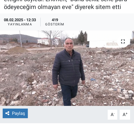
ödeyeceğim olmayan eve" diyerek sitem etti
Ege'den Esintiler
İletişim
08.02.2025 - 12:33
419
YAYINLANMA
GÖSTERIM
Eğitim
Eğlence
Ekonomi
Forum
Gerçeğin İzinde
Gün Başlıyor
Paylaş
-
+
A
A
Gün Bitiyor
Gün Ortası