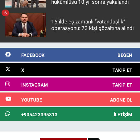
hükümlüsü 10 yıl sonra yakalandı
6
16 ilde eş zamanlı “vatandaşlık”
operasyonu: 73 kişi gözaltına alındı
FACEBOOK
BEĞEN
X
TAKIP ET
INSTAGRAM
TAKIP ET
YOUTUBE
ABONE OL
+905423395813
İLETIŞIM