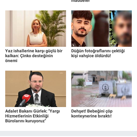
maddeler
Yaz ishallerine karşı güçlü bir
Düğün fotoğraflarını çektiği
kalkan: Çinko desteğinin
kişi vahşice öldürdü!
önemi
Adalet Bakanı Gürlek: "Yargı
Dehşet! Bebeğini çöp
Hizmetlerinin Etkinliği
konteynerine bıraktı!
Bürolarını kuruyoruz"