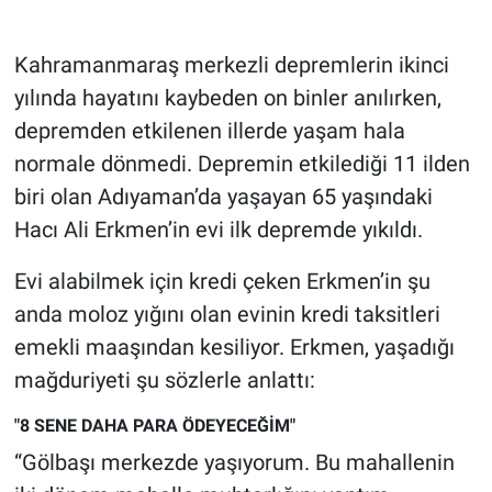
Gündem Özel
Kahramanmaraş merkezli depremlerin ikinci
yılında hayatını kaybeden on binler anılırken,
Günün görüntüsü
depremden etkilenen illerde yaşam hala
normale dönmedi. Depremin etkilediği 11 ilden
Haber
biri olan Adıyaman’da yaşayan 65 yaşındaki
İlan
Hacı Ali Erkmen’in evi ilk depremde yıkıldı.
Kimdir
Evi alabilmek için kredi çeken Erkmen’in şu
anda moloz yığını olan evinin kredi taksitleri
Koronavirüs
emekli maaşından kesiliyor. Erkmen, yaşadığı
mağduriyeti şu sözlerle anlattı:
Kültür Sanat
"8 SENE DAHA PARA ÖDEYECEĞİM"
Ne demişti
“Gölbaşı merkezde yaşıyorum. Bu mahallenin