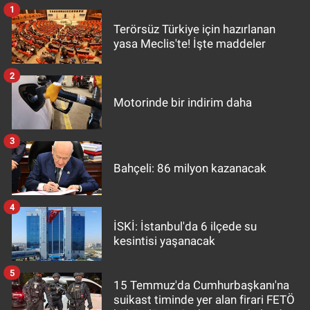
1
Terörsüz Türkiye için hazırlanan
yasa Meclis'te! İşte maddeler
2
Motorinde bir indirim daha
3
Bahçeli: 86 milyon kazanacak
4
İSKİ: İstanbul'da 6 ilçede su
kesintisi yaşanacak
5
15 Temmuz'da Cumhurbaşkanı'na
suikast timinde yer alan firari FETÖ