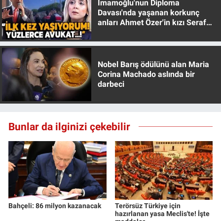
İmamoğlu'nun Diploma
Davası'nda yaşanan korkunç
anları Ahmet Özer'in kızı Seraf
Özer anlattı!
Nobel Barış ödülünü alan Maria
Corina Machado aslında bir
darbeci
Bunlar da ilginizi çekebilir
Bahçeli: 86 milyon kazanacak
Terörsüz Türkiye için
hazırlanan yasa Meclis'te! İşte