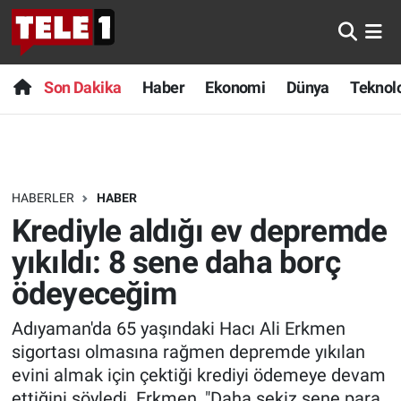
Anında Manşet
Son Dakika
Nöbetçi Eczaneler
Son Dakika
Haber
Ekonomi
Dünya
Teknolo
Başka Sohbetler
Haber
Hava Durumu
Belgesel
Ekonomi
Namaz Vakitleri
HABERLER
HABER
Bilim turu
Dünya
Trafik Durumu
Krediyle aldığı ev depremde
Bilim ve Teknoloji Evreni
Teknoloji
Süper Lig Puan Durumu ve Fikstür
yıkıldı: 8 sene daha borç
ödeyeceğim
Doğa Konuşuyor
Sağlık
Tüm Manşetler
Adıyaman'da 65 yaşındaki Hacı Ali Erkmen
Dünya
Spor
Son Dakika Haberleri
sigortası olmasına rağmen depremde yıkılan
evini almak için çektiği krediyi ödemeye devam
Ege Saati
Yayın Akışı
Haber Arşivi
ettiğini söyledi. Erkmen, "Daha sekiz sene para