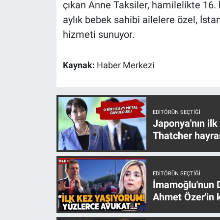
çıkan Anne Taksiler, hamilelikte 16.
aylık bebek sahibi ailelere özel, İs
hizmeti sunuyor.
Kaynak:
Haber Merkezi
EDITÖRÜN SEÇTIĞI
Japonya'nın ilk
Thatcher hayra
EDITÖRÜN SEÇTIĞI
İmamoğlu'nun D
Ahmet Özer'in k