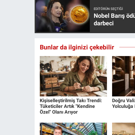
EDITÖRÜN SEÇTIĞI
Nobel Barış öd
darbeci
Bunlar da ilginizi çekebilir
Kişiselleştirilmiş Takı Trendi:
Doğru Valiz
Tüketiciler Artık "Kendine
Yolculuğa 
Özel" Olanı Arıyor