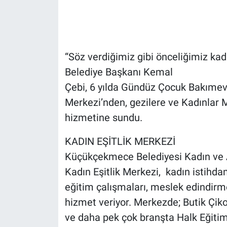
Gündem Özel
Günün görüntüsü
“Söz verdiğimiz gibi önceliğimiz ka
Belediye Başkanı Kemal
Haber
Çebi, 6 yılda Gündüz Çocuk Bakımevl
Merkezi’nden, gezilere ve Kadınlar M
İlan
hizmetine sundu.
Kimdir
KADIN EŞİTLİK MERKEZİ
Koronavirüs
Küçükçekmece Belediyesi Kadın ve 
Kadın Eşitlik Merkezi, kadın istihda
Kültür Sanat
eğitim çalışmaları, meslek edindirm
hizmet veriyor. Merkezde; Butik Çiko
Ne demişti
ve daha pek çok branşta Halk Eğitim o