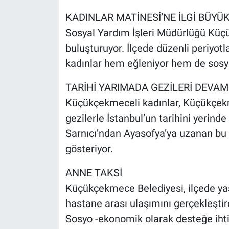
Yerel Yaşam
KADINLAR MATİNESİ’NE İLGİ BÜYÜ
Sosyal Yardım İşleri Müdürlüğü Küçü
Canlı Yayın
buluşturuyor. İlçede düzenli periyotl
kadınlar hem eğleniyor hem de sosya
TARİHİ YARIMADA GEZİLERİ DEVAM
Küçükçekmeceli kadınlar, Küçükçekm
gezilerle İstanbul’un tarihini yerin
Sarnıcı’ndan Ayasofya’ya uzanan bu k
gösteriyor.
ANNE TAKSİ
Küçükçekmece Belediyesi, ilçede ya
hastane arası ulaşımını gerçekleştir
Sosyo -ekonomik olarak desteğe ihti