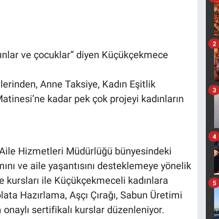
2
dınlar ve çocuklar” diyen Küçükçekmece
erinden, Anne Taksiye, Kadın Eşitlik
3
atinesi’ne kadar pek çok projeyi kadınların
4
Aile Hizmetleri Müdürlüğü bünyesindeki
mını ve aile yaşantısını desteklemeye yönelik
e kursları ile Küçükçekmeceli kadınlara
5
lata Hazırlama, Aşçı Çırağı, Sabun Üretimi
naylı sertifikalı kurslar düzenleniyor.