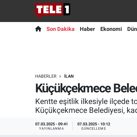
Anında Manşet
Son Dakika
Nöbetçi Eczaneler
Son Dakika
Haber
Ekonomi
Dün
Başka Sohbetler
Haber
Hava Durumu
Belgesel
Ekonomi
Namaz Vakitleri
Bilim turu
Dünya
Trafik Durumu
HABERLER
İLAN
Küçükçekmece Belediy
Bilim ve Teknoloji Evreni
Teknoloji
Süper Lig Puan Durumu ve Fikstür
Kentte eşitlik ilkesiyle ilçede 
Doğa Konuşuyor
Sağlık
Tüm Manşetler
Küçükçekmece Belediyesi, kadın
Dünya
Spor
Son Dakika Haberleri
07.03.2025 - 09:41
07.03.2025 - 10:12
YAYINLANMA
GÜNCELLEME
Ege Saati
Yayın Akışı
Haber Arşivi