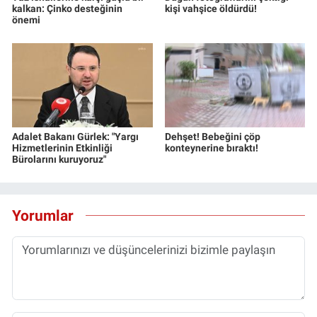
kalkan: Çinko desteğinin
kişi vahşice öldürdü!
önemi
Adalet Bakanı Gürlek: "Yargı
Dehşet! Bebeğini çöp
Hizmetlerinin Etkinliği
konteynerine bıraktı!
Bürolarını kuruyoruz"
Yorumlar