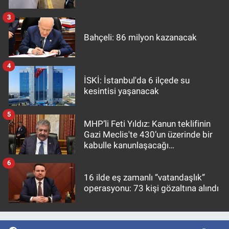
3
Bahçeli: 86 milyon kazanacak
4
İSKİ: İstanbul'da 6 ilçede su
kesintisi yaşanacak
5
MHP’li Feti Yıldız: Kanun teklifinin
Gazi Meclis'te 430’un üzerinde bir
kabulle kanunlaşacağı
görülmektedir
6
16 ilde eş zamanlı “vatandaşlık”
operasyonu: 73 kişi gözaltına alındı