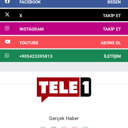
FACEBOOK
BEĞEN
X
TAKIP ET
INSTAGRAM
TAKIP ET
YOUTUBE
ABONE OL
+905423395813
İLETIŞIM
Gerçek Haber