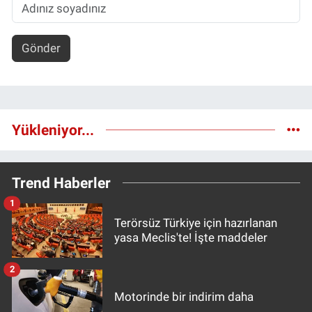
Gönder
Yükleniyor...
Trend Haberler
1
Terörsüz Türkiye için hazırlanan
yasa Meclis'te! İşte maddeler
2
Motorinde bir indirim daha