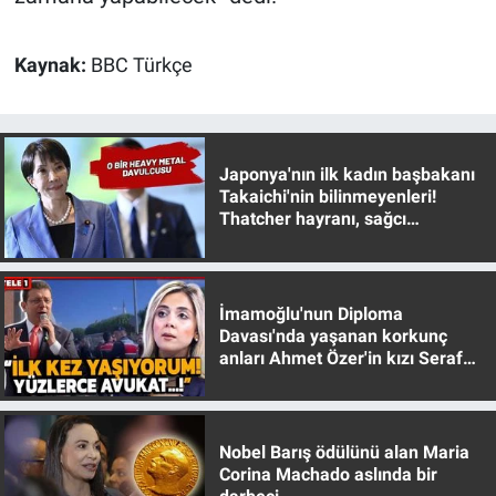
Nedir
Popüler
Kaynak:
BBC Türkçe
Programlar
Japonya'nın ilk kadın başbakanı
Sağlık
Takaichi'nin bilinmeyenleri!
Thatcher hayranı, sağcı
Spor
muhafazakar
Teknoloji
İmamoğlu'nun Diploma
Davası'nda yaşanan korkunç
Türkiye'nin Geleceği
anları Ahmet Özer'in kızı Seraf
Özer anlattı!
Türkiye'nin Gündemi
Nobel Barış ödülünü alan Maria
Yerel Gündem
Corina Machado aslında bir