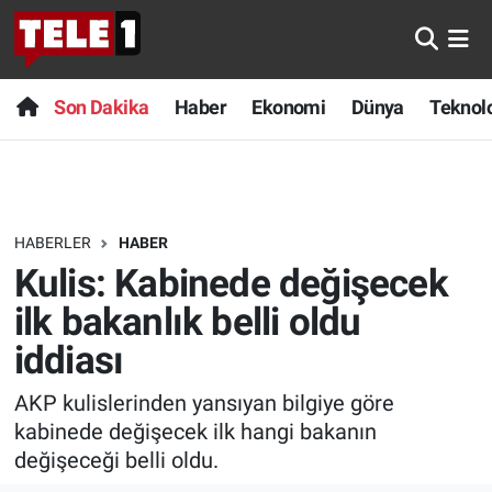
Anında Manşet
Son Dakika
Nöbetçi Eczaneler
Son Dakika
Haber
Ekonomi
Dünya
Teknolo
Başka Sohbetler
Haber
Hava Durumu
Belgesel
Ekonomi
Namaz Vakitleri
HABERLER
HABER
Bilim turu
Dünya
Trafik Durumu
Kulis: Kabinede değişecek
Bilim ve Teknoloji Evreni
Teknoloji
Süper Lig Puan Durumu ve Fikstür
ilk bakanlık belli oldu
iddiası
Doğa Konuşuyor
Sağlık
Tüm Manşetler
AKP kulislerinden yansıyan bilgiye göre
Dünya
Spor
Son Dakika Haberleri
kabinede değişecek ilk hangi bakanın
değişeceği belli oldu.
Ege Saati
Yayın Akışı
Haber Arşivi