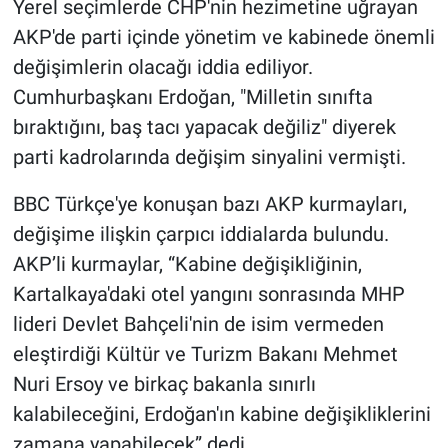
Yerel seçimlerde CHP'nin hezimetine uğrayan
AKP'de parti içinde yönetim ve kabinede önemli
Gündem Özel
değişimlerin olacağı iddia ediliyor.
Cumhurbaşkanı Erdoğan, "Milletin sınıfta
Günün görüntüsü
bıraktığını, baş tacı yapacak değiliz" diyerek
Haber
parti kadrolarında değişim sinyalini vermişti.
İlan
BBC Türkçe'ye konuşan bazı AKP kurmayları,
değişime ilişkin çarpıcı iddialarda bulundu.
Kimdir
AKP’li kurmaylar, “Kabine değişikliğinin,
Kartalkaya'daki otel yangını sonrasında MHP
Koronavirüs
lideri Devlet Bahçeli'nin de isim vermeden
eleştirdiği Kültür ve Turizm Bakanı Mehmet
Kültür Sanat
Nuri Ersoy ve birkaç bakanla sınırlı
Ne demişti
kalabileceğini, Erdoğan'ın kabine değişikliklerini
zamana yapabilecek” dedi.