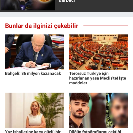
darbeci
Yerel Yaşam
Canlı Yayın
Bunlar da ilginizi çekebilir
Bahçeli: 86 milyon kazanacak
Terörsüz Türkiye için
hazırlanan yasa Meclis'te! İşte
maddeler
Yaz ishallerine karşı güçlü bir
Düğün fotoğraflarını çektiği