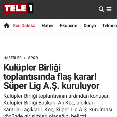
Anında Manşet
Son Dakika
Nöbetçi Eczaneler
Son Dakika
Haber
Ekonomi
Dünya
Teknolo
Başka Sohbetler
Haber
Hava Durumu
Belgesel
Ekonomi
Namaz Vakitleri
HABERLER
SPOR
Bilim turu
Dünya
Trafik Durumu
Kulüpler Birliği
Bilim ve Teknoloji Evreni
Teknoloji
Süper Lig Puan Durumu ve Fikstür
toplantısında flaş karar!
Süper Lig A.Ş. kuruluyor
Doğa Konuşuyor
Sağlık
Tüm Manşetler
Kulüpler Birliği toplantısının ardından konuşan
Dünya
Spor
Son Dakika Haberleri
Kulüpler Birliği Başkanı Ali Koç, aldıkları
kararları açıkladı. Koç, Süper Lig A.Ş. kurulması
Ege Saati
Yayın Akışı
Haber Arşivi
yönünde girişimleri olacağını belirtti.