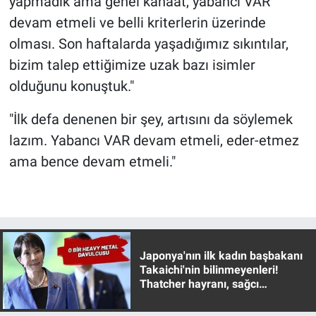
yapmadık ama genel kanaat, yabancı VAR
Yerel Yaşam
devam etmeli ve belli kriterlerin üzerinde
olması. Son haftalarda yaşadığımız sıkıntılar,
Canlı Yayın
bizim talep ettiğimize uzak bazı isimler
olduğunu konuştuk."
"İlk defa denenen bir şey, artısını da söylemek
lazım. Yabancı VAR devam etmeli, eder-etmez
ama bence devam etmeli."
Japonya'nın ilk kadın başbakanı
Takaichi'nin bilinmeyenleri!
Thatcher hayranı, sağcı
muhafazakar