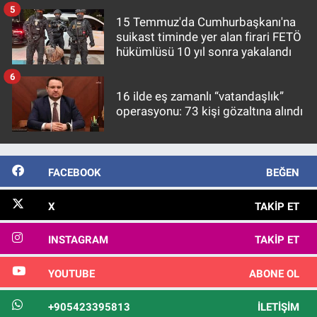
5
15 Temmuz'da Cumhurbaşkanı'na
suikast timinde yer alan firari FETÖ
hükümlüsü 10 yıl sonra yakalandı
6
16 ilde eş zamanlı “vatandaşlık”
operasyonu: 73 kişi gözaltına alındı
FACEBOOK
BEĞEN
X
TAKIP ET
INSTAGRAM
TAKIP ET
YOUTUBE
ABONE OL
+905423395813
İLETIŞIM