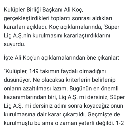
Kulüpler Birliği Başkanı Ali Koç,
Gündem Özel
gerçekleştirdikleri toplantı sonrası aldıkları
kararları açıkladı. Koç açıklamalarında, 'Süper
Günün görüntüsü
Lig A.Ş.'nin kurulmasını kararlaştırdıklarını
Haber
suyurdu.
İşte Ali Koç'un açıklamalarından öne çıkanlar:
İlan
"Kulüpler, 149 takımın faydalı olmadığını
Kimdir
düşünüyor. Ne olacaksa kriterlerin belirlenip
Koronavirüs
onların azaltılması lazım. Bugünün en önemli
kazanımlarından biri, Lig A.Ş. mi dersiniz, Süper
Kültür Sanat
Lig A.Ş. mi dersiniz adını sonra koyacağız onun
kurulmasına dair karar çıkartıldı. Geçmişte de
Ne demişti
kurulmuştu bu ama o zaman yeterli değildi. 1-2