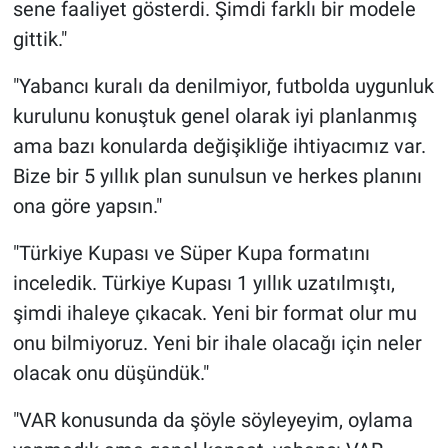
Nedir
sene faaliyet gösterdi. Şimdi farklı bir modele
gittik."
Popüler
"Yabancı kuralı da denilmiyor, futbolda uygunluk
Programlar
kurulunu konuştuk genel olarak iyi planlanmış
ama bazı konularda değişikliğe ihtiyacımız var.
Sağlık
Bize bir 5 yıllık plan sunulsun ve herkes planını
ona göre yapsın."
Spor
"Türkiye Kupası ve Süper Kupa formatını
Teknoloji
inceledik. Türkiye Kupası 1 yıllık uzatılmıştı,
şimdi ihaleye çıkacak. Yeni bir format olur mu
Türkiye'nin Geleceği
onu bilmiyoruz. Yeni bir ihale olacağı için neler
Türkiye'nin Gündemi
olacak onu düşündük."
Yerel Gündem
"VAR konusunda da şöyle söyleyeyim, oylama