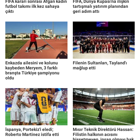
FIFA kararı sonrası Afgan kadın
FIFA, Dünya Kupası'na ilişkin
futbol takımı ilk kez sahaya
tartışmalı yatırım planından
çıktı
geri adım attı
Enkazda ailesini ve kolunu
Filenin Sultanları, Tayland'ı
kaybeden Meryem, 3 farklı
mağlup etti
branşta Türkiye şampiyonu
oldu
İspanya, Portekiz'i eledi;
Mısır Teknik Direktörü Hassan:
Roberto Martinez istifa etti
Filistin halkının acısını
hissetmeyen, insan olmayı hak