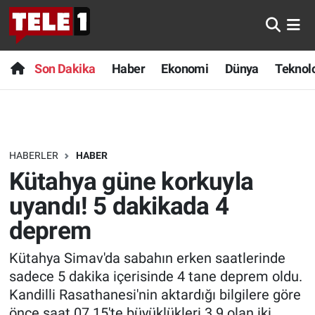
Anında Manşet
Son Dakika
Nöbetçi Eczaneler
Son Dakika
Haber
Ekonomi
Dünya
Teknolo
Başka Sohbetler
Haber
Hava Durumu
Belgesel
Ekonomi
Namaz Vakitleri
HABERLER
HABER
Bilim turu
Dünya
Trafik Durumu
Kütahya güne korkuyla
Bilim ve Teknoloji Evreni
Teknoloji
Süper Lig Puan Durumu ve Fikstür
uyandı! 5 dakikada 4
deprem
Doğa Konuşuyor
Sağlık
Tüm Manşetler
Kütahya Simav'da sabahın erken saatlerinde
Dünya
Spor
Son Dakika Haberleri
sadece 5 dakika içerisinde 4 tane deprem oldu.
Kandilli Rasathanesi'nin aktardığı bilgilere göre
Ege Saati
Yayın Akışı
Haber Arşivi
önce saat 07.15'te büyüklükleri 3.9 olan iki