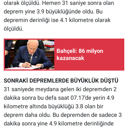
Nedir
olarak ölçüldü. Hemen 31 saniye sonra olan
deprem yine 3.9 büyüklüğünde oldu. Bu
Popüler
depremin derinliği ise 4.1 kilometre olarak
ölçüldü.
Programlar
Sağlık
Bahçeli: 86 milyon
kazanacak
Spor
Teknoloji
SONRAKİ DEPREMLERDE BÜYÜKLÜK DÜŞTÜ
31 saniyede meydana gelen iki depremden 2
Türkiye'nin Geleceği
dakika sonra bu defa saat 07.17'de yerin 4.9
Türkiye'nin Gündemi
kilometre altında büyüklüğü 3.8 olan bir
deprem daha oldu. Bu depremden de sadece 3
Yerel Gündem
dakika sonra yine 4.9 kilometre derinliğinde