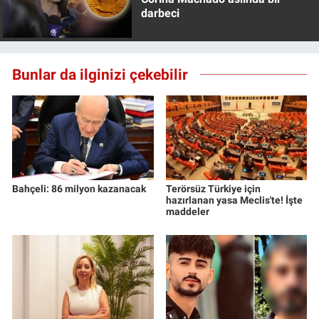
darbeci
Bunlar da ilginizi çekebilir
Bahçeli: 86 milyon kazanacak
Terörsüz Türkiye için
hazırlanan yasa Meclis'te! İşte
maddeler