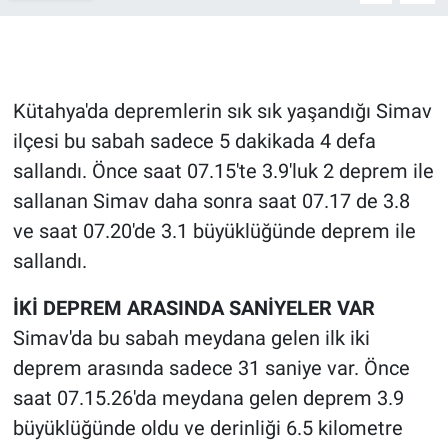
Gündem Özel
Günün görüntüsü
Kütahya'da depremlerin sık sık yaşandığı Simav
ilçesi bu sabah sadece 5 dakikada 4 defa
Haber
sallandı. Önce saat 07.15'te 3.9'luk 2 deprem ile
sallanan Simav daha sonra saat 07.17 de 3.8
İlan
ve saat 07.20'de 3.1 büyüklüğünde deprem ile
Kimdir
sallandı.
Koronavirüs
İKİ DEPREM ARASINDA SANİYELER VAR
Simav'da bu sabah meydana gelen ilk iki
Kültür Sanat
deprem arasında sadece 31 saniye var. Önce
saat 07.15.26'da meydana gelen deprem 3.9
Ne demişti
büyüklüğünde oldu ve derinliği 6.5 kilometre