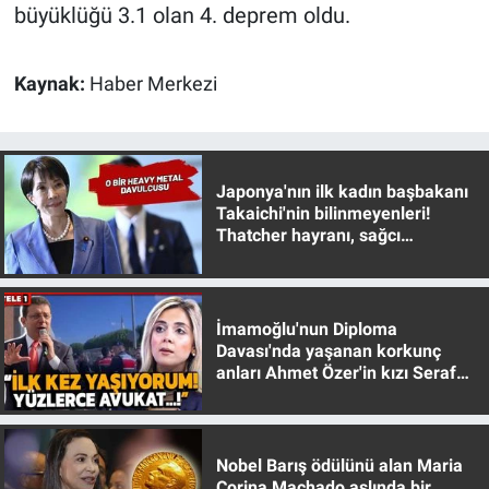
büyüklüğü 3.1 olan 4. deprem oldu.
Yerel Yaşam
Canlı Yayın
Kaynak:
Haber Merkezi
Japonya'nın ilk kadın başbakanı
Takaichi'nin bilinmeyenleri!
Thatcher hayranı, sağcı
muhafazakar
İmamoğlu'nun Diploma
Davası'nda yaşanan korkunç
anları Ahmet Özer'in kızı Seraf
Özer anlattı!
Nobel Barış ödülünü alan Maria
Corina Machado aslında bir