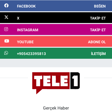
FACEBOOK
BEĞEN
X
TAKIP ET
INSTAGRAM
TAKIP ET
YOUTUBE
ABONE OL
+905423395813
İLETIŞIM
Gerçek Haber