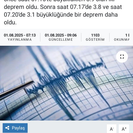
deprem oldu. Sonra saat 07.17'de 3.8 ve saat
Ege'den Esintiler
İletişim
07.20'de 3.1 büyüklüğünde bir deprem daha
oldu.
Eğitim
01.08.2025 - 07:13
01.08.2025 - 09:06
1103
1 DK
YAYINLANMA
GÜNCELLEME
GÖSTERIM
OKUNMA S
Eğlence
Ekonomi
Forum
Gerçeğin İzinde
Gün Başlıyor
Gün Bitiyor
Paylaş
-
+
A
A
Gün Ortası