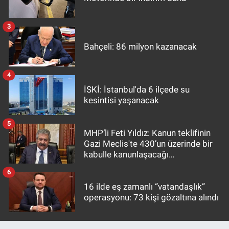
3
Bahçeli: 86 milyon kazanacak
4
İSKİ: İstanbul'da 6 ilçede su
kesintisi yaşanacak
5
MHP’li Feti Yıldız: Kanun teklifinin
Gazi Meclis'te 430’un üzerinde bir
kabulle kanunlaşacağı
görülmektedir
6
16 ilde eş zamanlı “vatandaşlık”
operasyonu: 73 kişi gözaltına alındı