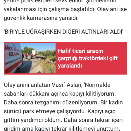
yerine polis ekipleri sevk edildi. Şüphelilerin
Nedir
yakalanması için çalışma başlatıldı. Olay anı ise
Popüler
güvenlik kamerasına yansıdı.
'BİRİYLE UĞRAŞIRKEN DİĞERİ ALTINLARI ALDI'
Programlar
Sağlık
Hafif ticari aracın
çarptığı traktördeki çift
Spor
yaralandı
Teknoloji
Olay anını anlatan Vasıf Aslan, 'Normalde
Türkiye'nin Geleceği
sabahları dükkanı açınca kapıyı kilitliyorum.
Daha sonra tezgahımı düzenliyorum. Bir kadın
Türkiye'nin Gündemi
sürücü park etmeye çalışıyordu. Kapıyı açıp
gittim yardımcı oldum. Daha sonra tekrar içeri
Yerel Gündem
girdim ama kapıyı tekrar kilitlemeyi unuttum.