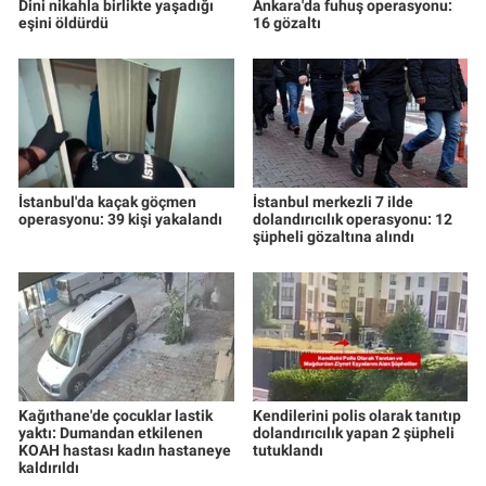
Dini nikahla birlikte yaşadığı
Ankara'da fuhuş operasyonu:
eşini öldürdü
16 gözaltı
İstanbul'da kaçak göçmen
İstanbul merkezli 7 ilde
operasyonu: 39 kişi yakalandı
dolandırıcılık operasyonu: 12
şüpheli gözaltına alındı
Kağıthane'de çocuklar lastik
Kendilerini polis olarak tanıtıp
yaktı: Dumandan etkilenen
dolandırıcılık yapan 2 şüpheli
KOAH hastası kadın hastaneye
tutuklandı
kaldırıldı