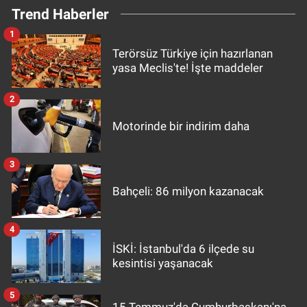
Trend Haberler
1
Terörsüz Türkiye için hazırlanan
yasa Meclis'te! İşte maddeler
2
Motorinde bir indirim daha
3
Bahçeli: 86 milyon kazanacak
4
İSKİ: İstanbul'da 6 ilçede su
kesintisi yaşanacak
5
15 Temmuz'da Cumhurbaşkanı'na