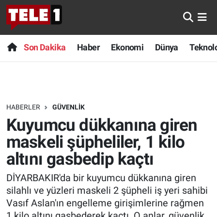
Anında Manşet
Son Dakika
Nöbetçi Eczaneler
Son Dakika
Haber
Ekonomi
Dünya
Teknolo
Başka Sohbetler
Haber
Hava Durumu
Belgesel
Ekonomi
Namaz Vakitleri
HABERLER
GÜVENLIK
Bilim turu
Dünya
Trafik Durumu
Kuyumcu dükkanına giren
Bilim ve Teknoloji Evreni
Teknoloji
Süper Lig Puan Durumu ve Fikstür
maskeli şüpheliler, 1 kilo
altını gasbedip kaçtı
Doğa Konuşuyor
Sağlık
Tüm Manşetler
DİYARBAKIR'da bir kuyumcu dükkanına giren
Dünya
Spor
Son Dakika Haberleri
silahlı ve yüzleri maskeli 2 şüpheli iş yeri sahibi
Vasıf Aslan'ın engelleme girişimlerine rağmen
Ege Saati
Yayın Akışı
Haber Arşivi
1 kilo altını gasbederek kaçtı. O anlar, güvenlik