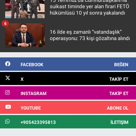
suikast timinde yer alan firari FETÖ
hükümlüsü 10 yıl sonra yakalandı
6
16 ilde eş zamanlı “vatandaşlık”
operasyonu: 73 kişi gözaltına alındı
FACEBOOK
BEĞEN
X
TAKIP ET
INSTAGRAM
TAKIP ET
YOUTUBE
ABONE OL
+905423395813
İLETIŞIM