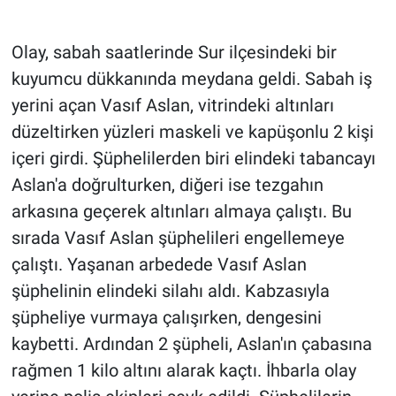
Gündem Özel
Olay, sabah saatlerinde Sur ilçesindeki bir
kuyumcu dükkanında meydana geldi. Sabah iş
Günün görüntüsü
yerini açan Vasıf Aslan, vitrindeki altınları
düzeltirken yüzleri maskeli ve kapüşonlu 2 kişi
Haber
içeri girdi. Şüphelilerden biri elindeki tabancayı
İlan
Aslan'a doğrulturken, diğeri ise tezgahın
arkasına geçerek altınları almaya çalıştı. Bu
Kimdir
sırada Vasıf Aslan şüphelileri engellemeye
çalıştı. Yaşanan arbedede Vasıf Aslan
Koronavirüs
şüphelinin elindeki silahı aldı. Kabzasıyla
Kültür Sanat
şüpheliye vurmaya çalışırken, dengesini
kaybetti. Ardından 2 şüpheli, Aslan'ın çabasına
Ne demişti
rağmen 1 kilo altını alarak kaçtı. İhbarla olay