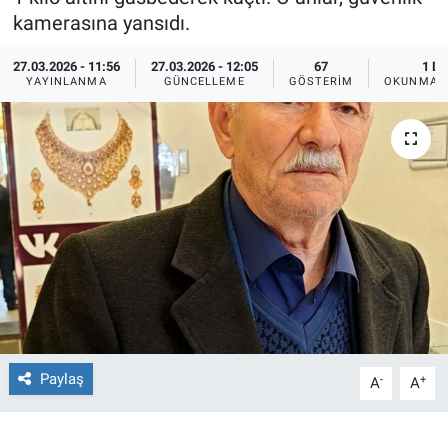
kamerasına yansıdı.
Ege'den Esintiler
İletişim
27.03.2026 - 11:56
27.03.2026 - 12:05
67
1 DK
YAYINLANMA
GÜNCELLEME
GÖSTERIM
OKUNMA S
Eğitim
Eğlence
Ekonomi
Forum
Gerçeğin İzinde
Gün Başlıyor
Paylaş
-
+
A
A
Gün Bitiyor
Gün Ortası