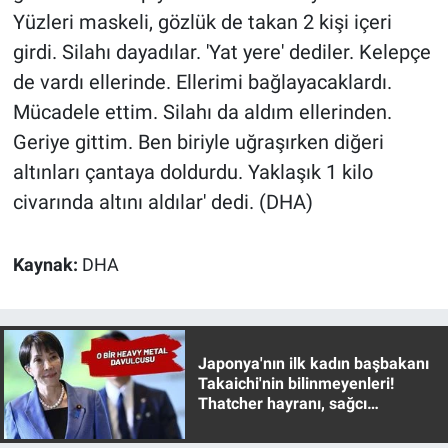
Yerel Yaşam
Yüzleri maskeli, gözlük de takan 2 kişi içeri
girdi. Silahı dayadılar. 'Yat yere' dediler. Kelepçe
Canlı Yayın
de vardı ellerinde. Ellerimi bağlayacaklardı.
Mücadele ettim. Silahı da aldım ellerinden.
Geriye gittim. Ben biriyle uğraşırken diğeri
altınları çantaya doldurdu. Yaklaşık 1 kilo
civarında altını aldılar' dedi. (DHA)
Kaynak:
DHA
Japonya'nın ilk kadın başbakanı
Takaichi'nin bilinmeyenleri!
Thatcher hayranı, sağcı
muhafazakar