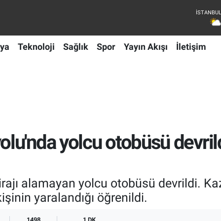
ya
Teknoloji
Sağlık
Spor
Yayın Akışı
İletişim
u'nda yolcu otobüsü devrild
ajı alamayan yolcu otobüsü devrildi. Kaz
işinin yaralandığı öğrenildi.
1498
1 DK