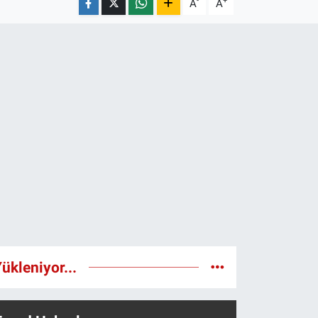
-
+
A
A
ükleniyor...