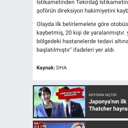
İstikametinden Tekirdağ İstikametin
Yerel Yaşam
şoförün direksiyon hakimiyetini kay
Canlı Yayın
Olayda ilk belirlemelete göre otobüs
kaybetmiş, 20 kişi de yaralanmıştır. 
bölgedeki hastanelerde tedavi altına 
başlatılmıştır" ifadeleri yer aldı.
Kaynak:
DHA
EDITÖRÜN SEÇTIĞI
Japonya'nın ilk
Thatcher hayra