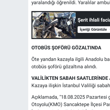
Nedir
yaralandığı öğrenildi. Yaralılar ambu
Popüler
Şerit ihlali fac
Programlar
İçeriği Görüntüle
Sağlık
OTOBÜS ŞOFÖRÜ GÖZALTINDA
Spor
Öte yandan kazayla ilgili Anadolu b
Teknoloji
otobüs şoförü gözaltına alındı.
Türkiye'nin Geleceği
VALİLİKTEN SABAH SAATLERİNDE
Kazaya ilişkin İstanbul Valiliği saba
Türkiye'nin Gündemi
Açıklamada, "18.08.2025 Pazartesi 
Yerel Gündem
Otoyolu(KMO) Sancaktepe İlçesi Pa