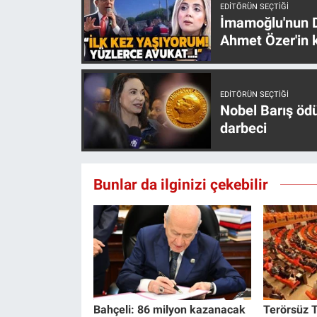
EDITÖRÜN SEÇTIĞI
İmamoğlu'nun D
Ahmet Özer'in k
EDITÖRÜN SEÇTIĞI
Nobel Barış öd
darbeci
Bunlar da ilginizi çekebilir
Bahçeli: 86 milyon kazanacak
Terörsüz T