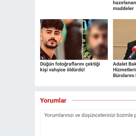
hazırlanan
maddeler
Düğün fotoğraflarını çektiği
Adalet Bak
kişi vahşice öldürdü!
Hizmetlerin
Bürolarını
Yorumlar