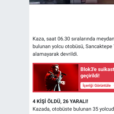
Gündem Özel
Günün görüntüsü
Haber
Kaza, saat 06.30 sıralarında meydana
bulunan yolcu otobüsü, Sancaktepe Y
İlan
alamayarak devrildi.
Kimdir
Blok3'e suikast
geçirildi!
Koronavirüs
İçeriği Görüntüle
Kültür Sanat
4 KİŞİ ÖLDÜ, 26 YARALI!
Ne demişti
Kazada, otobüste bulunan 35 yolcuda