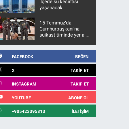
ilçede su kesintisi
yaşanacak
15 Temmuz'da
Cumhurbaşkanı'na
suikast timinde yer alan
firari FETÖ hükümlüsü
10 yıl sonra yakalandı
FACEBOOK
BEĞEN
X
TAKIP ET
INSTAGRAM
TAKIP ET
YOUTUBE
ABONE OL
+905423395813
İLETIŞIM