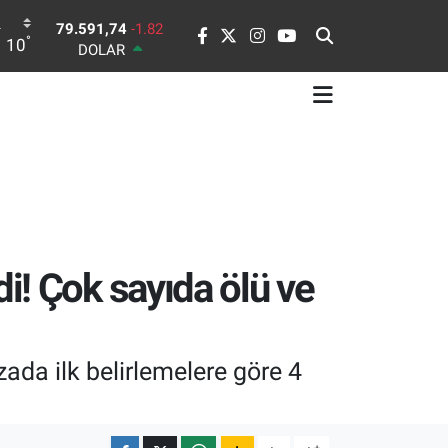
DOLAR
°
10
45,43620
0.02
EURO
53,38690
0.19
STERLİN
61,60380
0.18
G.ALTIN
6862,09000
0.19
BİST100
14.598,00
0
BITCOIN
79.591,74
-1.82
i! Çok sayıda ölü ve
ada ilk belirlemelere göre 4