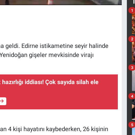
1
2
 geldi. Edirne istikametine seyir halinde
enidoğan gişeler mevkisinde virajı
3
 hazırlığı iddiası! Çok sayıda silah ele
4
5
n 4 kişi hayatını kaybederken, 26 kişinin