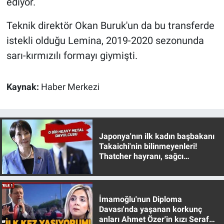
ediyor.
Nedir
Teknik direktör Okan Buruk'un da bu transferde
Popüler
istekli olduğu Lemina, 2019-2020 sezonunda
Programlar
sarı-kırmızılı formayı giymişti.
Sağlık
Kaynak:
Haber Merkezi
Spor
Teknoloji
Japonya'nın ilk kadın başbakanı
Takaichi'nin bilinmeyenleri!
Türkiye'nin Geleceği
Thatcher hayranı, sağcı
muhafazakar
Türkiye'nin Gündemi
İmamoğlu'nun Diploma
Yerel Gündem
Davası'nda yaşanan korkunç
anları Ahmet Özer'in kızı Seraf