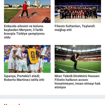
Enkazda ailesini ve kolunu
Filenin Sultanları, Tayland'ı
kaybeden Meryem, 3 farklı
mağlup etti
branşta Türkiye şampiyonu
oldu
İspanya, Portekiz'i eledi;
Mısır Teknik Direktörü Hassan:
Roberto Martinez istifa etti
Filistin halkının acısını
hissetmeyen, insan olmayı hak
etmiyor