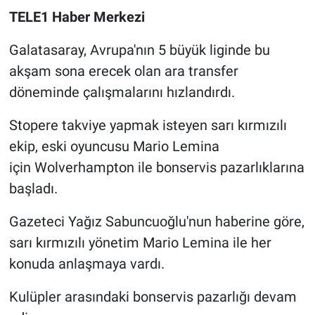
TELE1 Haber Merkezi
Gündem Özel
Galatasaray, Avrupa'nın 5 büyük liginde bu
Günün görüntüsü
akşam sona erecek olan ara transfer
döneminde çalışmalarını hızlandırdı.
Haber
Stopere takviye yapmak isteyen sarı kırmızılı
İlan
ekip, eski oyuncusu Mario Lemina
için Wolverhampton ile bonservis pazarlıklarına
Kimdir
başladı.
Koronavirüs
Gazeteci Yağız Sabuncuoğlu'nun haberine göre,
sarı kırmızılı yönetim Mario Lemina ile her
Kültür Sanat
konuda anlaşmaya vardı.
Ne demişti
Kulüpler arasındaki bonservis pazarlığı devam