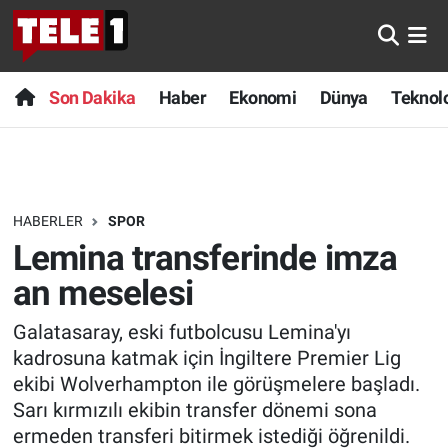
Anında Manşet
Son Dakika
Nöbetçi Eczaneler
Son Dakika
Haber
Ekonomi
Dünya
Teknolo
Başka Sohbetler
Haber
Hava Durumu
Belgesel
Ekonomi
Namaz Vakitleri
HABERLER
SPOR
Bilim turu
Dünya
Trafik Durumu
Lemina transferinde imza
Bilim ve Teknoloji Evreni
Teknoloji
Süper Lig Puan Durumu ve Fikstür
an meselesi
Galatasaray, eski futbolcusu Lemina'yı
Doğa Konuşuyor
Sağlık
Tüm Manşetler
kadrosuna katmak için İngiltere Premier Lig
Dünya
Spor
Son Dakika Haberleri
ekibi Wolverhampton ile görüşmelere başladı.
Sarı kırmızılı ekibin transfer dönemi sona
Ege Saati
Yayın Akışı
Haber Arşivi
ermeden transferi bitirmek istediği öğrenildi.