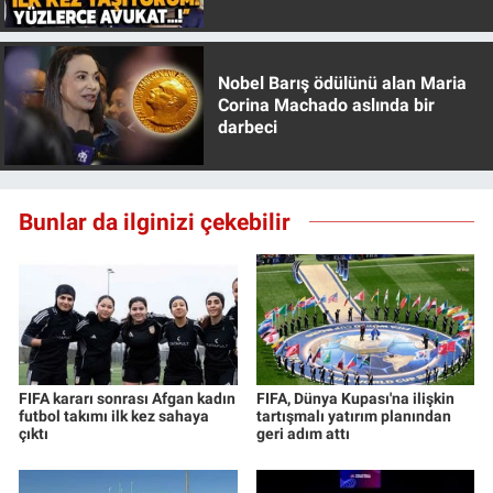
Özer anlattı!
Yerel Yaşam
Canlı Yayın
Nobel Barış ödülünü alan Maria
Corina Machado aslında bir
darbeci
Bunlar da ilginizi çekebilir
FIFA kararı sonrası Afgan kadın
FIFA, Dünya Kupası'na ilişkin
futbol takımı ilk kez sahaya
tartışmalı yatırım planından
çıktı
geri adım attı