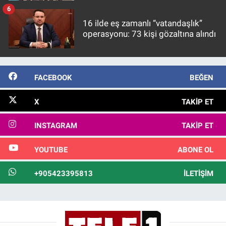
6
16 ilde eş zamanlı “vatandaşlık”
operasyonu: 73 kişi gözaltına alındı
FACEBOOK
BEĞEN
X
TAKIP ET
INSTAGRAM
TAKIP ET
YOUTUBE
ABONE OL
+905423395813
İLETIŞIM