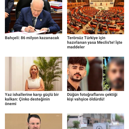
Nedir
Popüler
Programlar
Bahçeli: 86 milyon kazanacak
Terörsüz Türkiye için
hazırlanan yasa Meclis'te! İşte
Sağlık
maddeler
Spor
Teknoloji
Türkiye'nin Geleceği
Yaz ishallerine karşı güçlü bir
Düğün fotoğraflarını çektiği
kalkan: Çinko desteğinin
kişi vahşice öldürdü!
önemi
Türkiye'nin Gündemi
Yerel Gündem