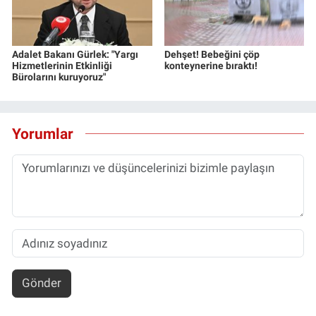
Yerel Yaşam
Canlı Yayın
Adalet Bakanı Gürlek: "Yargı
Dehşet! Bebeğini çöp
Hizmetlerinin Etkinliği
konteynerine bıraktı!
Bürolarını kuruyoruz"
Yorumlar
Gönder