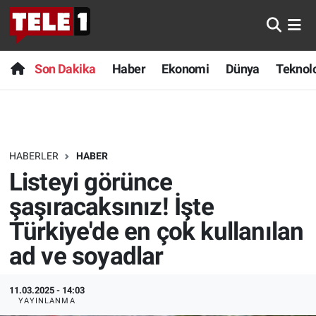
Anında Manşet
Son Dakika
Nöbetçi Eczaneler
Son Dakika
Haber
Ekonomi
Dünya
Teknolo
Başka Sohbetler
Haber
Hava Durumu
Belgesel
Ekonomi
Namaz Vakitleri
HABERLER
HABER
Bilim turu
Dünya
Trafik Durumu
Listeyi görünce
Bilim ve Teknoloji Evreni
Teknoloji
Süper Lig Puan Durumu ve Fikstür
şaşıracaksınız! İşte
Türkiye'de en çok kullanılan
Doğa Konuşuyor
Sağlık
Tüm Manşetler
ad ve soyadlar
Dünya
Spor
Son Dakika Haberleri
11.03.2025 - 14:03
YAYINLANMA
Ege Saati
Yayın Akışı
Haber Arşivi