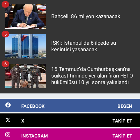
4
Bahçeli: 86 milyon kazanacak
5
İSKİ: İstanbul'da 6 ilçede su
kesintisi yaşanacak
6
15 Temmuz'da Cumhurbaşkanı'na
suikast timinde yer alan firari FETÖ
hükümlüsü 10 yıl sonra yakalandı
FACEBOOK
BEĞEN
X
TAKIP ET
INSTAGRAM
TAKIP ET