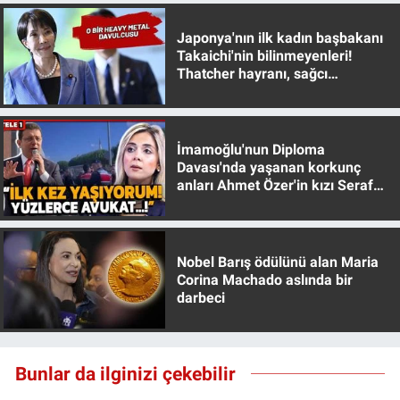
Japonya'nın ilk kadın başbakanı
Gündem Özel
Takaichi'nin bilinmeyenleri!
Thatcher hayranı, sağcı
Günün görüntüsü
muhafazakar
Haber
İmamoğlu'nun Diploma
Davası'nda yaşanan korkunç
İlan
anları Ahmet Özer'in kızı Seraf
Özer anlattı!
Kimdir
Nobel Barış ödülünü alan Maria
Koronavirüs
Corina Machado aslında bir
darbeci
Kültür Sanat
Ne demişti
Bunlar da ilginizi çekebilir