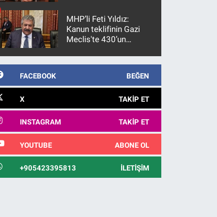
gözaltına alındı
MHP’li Feti Yıldız:
Kanun teklifinin Gazi
Meclis'te 430’un
üzerinde bir kabulle
kanunlaşacağı
görülmektedir
FACEBOOK
BEĞEN
X
TAKIP ET
INSTAGRAM
TAKIP ET
YOUTUBE
ABONE OL
+905423395813
İLETIŞIM