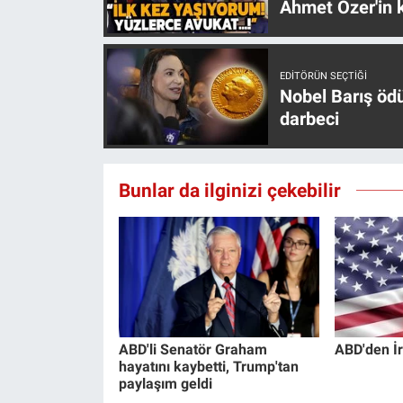
Ahmet Özer'in k
EDITÖRÜN SEÇTIĞI
Nobel Barış öd
darbeci
Bunlar da ilginizi çekebilir
ABD'li Senatör Graham
ABD'den İr
hayatını kaybetti, Trump'tan
paylaşım geldi