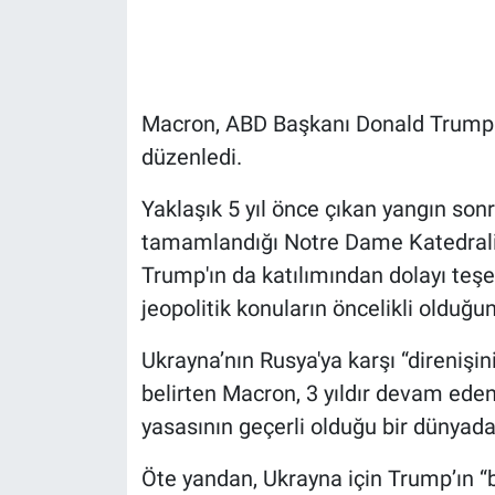
Gündem Özel
Günün görüntüsü
Macron, ABD Başkanı Donald Trump il
düzenledi.
Haber
Yaklaşık 5 yıl önce çıkan yangın son
İlan
tamamlandığı Notre Dame Katedrali'ni
Trump'ın da katılımından dolayı teş
Kimdir
jeopolitik konuların öncelikli olduğun
Koronavirüs
Ukrayna’nın Rusya'ya karşı “direnişin
Kültür Sanat
belirten Macron, 3 yıldır devam ede
yasasının geçerli olduğu bir dünyada
Ne demişti
Öte yandan, Ukrayna için Trump’ın “bar