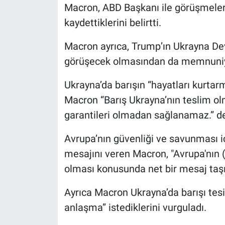
Nedir
Macron, ABD Başkanı ile görüşmeler
kaydettiklerini belirtti.
Popüler
Macron ayrıca, Trump’ın Ukrayna Dev
Programlar
görüşecek olmasından da memnuniye
Sağlık
Ukrayna’da barışın “hayatları kurtar
Macron “Barış Ukrayna’nın teslim o
Spor
garantileri olmadan sağlanamaz.” de
Teknoloji
Avrupa’nın güvenliği ve savunması iç
mesajını veren Macron, "Avrupa'nın (
Türkiye'nin Geleceği
olması konusunda net bir mesaj taşıy
Türkiye'nin Gündemi
Ayrıca Macron Ukrayna’da barışı tesi
anlaşma” istediklerini vurguladı.
Yerel Gündem