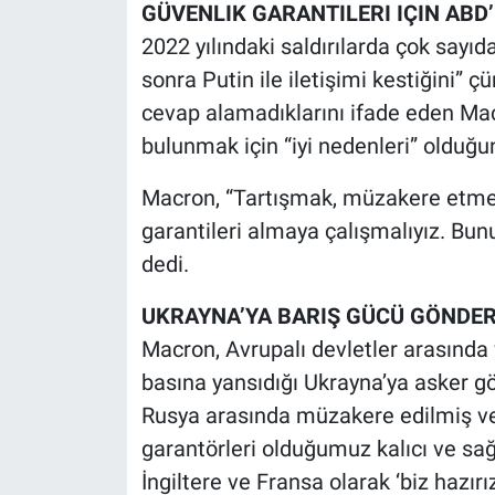
GÜVENLIK GARANTILERI IÇIN ABD’
Yerel Yaşam
2022 yılındaki saldırılarda çok sayıd
Canlı Yayın
sonra Putin ile iletişimi kestiğini” 
cevap alamadıklarını ifade eden Mac
bulunmak için “iyi nedenleri” olduğu
Macron, “Tartışmak, müzakere etme
garantileri almaya çalışmalıyız. Bun
dedi.
UKRAYNA’YA BARIŞ GÜCÜ GÖNDE
Macron, Avrupalı devletler arasında f
basına yansıdığı Ukrayna’ya asker g
Rusya arasında müzakere edilmiş ve
garantörleri olduğumuz kalıcı ve sağ
İngiltere ve Fransa olarak ‘biz hazırız