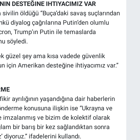
NIN DESTEĞINE IHTIYACIMIZ VAR
a sivilin öldüğü “Buça’daki savaş suçlarından
çünkü diyalog çağrılarına Putin’den olumlu
ron, Trump’ın Putin ile temaslarda
nu söyledi.
k güzel şey ama kısa vadede güvenlik
un için Amerikan desteğine ihtiyacımız var.”
RME
ikir ayrılığının yaşandığına dair haberlerin
önderme konusuna ilişkin ise “Ukrayna ve
 imzalanmış ve bizim de kolektif olarak
lam bir barış bir kez sağlandıktan sonra
’ diyoruz.” ifadelerini kullandı.