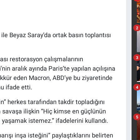
2
e Beyaz Saray’da ortak basın toplantısı
3
rası restorasyon çalışmalarının
n aralık ayında Paris’te yapılan açılışına
ekkür eden Macron, ABD’ye bu ziyaretinde
u ifade etti.
4
in” herkes tarafından takdir topladığını
n savaşa ilişkin “Hiç kimse en güçlünün
5
 yaşamak istemez.” ifadelerini kullandı.
ışı inşa isteğini” paylaştıklarını belirten