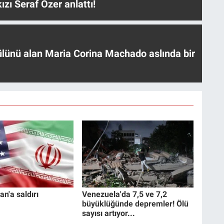
ızı Seraf Özer anlattı!
ülünü alan Maria Corina Machado aslında bir
an'a saldırı
Venezuela'da 7,5 ve 7,2
büyüklüğünde depremler! Ölü
sayısı artıyor...