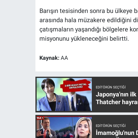
Barışın tesisinden sonra bu ülkeye b
arasında hala müzakere edildiğini dil
çatışmaların yaşandığı bölgelere ko
misyonunu yükleneceğini belirtti.
Kaynak:
AA
EDITÖRÜN SEÇTIĞI
Japonya'nın ilk
Thatcher hayra
EDITÖRÜN SEÇTIĞI
İmamoğlu'nun D