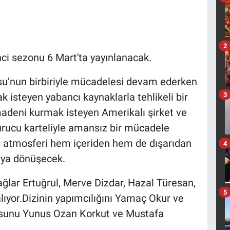
2
nci sezonu 6 Mart'ta yayınlanacak.
su’nun birbiriyle mücadelesi devam ederken
3
 isteyen yabancı kaynaklarla tehlikeli bir
madeni kurmak isteyen Amerikalı şirket ve
rucu karteliyle amansız bir mücadele
ış atmosferi hem içeriden hem de dışarıdan
4
naya dönüşecek.
ağlar Ertuğrul, Merve Dizdar, Hazal Türesan,
5
ıyor.Dizinin yapımcılığını Yamaç Okur ve
osunu Yunus Ozan Korkut ve Mustafa