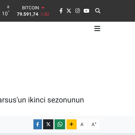
BITCOIN
79.591,74
-1.82
°
10
DOLAR
45,43620
0.02
EURO
53,38690
0.19
STERLİN
61,60380
0.18
G.ALTIN
6862,09000
0.19
BİST100
14.598,00
0
arsus'un ikinci sezonunun
-
+
A
A