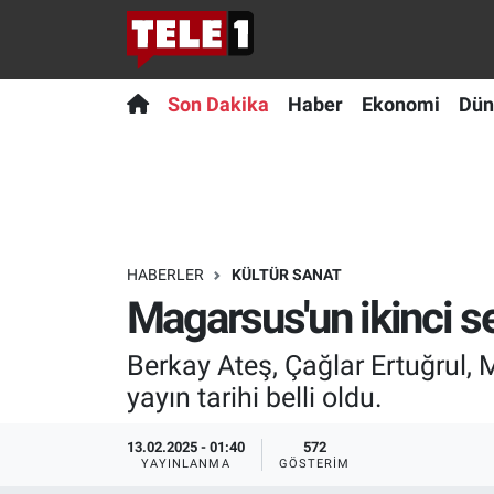
Anında Manşet
Son Dakika
Nöbetçi Eczaneler
Son Dakika
Haber
Ekonomi
Dün
Başka Sohbetler
Haber
Hava Durumu
Belgesel
Ekonomi
Namaz Vakitleri
Bilim turu
Dünya
Trafik Durumu
HABERLER
KÜLTÜR SANAT
Magarsus'un ikinci se
Bilim ve Teknoloji Evreni
Teknoloji
Süper Lig Puan Durumu ve Fikstür
Berkay Ateş, Çağlar Ertuğrul,
Doğa Konuşuyor
Sağlık
Tüm Manşetler
yayın tarihi belli oldu.
Dünya
Spor
Son Dakika Haberleri
13.02.2025 - 01:40
572
YAYINLANMA
GÖSTERIM
Ege Saati
Yayın Akışı
Haber Arşivi