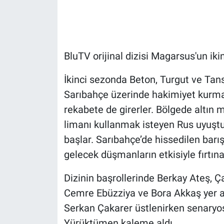
Gündem Özel
Günün görüntüsü
BluTV orijinal dizisi Magarsus'un iki
Haber
İkinci sezonda Beton, Turgut ve Tan
Sarıbahçe üzerinde hakimiyet kurmak
İlan
rekabete de girerler. Bölgede altın 
limanı kullanmak isteyen Rus uyuştu
Kimdir
başlar. Sarıbahçe’de hissedilen bar
Koronavirüs
gelecek düşmanların etkisiyle fırtı
Kültür Sanat
Dizinin başrollerinde Berkay Ateş, Ç
Cemre Ebüzziya ve Bora Akkaş yer al
Ne demişti
Serkan Çakarer üstlenirken senary
Yürüktümen kaleme aldı.