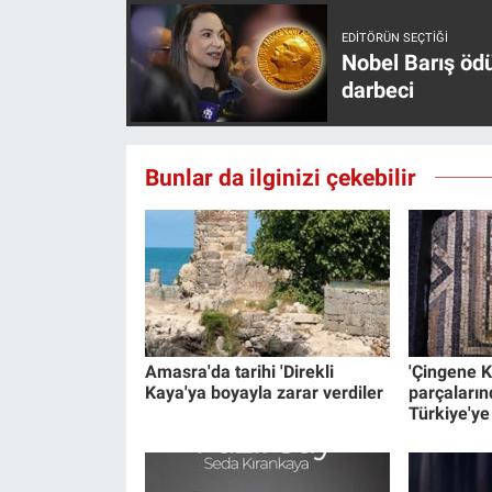
Yerel Yaşam
EDITÖRÜN SEÇTIĞI
Nobel Barış öd
Canlı Yayın
darbeci
Bunlar da ilginizi çekebilir
Amasra'da tarihi 'Direkli
'Çingene K
Kaya'ya boyayla zarar verdiler
parçaların
Türkiye'ye