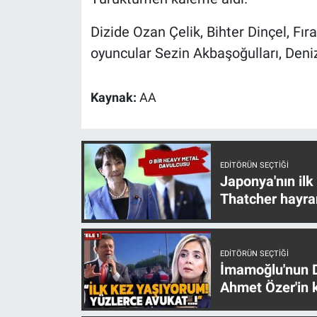
Nedir
Dizide Ozan Çelik, Bihter Dinçel, Fı
Popüler
oyuncular Sezin Akbaşoğulları, Deniz 
Programlar
Kaynak:
AA
Sağlık
Spor
EDITÖRÜN SEÇTIĞI
Japonya'nın ilk
Teknoloji
Thatcher hayra
Türkiye'nin Geleceği
EDITÖRÜN SEÇTIĞI
Türkiye'nin Gündemi
İmamoğlu'nun D
Ahmet Özer'in k
Yerel Gündem