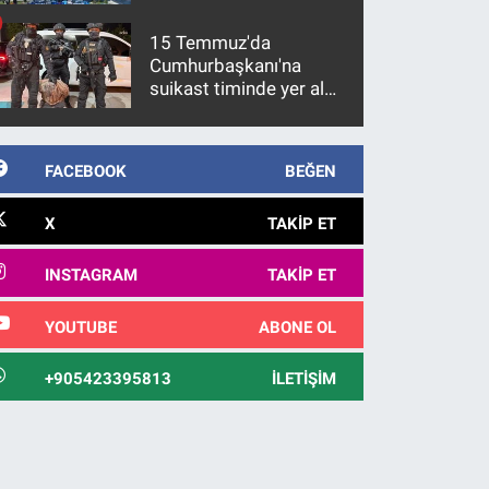
15 Temmuz'da
Cumhurbaşkanı'na
suikast timinde yer alan
firari FETÖ hükümlüsü
10 yıl sonra yakalandı
FACEBOOK
BEĞEN
X
TAKIP ET
INSTAGRAM
TAKIP ET
YOUTUBE
ABONE OL
+905423395813
İLETIŞIM