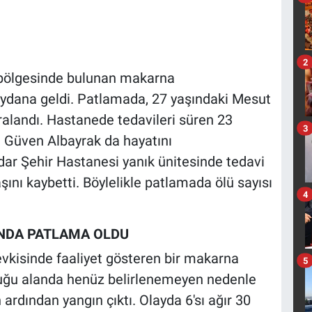
2
 bölgesinde bulunan makarna
eydana geldi. Patlamada, 27 yaşındaki Mesut
aralandı. Hastanede tedavileri süren 23
3
i Güven Albayrak da hayatını
ırdar Şehir Hastanesi yanık ünitesinde tedavi
ı kaybetti. Böylelikle patlamada ölü sayısı
4
INDA PATLAMA OLDU
vkisinde faaliyet gösteren bir makarna
5
nduğu alanda henüz belirlenemeyen nedenle
rdından yangın çıktı. Olayda 6'sı ağır 30