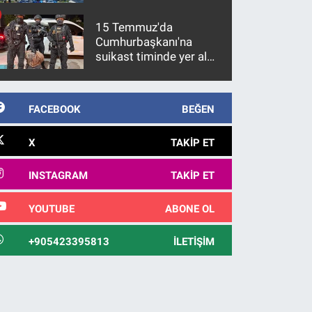
15 Temmuz'da
Cumhurbaşkanı'na
suikast timinde yer alan
firari FETÖ hükümlüsü
10 yıl sonra yakalandı
FACEBOOK
BEĞEN
X
TAKIP ET
INSTAGRAM
TAKIP ET
YOUTUBE
ABONE OL
+905423395813
İLETIŞIM