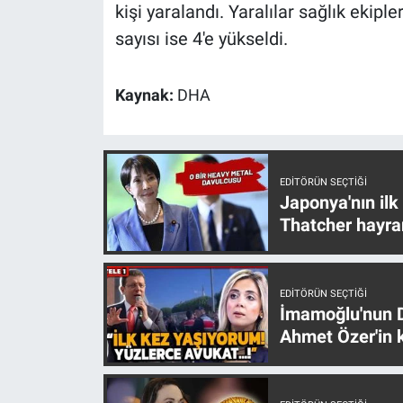
Nedir
kişi yaralandı. Yaralılar sağlık ekipl
sayısı ise 4'e yükseldi.
Popüler
Kaynak:
DHA
Programlar
Sağlık
EDITÖRÜN SEÇTIĞI
Spor
Japonya'nın ilk
Thatcher hayra
Teknoloji
Türkiye'nin Geleceği
EDITÖRÜN SEÇTIĞI
İmamoğlu'nun D
Türkiye'nin Gündemi
Ahmet Özer'in k
Yerel Gündem