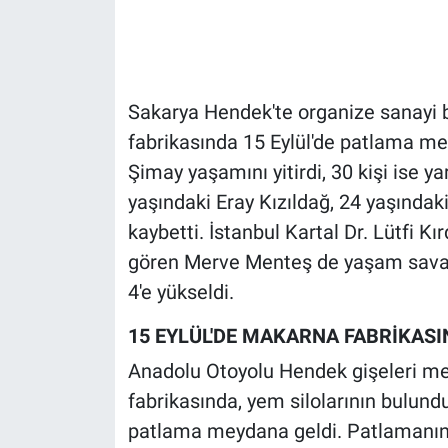
Gündem Özel
Günün görüntüsü
Sakarya Hendek'te organize sanayi
fabrikasında 15 Eylül'de patlama m
Haber
Şimay yaşamını yitirdi, 30 kişi ise y
yaşındaki Eray Kızıldağ, 24 yaşındak
İlan
kaybetti. İstanbul Kartal Dr. Lütfi K
Kimdir
gören Merve Menteş de yaşam savaşın
4'e yükseldi.
Koronavirüs
15 EYLÜL'DE MAKARNA FABRİKAS
Kültür Sanat
Anadolu Otoyolu Hendek gişeleri me
fabrikasında, yem silolarının bulu
Ne demişti
patlama meydana geldi. Patlamanın a