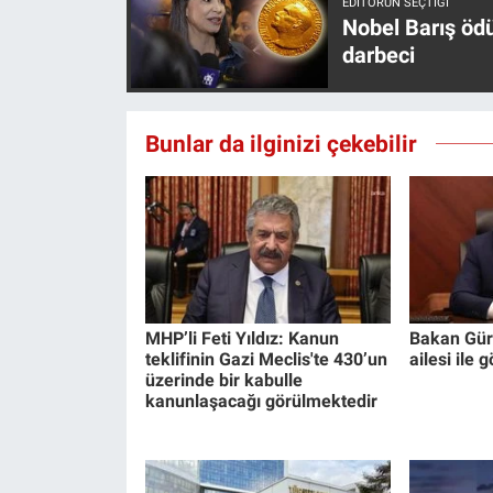
EDITÖRÜN SEÇTIĞI
Yerel Yaşam
Nobel Barış öd
darbeci
Canlı Yayın
Bunlar da ilginizi çekebilir
MHP’li Feti Yıldız: Kanun
Bakan Gürl
teklifinin Gazi Meclis'te 430’un
ailesi ile
üzerinde bir kabulle
kanunlaşacağı görülmektedir