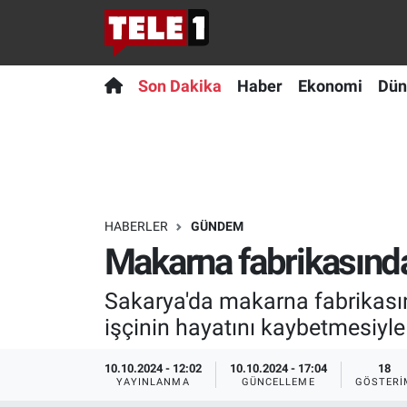
Anında Manşet
Son Dakika
Nöbetçi Eczaneler
Son Dakika
Haber
Ekonomi
Dün
Başka Sohbetler
Haber
Hava Durumu
Belgesel
Ekonomi
Namaz Vakitleri
Bilim turu
Dünya
Trafik Durumu
HABERLER
GÜNDEM
Makarna fabrikasında
Bilim ve Teknoloji Evreni
Teknoloji
Süper Lig Puan Durumu ve Fikstür
Sakarya'da makarna fabrikası
Doğa Konuşuyor
Sağlık
Tüm Manşetler
işçinin hayatını kaybetmesiyle 
Dünya
Spor
Son Dakika Haberleri
10.10.2024 - 12:02
10.10.2024 - 17:04
18
YAYINLANMA
GÜNCELLEME
GÖSTERI
Ege Saati
Yayın Akışı
Haber Arşivi