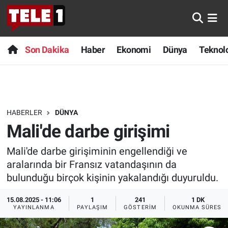
Anında Manşet
Son Dakika
Nöbetçi Eczaneler
Son Dakika
Haber
Ekonomi
Dünya
Teknolo
Başka Sohbetler
Haber
Hava Durumu
Belgesel
Ekonomi
Namaz Vakitleri
HABERLER
DÜNYA
Bilim turu
Dünya
Trafik Durumu
Mali'de darbe girişimi
Bilim ve Teknoloji Evreni
Teknoloji
Süper Lig Puan Durumu ve Fikstür
Mali'de darbe girişiminin engellendiği ve
aralarında bir Fransız vatandaşının da
Doğa Konuşuyor
Sağlık
Tüm Manşetler
bulunduğu birçok kişinin yakalandığı duyuruldu.
Dünya
Spor
Son Dakika Haberleri
15.08.2025 - 11:06
1
241
1 DK
YAYINLANMA
PAYLAŞIM
GÖSTERIM
OKUNMA SÜRESI
Ege Saati
Yayın Akışı
Haber Arşivi