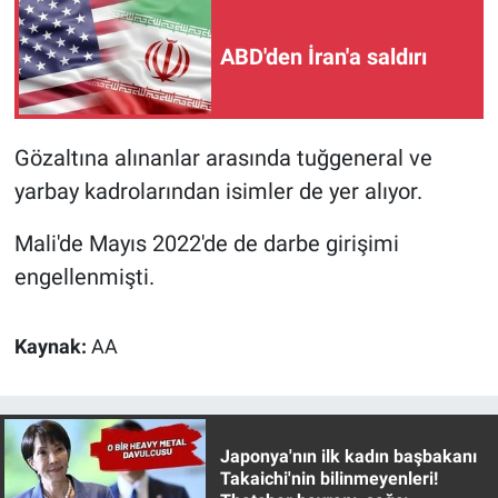
Nedir
ABD'den İran'a saldırı
Popüler
Programlar
Gözaltına alınanlar arasında tuğgeneral ve
Sağlık
yarbay kadrolarından isimler de yer alıyor.
Spor
Mali'de Mayıs 2022'de de darbe girişimi
engellenmişti.
Teknoloji
Kaynak:
AA
Türkiye'nin Geleceği
Türkiye'nin Gündemi
Japonya'nın ilk kadın başbakanı
Yerel Gündem
Takaichi'nin bilinmeyenleri!