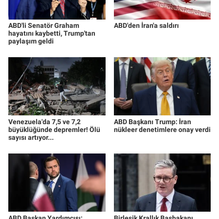
ABD'li Senatör Graham
ABD'den İran'a saldırı
hayatını kaybetti, Trump'tan
paylaşım geldi
Venezuela'da 7,5 ve 7,2
ABD Başkanı Trump: İran
büyüklüğünde depremler! Ölü
nükleer denetimlere onay verdi
sayısı artıyor...
ABD Başkan Yardımcısı:
Birleşik Krallık Başbakanı