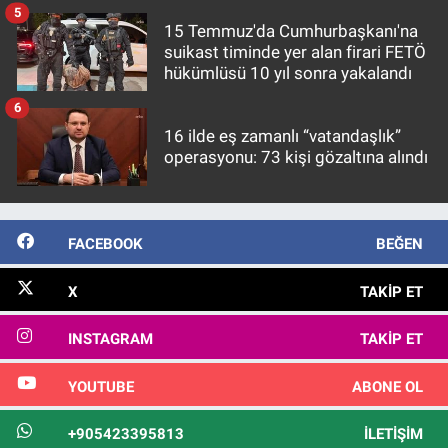
5
15 Temmuz'da Cumhurbaşkanı'na
suikast timinde yer alan firari FETÖ
hükümlüsü 10 yıl sonra yakalandı
6
16 ilde eş zamanlı “vatandaşlık”
operasyonu: 73 kişi gözaltına alındı
FACEBOOK
BEĞEN
X
TAKIP ET
INSTAGRAM
TAKIP ET
YOUTUBE
ABONE OL
+905423395813
İLETIŞIM