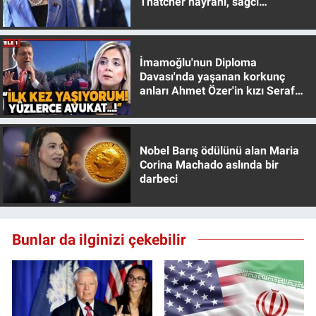
Thatcher hayranı, sağcı
Yerel Yaşam
muhafazakar
Canlı Yayın
İmamoğlu'nun Diploma
Davası'nda yaşanan korkunç
anları Ahmet Özer'in kızı Seraf
Özer anlattı!
Nobel Barış ödülünü alan Maria
Corina Machado aslında bir
darbeci
Bunlar da ilginizi çekebilir