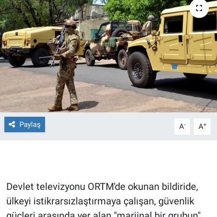
Ege'den Esintiler
İletişim
Eğitim
Eğlence
Ekonomi
Forum
Paylaş
-
+
A
A
Gerçeğin İzinde
Gün Başlıyor
Devlet televizyonu ORTM'de okunan bildiride,
Gün Bitiyor
ülkeyi istikrarsızlaştırmaya çalışan, güvenlik
güçleri arasında yer alan "marjinal bir grubun"
Gün Ortası