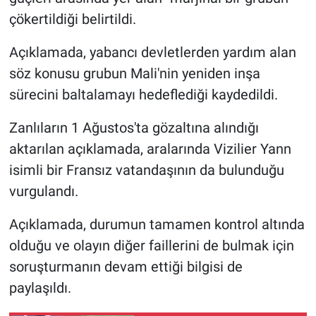
çökertildiği belirtildi.
Gündem Özel
Açıklamada, yabancı devletlerden yardım alan
Günün görüntüsü
söz konusu grubun Mali'nin yeniden inşa
sürecini baltalamayı hedeflediği kaydedildi.
Haber
Zanlıların 1 Ağustos'ta gözaltına alındığı
İlan
aktarılan açıklamada, aralarında Vizilier Yann
isimli bir Fransız vatandaşının da bulunduğu
Kimdir
vurgulandı.
Koronavirüs
Açıklamada, durumun tamamen kontrol altında
olduğu ve olayın diğer faillerini de bulmak için
Kültür Sanat
soruşturmanın devam ettiği bilgisi de
Ne demişti
paylaşıldı.