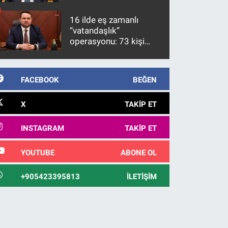
üzerinde bir kabulle
kanunlaşacağı
16 ilde eş zamanlı
görülmektedir
“vatandaşlık”
operasyonu: 73 kişi
gözaltına alındı
FACEBOOK
BEĞEN
X
TAKIP ET
INSTAGRAM
TAKIP ET
YOUTUBE
ABONE OL
+905423395813
İLETIŞIM