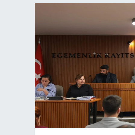
Ege'den Esintiler
İletişim
Eğitim
Eğlence
Ekonomi
Forum
Gerçeğin İzinde
Gün Başlıyor
Gün Bitiyor
Gün Ortası