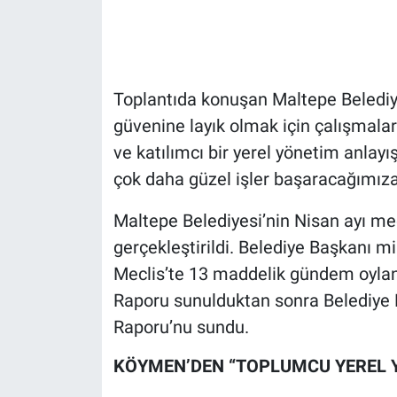
Gündem Özel
Günün görüntüsü
Toplantıda konuşan Maltepe Belediy
güvenine layık olmak için çalışmaları
Haber
ve katılımcı bir yerel yönetim anlay
çok daha güzel işler başaracağımıza
İlan
Maltepe Belediyesi’nin Nisan ayı mec
Kimdir
gerçekleştirildi. Belediye Başkanı 
Koronavirüs
Meclis’te 13 maddelik gündem oylan
Raporu sunulduktan sonra Belediye B
Kültür Sanat
Raporu’nu sundu.
Ne demişti
KÖYMEN’DEN “TOPLUMCU YEREL 