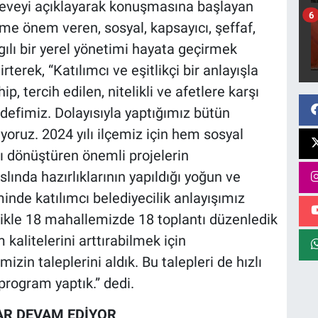
çeveyi açıklayarak konuşmasına başlayan
6
me önem veren, sosyal, kapsayıcı, şeffaf,
gılı bir yerel yönetimi hayata geçirmek
terek, “Katılımcı ve eşitlikçi bir anlayışla
ip, tercih edilen, nitelikli ve afetlere karşı
defimiz. Dolayısıyla yaptığımız bütün
yoruz. 2024 yılı ilçemiz için hem sosyal
ı dönüştüren önemli projelerin
slında hazırlıklarının yapıldığı yoğun ve
minde katılımcı belediyecilik anlayışımız
ikle 18 mahallemizde 18 toplantı düzenledik
alitelerini arttırabilmek için
zin taleplerini aldık. Bu talepleri de hızlı
program yaptık.” dedi.
R DEVAM EDİYOR