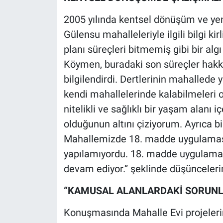
Yerel Yaşam
2005 yılında kentsel dönüşüm ve yen
Gülensu mahalleleriyle ilgili bilgi ki
Canlı Yayın
planı süreçleri bitmemiş gibi bir alg
Köymen, buradaki son süreçler hakkı
bilgilendirdi. Dertlerinin mahalled
kendi mahallelerinde kalabilmeleri 
nitelikli ve sağlıklı bir yaşam alanı 
olduğunun altını çiziyorum. Ayrıca 
Mahallemizde 18. madde uygulaması
yapılamıyordu. 18. madde uygulamasıy
devam ediyor.” şeklinde düşüncelerini
“KAMUSAL ALANLARDAKİ SORUNL
Konuşmasında Mahalle Evi projeler