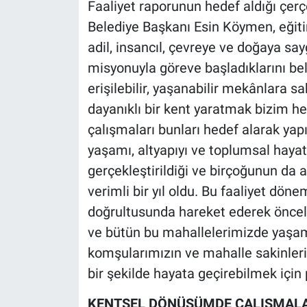
Faaliyet raporunun hedef aldığı çer
Nedir
Belediye Başkanı Esin Köymen, eğiti
Popüler
adil, insancıl, çevreye ve doğaya say
misyonuyla göreve başladıklarını belir
Programlar
erişilebilir, yaşanabilir mekânlara sah
dayanıklı bir kent yaratmak bizim he
Sağlık
çalışmaları bunları hedef alarak yapı
Spor
yaşamı, altyapıyı ve toplumsal hayat
gerçekleştirildiği ve birçoğunun da a
Teknoloji
verimli bir yıl oldu. Bu faaliyet döne
doğrultusunda hareket ederek öncel
Türkiye'nin Geleceği
ve bütün bu mahallelerimizde yaşam k
Türkiye'nin Gündemi
komşularımızın ve mahalle sakinlerimi
bir şekilde hayata geçirebilmek için 
Yerel Gündem
KENTSEL DÖNÜŞÜMDE ÇALIŞMALA