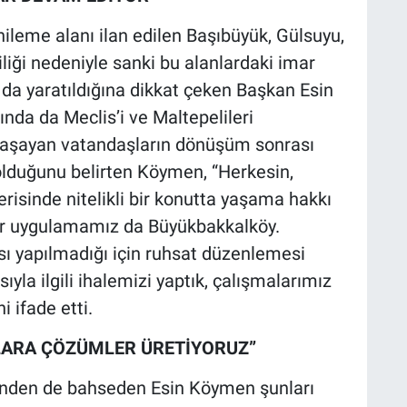
ileme alanı ilan edilen Başıbüyük, Gülsuyu,
rliliği nedeniyle sanki bu alanlardaki imar
ı da yaratıldığına dikkat çeken Başkan Esin
nda da Meclis’i ve Maltepelileri
e yaşayan vatandaşların dönüşüm sonrası
olduğunu belirten Köymen, “Herkesin,
içerisinde nitelikli bir konutta yaşama hakkı
bir uygulamamız da Büyükbakkalköy.
 yapılmadığı için ruhsat düzenlemesi
la ilgili ihalemizi yaptık, çalışmalarımız
 ifade etti.
ARA ÇÖZÜMLER ÜRETİYORUZ”
inden de bahseden Esin Köymen şunları