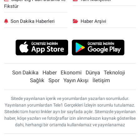
Fikstür
Dursun Çiçek, "Mansur Yavaş istemediği için '2.
bir aday çıkmayacak' diye söz verilmiş" iddiasını
Son Dakika Haberleri
Haber Arşivi
ortaya attı.
Son Dakika
Haber
Ekonomi
Dünya
Teknoloji
Sağlık
Spor
Yayın Akışı
İletişim
Sitede yayınlanan içerik ve yorumlardan yazarları sorumludur.
Yayınlanan yorumlardan Tele1 Gerçekleri İzleyin sorumlu tutulamaz.
Sitedeki tüm harici linkler ayrı bir sayfada açılır. Sitemizde yayınlanan
haber, köşe yazıları ve fotoğraflar izin alınmaksızın kaynak gösterilse
dahi, herhangi bir ortamda kullanılamaz ve yayınlanamaz