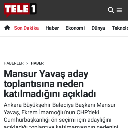
Anında Manşet
Son Dakika
Nöbetçi Eczaneler
Son Dakika
Haber
Ekonomi
Dünya
Teknolo
Başka Sohbetler
Haber
Hava Durumu
Belgesel
Ekonomi
Namaz Vakitleri
HABERLER
HABER
Bilim turu
Dünya
Trafik Durumu
Mansur Yavaş aday
Bilim ve Teknoloji Evreni
Teknoloji
Süper Lig Puan Durumu ve Fikstür
toplantısına neden
katılmadığını açıkladı
Doğa Konuşuyor
Sağlık
Tüm Manşetler
Ankara Büyükşehir Belediye Başkanı Mansur
Dünya
Spor
Son Dakika Haberleri
Yavaş, Ekrem İmamoğlu'nun CHP'deki
Cumhurbaşkanlığı ön seçimi için adaylığını
Ege Saati
Yayın Akışı
Haber Arşivi
açıkladığı toplantıya katılmamasının nedenini