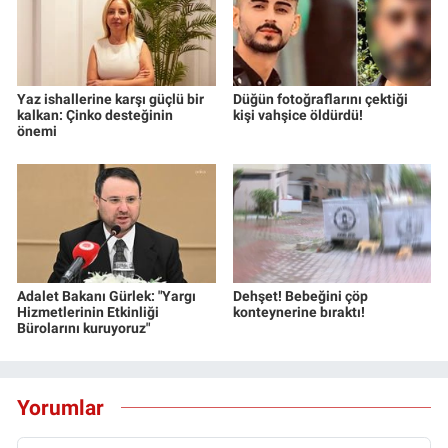
Yaz ishallerine karşı güçlü bir
Düğün fotoğraflarını çektiği
kalkan: Çinko desteğinin
kişi vahşice öldürdü!
önemi
Adalet Bakanı Gürlek: "Yargı
Dehşet! Bebeğini çöp
Hizmetlerinin Etkinliği
konteynerine bıraktı!
Bürolarını kuruyoruz"
Yorumlar