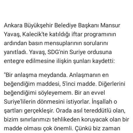
Gündem Özel
Ankara Büyükşehir Belediye Başkanı Mansur
Günün görüntüsü
Yavaş, Kalecik'te katıldığı iftar programının
ardından basın mensuplarının sorularını
Haber
yanıtladı. Yavaş, SDG'nin Suriye ordusuna
İlan
entegre edilmesine ilişkin şunları kaydetti:
"Bir anlaşma meydanda. Anlaşmanın en
Kimdir
beğendiğim maddesi, 5'inci madde. Diğerlerini
Koronavirüs
beğendiğimi söyleyemem. Bir an evvel
Suriye'lilerin dönmesini istiyorlar. İnşallah o
Kültür Sanat
şartları gerçekleşir. Orada asıl tereddütlü olan,
bizim sınırlarımızı tehlikeden koruyacak olan bir
Ne demişti
madde olması çok önemli. Çünkü biz zaman