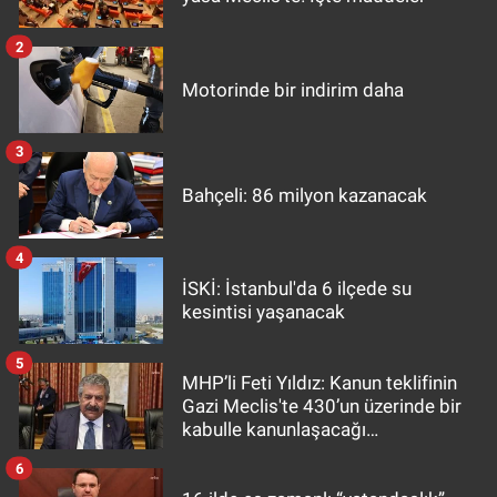
2
Motorinde bir indirim daha
3
Bahçeli: 86 milyon kazanacak
4
İSKİ: İstanbul'da 6 ilçede su
kesintisi yaşanacak
5
MHP’li Feti Yıldız: Kanun teklifinin
Gazi Meclis'te 430’un üzerinde bir
kabulle kanunlaşacağı
görülmektedir
6