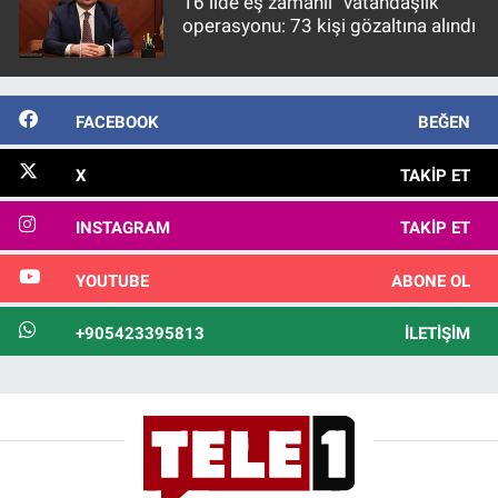
16 ilde eş zamanlı “vatandaşlık”
operasyonu: 73 kişi gözaltına alındı
FACEBOOK
BEĞEN
X
TAKIP ET
INSTAGRAM
TAKIP ET
YOUTUBE
ABONE OL
+905423395813
İLETIŞIM