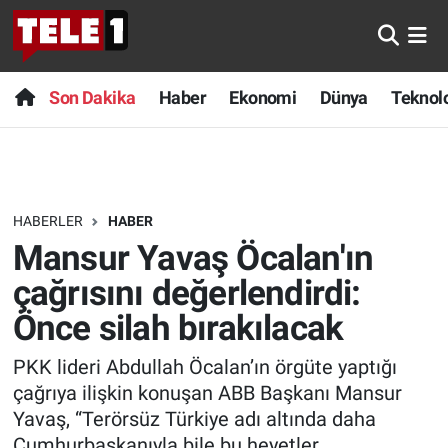
Anında Manşet
Son Dakika
Nöbetçi Eczaneler
Son Dakika
Haber
Ekonomi
Dünya
Teknolo
Başka Sohbetler
Haber
Hava Durumu
Belgesel
Ekonomi
Namaz Vakitleri
HABERLER
HABER
Bilim turu
Dünya
Trafik Durumu
Mansur Yavaş Öcalan'ın
Bilim ve Teknoloji Evreni
Teknoloji
Süper Lig Puan Durumu ve Fikstür
çağrısını değerlendirdi:
Önce silah bırakılacak
Doğa Konuşuyor
Sağlık
Tüm Manşetler
PKK lideri Abdullah Öcalan’ın örgüte yaptığı
Dünya
Spor
Son Dakika Haberleri
çağrıya ilişkin konuşan ABB Başkanı Mansur
Yavaş, “Terörsüz Türkiye adı altında daha
Ege Saati
Yayın Akışı
Haber Arşivi
Cumhurbaşkanıyla bile bu heyetler