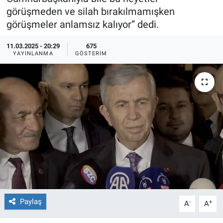
görüşmeden ve silah bırakılmamışken
Ege'den Esintiler
İletişim
görüşmeler anlamsız kalıyor” dedi.
Eğitim
11.03.2025 - 20:29
675
YAYINLANMA
GÖSTERIM
Eğlence
Ekonomi
Forum
Gerçeğin İzinde
Gün Başlıyor
Gün Bitiyor
Paylaş
-
+
A
A
Gün Ortası