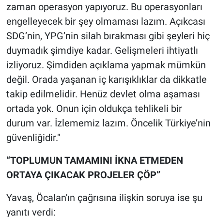
Nedir
zaman operasyon yapıyoruz. Bu operasyonları
engelleyecek bir şey olmaması lazım. Açıkcası
Popüler
SDG’nin, YPG’nin silah bırakması gibi şeyleri hiç
duymadık şimdiye kadar. Gelişmeleri ihtiyatlı
Programlar
izliyoruz. Şimdiden açıklama yapmak mümkün
Sağlık
değil. Orada yaşanan iç karışıklıklar da dikkatle
takip edilmelidir. Henüz devlet olma aşaması
Spor
ortada yok. Onun için oldukça tehlikeli bir
durum var. İzlememiz lazım. Öncelik Türkiye’nin
Teknoloji
güvenliğidir."
Türkiye'nin Geleceği
“TOPLUMUN TAMAMINI İKNA ETMEDEN
ORTAYA ÇIKACAK PROJELER ÇÖP”
Türkiye'nin Gündemi
Yavaş, Öcalan'ın çağrısına ilişkin soruya ise şu
Yerel Gündem
yanıtı verdi: