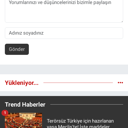
Gönder
Yükleniyor...
Trend Haberler
1
Terörsüz Türkiye için hazırlanan
yasa Meclis'te! İşte maddeler