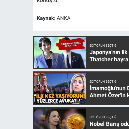
Yerel Yaşam
Kaynak:
ANKA
Canlı Yayın
EDITÖRÜN SEÇTIĞI
Japonya'nın ilk
Thatcher hayra
EDITÖRÜN SEÇTIĞI
İmamoğlu'nun D
Ahmet Özer'in k
EDITÖRÜN SEÇTIĞI
Nobel Barış öd