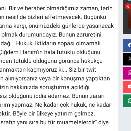
6
nı. Bir ve beraber olmadığımız zaman, tarih
en nesil de bizleri affetmeyecek. Bugünkü
klarına karşı, önümüzdeki günlerde yaşanacak
r olmak durumundayız. Bunun zaruretini
dağ... Hukuk, iktidarın sopası olmamalı.
 Çiğdem Hanım'ın hala tutuklu olduğunu
zünden tutuklu olduğunu görünce hukukçu
nmaktan kaçmıyoruz ki... Siz bir twit
en alınıyorsanız veya bir konuşma yaptıktan
zin hakkınızda soruşturma açıldığı
sız olduğunu iddia edemez. Bunun zararı
tırım yapmaz. Ne kadar çok hukuk, ne kadar
ir. Böyle bir ülkeye yatırım gelmez,
 israfın yanı sıra bu tür muamelelerdir" diye