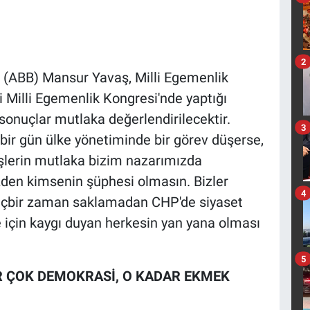
2
 (ABB) Mansur Yavaş, Milli Egemenlik
 Milli Egemenlik Kongresi'nde yaptığı
onuçlar mutlaka değerlendirilecektir.
3
 bir gün ülke yönetiminde bir görev düşerse,
üşlerin mutlaka bizim nazarımızda
den kimsenin şüphesi olmasın. Bizler
4
 hiçbir zaman saklamadan CHP'de siyaset
e için kaygı duyan herkesin yan yana olması
5
R ÇOK DEMOKRASİ, O KADAR EKMEK