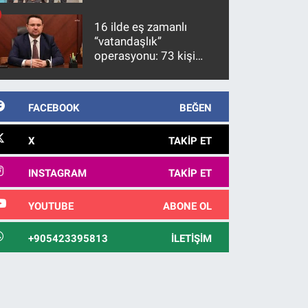
firari FETÖ hükümlüsü
10 yıl sonra yakalandı
16 ilde eş zamanlı
“vatandaşlık”
operasyonu: 73 kişi
gözaltına alındı
FACEBOOK
BEĞEN
X
TAKIP ET
INSTAGRAM
TAKIP ET
YOUTUBE
ABONE OL
+905423395813
İLETIŞIM