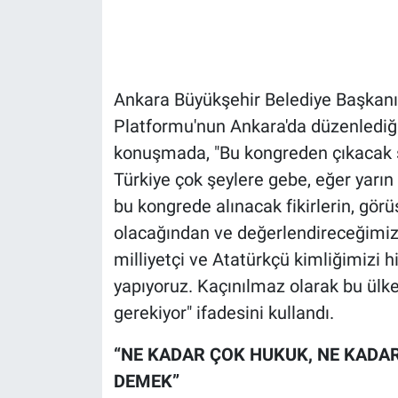
Gündem Özel
Günün görüntüsü
Ankara Büyükşehir Belediye Başkanı
Platformu'nun Ankara'da düzenlediği
Haber
konuşmada, "Bu kongreden çıkacak s
Türkiye çok şeylere gebe, eğer yarın
İlan
bu kongrede alınacak fikirlerin, gör
Kimdir
olacağından ve değerlendireceğimiz
milliyetçi ve Atatürkçü kimliğimizi
Koronavirüs
yapıyoruz. Kaçınılmaz olarak bu ülk
gerekiyor" ifadesini kullandı.
Kültür Sanat
“NE KADAR ÇOK HUKUK, NE KADA
Ne demişti
DEMEK”