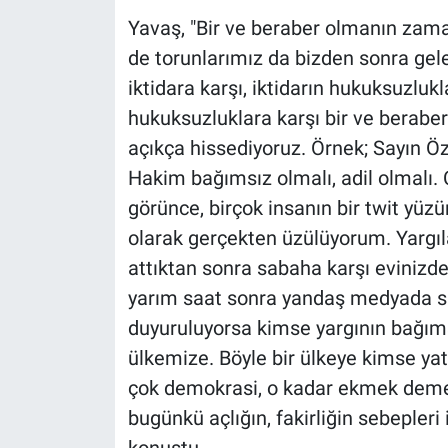
Nedir
Yavaş, "Bir ve beraber olmanın zama
de torunlarımız da bizden sonra gel
Popüler
iktidara karşı, iktidarın hukuksuzlu
Programlar
hukuksuzluklara karşı bir ve berabe
açıkça hissediyoruz. Örnek; Sayın Öz
Sağlık
Hakim bağımsız olmalı, adil olmalı.
görünce, birçok insanın bir twit yü
Spor
olarak gerçekten üzülüyorum. Yargıla
Teknoloji
attıktan sonra sabaha karşı evinizd
yarım saat sonra yandaş medyada si
Türkiye'nin Geleceği
duyuruluyorsa kimse yargının bağım
ülkemize. Böyle bir ülkeye kimse ya
Türkiye'nin Gündemi
çok demokrasi, o kadar ekmek demekt
Yerel Gündem
bugünkü açlığın, fakirliğin sebepleri
konuştu.