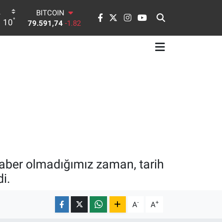
BITCOIN
°
10
79.591,74
-1.82
DOLAR
45,43620
0.02
EURO
53,38690
0.19
STERLİN
61,60380
0.18
G.ALTIN
6862,09000
0.19
BİST100
14.598,00
0
aber olmadığımız zaman, tarih
i.
-
+
A
A