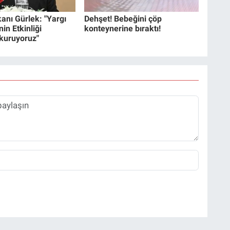
anı Gürlek: "Yargı
Dehşet! Bebeğini çöp
in Etkinliği
konteynerine bıraktı!
 kuruyoruz"