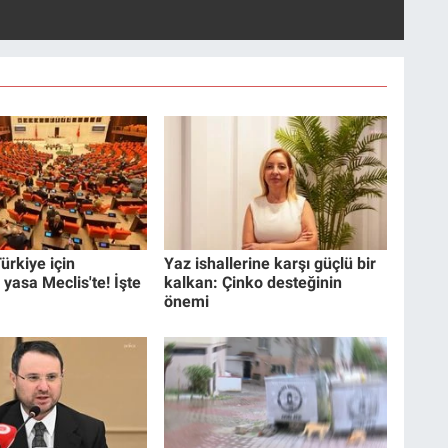
ürkiye için
Yaz ishallerine karşı güçlü bir
 yasa Meclis'te! İşte
kalkan: Çinko desteğinin
önemi