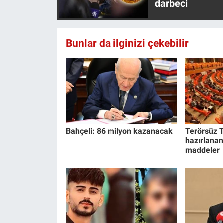
darbeci
Bunlar da ilginizi çekebilir
Bahçeli: 86 milyon kazanacak
Terörsüz T
hazırlanan
maddeler