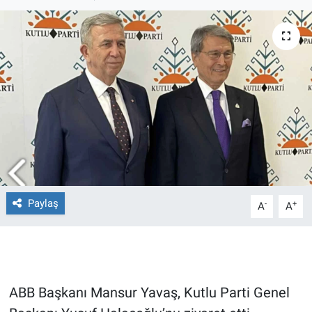
Ege'den Esintiler
İletişim
Eğitim
Eğlence
Ekonomi
Forum
Gerçeğin İzinde
Paylaş
-
+
A
A
Gün Başlıyor
Gün Bitiyor
ABB Başkanı Mansur Yavaş, Kutlu Parti Genel
Gün Ortası