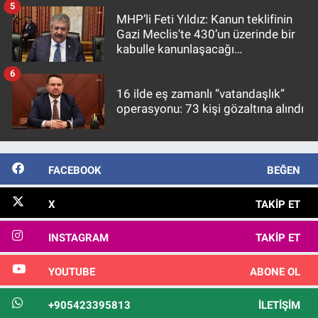
5
MHP’li Feti Yıldız: Kanun teklifinin
Gazi Meclis'te 430’un üzerinde bir
kabulle kanunlaşacağı
görülmektedir
6
16 ilde eş zamanlı “vatandaşlık”
operasyonu: 73 kişi gözaltına alındı
FACEBOOK
BEĞEN
X
TAKIP ET
INSTAGRAM
TAKIP ET
YOUTUBE
ABONE OL
+905423395813
İLETIŞIM