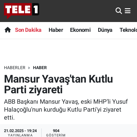
Anında Manşet
Son Dakika
Nöbetçi Eczaneler
Son Dakika
Haber
Ekonomi
Dünya
Teknolo
Başka Sohbetler
Haber
Hava Durumu
Belgesel
Ekonomi
Namaz Vakitleri
HABERLER
HABER
Bilim turu
Dünya
Trafik Durumu
Mansur Yavaş'tan Kutlu
Bilim ve Teknoloji Evreni
Teknoloji
Süper Lig Puan Durumu ve Fikstür
Parti ziyareti
ABB Başkanı Mansur Yavaş, eski MHP'li Yusuf
Doğa Konuşuyor
Sağlık
Tüm Manşetler
Halaçoğlu'nun kurduğu Kutlu Parti'yi ziyaret
Dünya
Spor
Son Dakika Haberleri
etti.
21.02.2025 - 19:24
904
Ege Saati
Yayın Akışı
Haber Arşivi
YAYINLANMA
GÖSTERIM