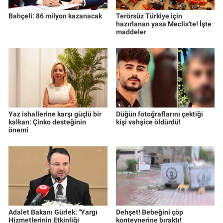
Yerel Yaşam
Bahçeli: 86 milyon kazanacak
Terörsüz Türkiye için
hazırlanan yasa Meclis'te! İşte
maddeler
Canlı Yayın
Yaz ishallerine karşı güçlü bir
Düğün fotoğraflarını çektiği
kalkan: Çinko desteğinin
kişi vahşice öldürdü!
önemi
Adalet Bakanı Gürlek: "Yargı
Dehşet! Bebeğini çöp
Hizmetlerinin Etkinliği
konteynerine bıraktı!