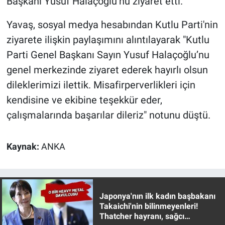
Başkanı Yusuf Halaçoğlu’nu ziyaret etti.
Gündem Özel
Yavaş, sosyal medya hesabından Kutlu Parti'nin
ziyarete ilişkin paylaşımını alıntılayarak "Kutlu
Günün görüntüsü
Parti Genel Başkanı Sayın Yusuf Halaçoğlu’nu
genel merkezinde ziyaret ederek hayırlı olsun
Haber
dileklerimizi ilettik. Misafirperverlikleri için
kendisine ve ekibine teşekkür eder,
İlan
çalışmalarında başarılar dileriz" notunu düştü.
Kimdir
Kaynak:
ANKA
Koronavirüs
Kültür Sanat
Japonya'nın ilk kadın başbakanı
Ne demişti
Takaichi'nin bilinmeyenleri!
Thatcher hayranı, sağcı