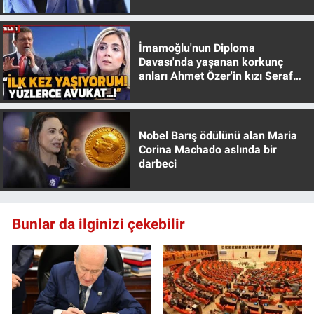
muhafazakar
Nedir
Popüler
İmamoğlu'nun Diploma
Davası'nda yaşanan korkunç
anları Ahmet Özer'in kızı Seraf
Programlar
Özer anlattı!
Sağlık
Nobel Barış ödülünü alan Maria
Spor
Corina Machado aslında bir
darbeci
Teknoloji
Türkiye'nin Geleceği
Bunlar da ilginizi çekebilir
Türkiye'nin Gündemi
Yerel Gündem