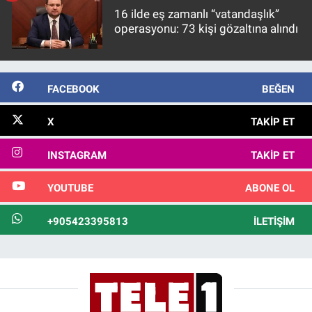
16 ilde eş zamanlı “vatandaşlık”
operasyonu: 73 kişi gözaltına alındı
FACEBOOK
BEĞEN
X
TAKIP ET
INSTAGRAM
TAKIP ET
YOUTUBE
ABONE OL
+905423395813
İLETIŞIM