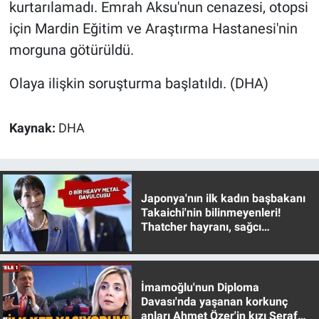
Nedir
kurtarılamadı. Emrah Aksu'nun cenazesi, otopsi
için Mardin Eğitim ve Araştırma Hastanesi'nin
Popüler
morguna götürüldü.
Programlar
Olaya ilişkin soruşturma başlatıldı. (DHA)
Sağlık
Kaynak:
DHA
Spor
Teknoloji
Japonya'nın ilk kadın başbakanı
Takaichi'nin bilinmeyenleri!
Türkiye'nin Geleceği
Thatcher hayranı, sağcı
muhafazakar
Türkiye'nin Gündemi
İmamoğlu'nun Diploma
Yerel Gündem
Davası'nda yaşanan korkunç
anları Ahmet Özer'in kızı Seraf