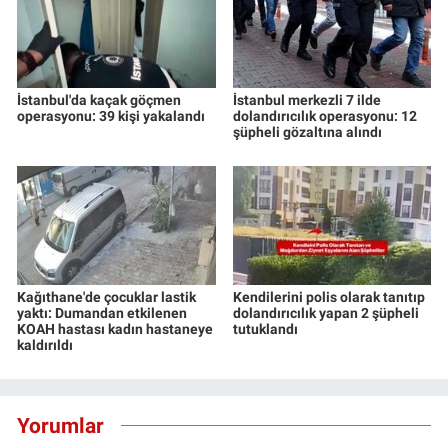
İstanbul'da kaçak göçmen
İstanbul merkezli 7 ilde
operasyonu: 39 kişi yakalandı
dolandırıcılık operasyonu: 12
şüpheli gözaltına alındı
Kağıthane'de çocuklar lastik
Kendilerini polis olarak tanıtıp
yaktı: Dumandan etkilenen
dolandırıcılık yapan 2 şüpheli
KOAH hastası kadın hastaneye
tutuklandı
kaldırıldı
Yorumlar