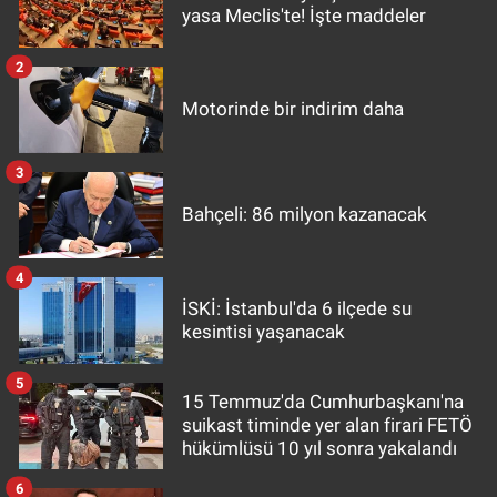
yasa Meclis'te! İşte maddeler
2
Motorinde bir indirim daha
3
Bahçeli: 86 milyon kazanacak
4
İSKİ: İstanbul'da 6 ilçede su
kesintisi yaşanacak
5
15 Temmuz'da Cumhurbaşkanı'na
suikast timinde yer alan firari FETÖ
hükümlüsü 10 yıl sonra yakalandı
6