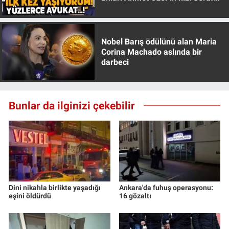
Özer anlattı!
Yerel Yaşam
Canlı Yayın
Nobel Barış ödülünü alan Maria
Corina Machado aslında bir
darbeci
Bunlar da ilginizi çekebilir
Dini nikahla birlikte yaşadığı
Ankara'da fuhuş operasyonu:
eşini öldürdü
16 gözaltı