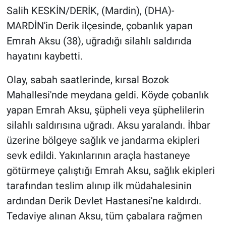
Salih KESKİN/DERİK, (Mardin), (DHA)-
Gündem Özel
MARDİN'in Derik ilçesinde, çobanlık yapan
Emrah Aksu (38), uğradığı silahlı saldırıda
Günün görüntüsü
hayatını kaybetti.
Haber
Olay, sabah saatlerinde, kırsal Bozok
Mahallesi'nde meydana geldi. Köyde çobanlık
İlan
yapan Emrah Aksu, şüpheli veya şüphelilerin
silahlı saldırısına uğradı. Aksu yaralandı. İhbar
Kimdir
üzerine bölgeye sağlık ve jandarma ekipleri
Koronavirüs
sevk edildi. Yakınlarının araçla hastaneye
götürmeye çalıştığı Emrah Aksu, sağlık ekipleri
Kültür Sanat
tarafından teslim alınıp ilk müdahalesinin
ardından Derik Devlet Hastanesi'ne kaldırdı.
Ne demişti
Tedaviye alınan Aksu, tüm çabalara rağmen