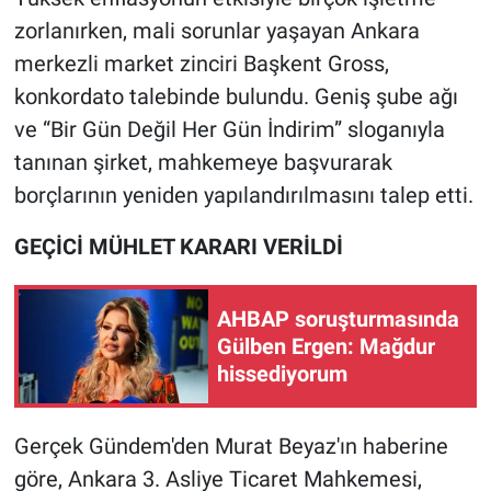
zorlanırken, mali sorunlar yaşayan Ankara
Gündem Özel
merkezli market zinciri Başkent Gross,
konkordato talebinde bulundu. Geniş şube ağı
Günün görüntüsü
ve “Bir Gün Değil Her Gün İndirim” sloganıyla
tanınan şirket, mahkemeye başvurarak
Haber
borçlarının yeniden yapılandırılmasını talep etti.
İlan
GEÇİCİ MÜHLET KARARI VERİLDİ
Kimdir
AHBAP soruşturmasında
Koronavirüs
Gülben Ergen: Mağdur
hissediyorum
Kültür Sanat
Ne demişti
Gerçek Gündem'den Murat Beyaz'ın haberine
göre, Ankara 3. Asliye Ticaret Mahkemesi,