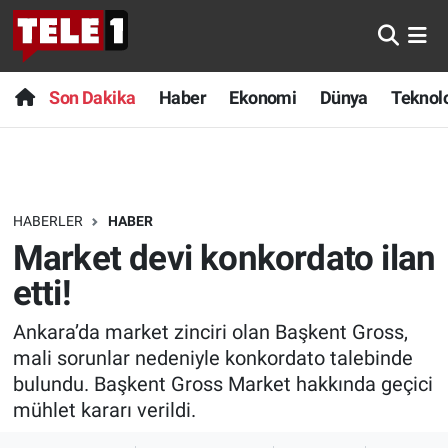
Anında Manşet
Son Dakika
Nöbetçi Eczaneler
Son Dakika
Haber
Ekonomi
Dünya
Teknolo
Başka Sohbetler
Haber
Hava Durumu
Belgesel
Ekonomi
Namaz Vakitleri
HABERLER
HABER
Bilim turu
Dünya
Trafik Durumu
Market devi konkordato ilan
Bilim ve Teknoloji Evreni
Teknoloji
Süper Lig Puan Durumu ve Fikstür
etti!
Ankara’da market zinciri olan Başkent Gross,
Doğa Konuşuyor
Sağlık
Tüm Manşetler
mali sorunlar nedeniyle konkordato talebinde
Dünya
Spor
Son Dakika Haberleri
bulundu. Başkent Gross Market hakkında geçici
mühlet kararı verildi.
Ege Saati
Yayın Akışı
Haber Arşivi