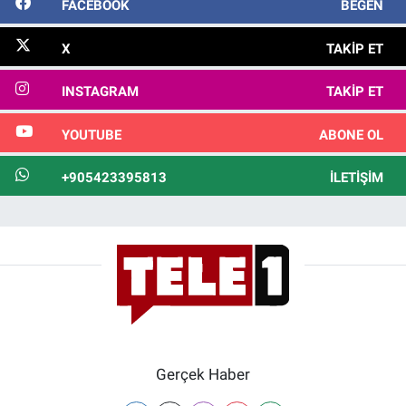
FACEBOOK
BEĞEN
X
TAKIP ET
INSTAGRAM
TAKIP ET
YOUTUBE
ABONE OL
+905423395813
İLETIŞIM
Gerçek Haber