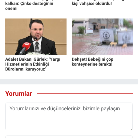
kalkan: Çinko desteğinin
kişi vahşice öldürdü!
önemi
Adalet Bakanı Gürlek: "Yargı
Dehşet! Bebeğini çöp
Hizmetlerinin Etkinliği
konteynerine bıraktı!
Bürolarını kuruyoruz"
Yorumlar