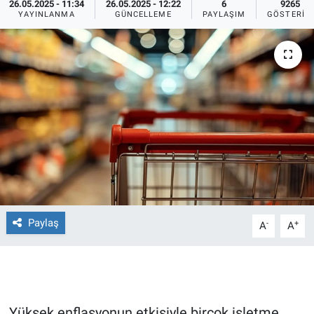
26.05.2025 - 11:34
26.05.2025 - 12:22
6
9265
YAYINLANMA
GÜNCELLEME
PAYLAŞIM
GÖSTERIM
Ege'den Esintiler
İletişim
Eğitim
Eğlence
Ekonomi
Forum
Gerçeğin İzinde
Paylaş
-
+
A
A
Gün Başlıyor
Gün Bitiyor
Gün Ortası
Yüksek enflasyonun etkisiyle birçok işletme