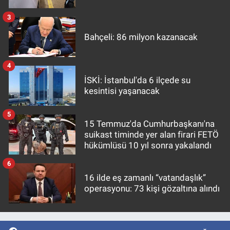
3
Bahçeli: 86 milyon kazanacak
4
İSKİ: İstanbul'da 6 ilçede su
kesintisi yaşanacak
5
15 Temmuz'da Cumhurbaşkanı'na
suikast timinde yer alan firari FETÖ
hükümlüsü 10 yıl sonra yakalandı
6
16 ilde eş zamanlı “vatandaşlık”
operasyonu: 73 kişi gözaltına alındı