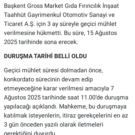
Nedir
Başkent Gross Market Gıda Fırıncılık İnşaat
Taahhüt Gayrimenkul Otomotiv Sanayi ve
Popüler
Ticaret A.Ş. için 3 ay süreyle geçici mühlet
verilmesine hükmetti. Bu süre, 15 Ağustos
Programlar
2025 tarihinde sona erecek.
Sağlık
DURUŞMA TARİHİ BELLİ OLDU
Spor
Geçici mühlet süresi dolmadan önce,
konkordato sürecinin devam edip
Teknoloji
etmeyeceğine karar verilmesi amacıyla 7
Türkiye'nin Geleceği
Ağustos 2025 tarihinde saat 11.00’de duruşma
yapılacağı açıklandı. Mahkeme, bu duruşmaya
Türkiye'nin Gündemi
katılmak isteyenlerin, itiraz gerekçelerini en az
3 gün önceden yazılı olarak iletmeleri
Yerel Gündem
gerektiğini duyurdu.