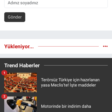
Gönder
Yükleniyor...
Trend Haberler
1
Terörsüz Türkiye için hazırlanan
yasa Meclis'te! İşte maddeler
2
Motorinde bir indirim daha