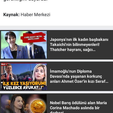
Yerel Yaşam
Kaynak:
Haber Merkezi
Canlı Yayın
Japonya'nın ilk kadın başbakanı
Takaichi'nin bilinmeyenleri!
Thatcher hayranı, sağcı
muhafazakar
İmamoğlu'nun Diploma
Davası'nda yaşanan korkunç
anları Ahmet Özer'in kızı Seraf
Özer anlattı!
Nobel Barış ödülünü alan Maria
Corina Machado aslında bir
darbeci