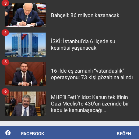
3
Bahçeli: 86 milyon kazanacak
4
İSKİ: İstanbul'da 6 ilçede su
kesintisi yaşanacak
5
16 ilde eş zamanlı “vatandaşlık”
operasyonu: 73 kişi gözaltına alındı
6
MHP’li Feti Yıldız: Kanun teklifinin
Gazi Meclis'te 430’un üzerinde bir
kabulle kanunlaşacağı
görülmektedir
FACEBOOK
BEĞEN