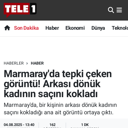
Anında Manşet
Son Dakika
Nöbetçi Eczaneler
Son Dakika
Haber
Ekonomi
Dünya
Teknolo
Başka Sohbetler
Haber
Hava Durumu
Belgesel
Ekonomi
Namaz Vakitleri
HABERLER
HABER
Bilim turu
Dünya
Trafik Durumu
Marmaray'da tepki çeken
Bilim ve Teknoloji Evreni
Teknoloji
Süper Lig Puan Durumu ve Fikstür
görüntü! Arkası dönük
kadının saçını kokladı
Doğa Konuşuyor
Sağlık
Tüm Manşetler
Marmaray'da, bir kişinin arkası dönük kadının
Dünya
Spor
Son Dakika Haberleri
saçını kokladığı ana ait görüntü ortaya çıktı.
Ege Saati
Yayın Akışı
Haber Arşivi
04.08.2025 - 13:40
162
1 DK