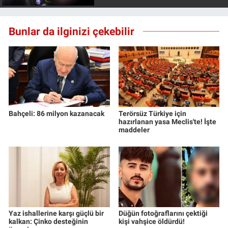
Yerel Yaşam
Bunlar da ilginizi çekebilir
Canlı Yayın
Bahçeli: 86 milyon kazanacak
Terörsüz Türkiye için
hazırlanan yasa Meclis'te! İşte
maddeler
Yaz ishallerine karşı güçlü bir
Düğün fotoğraflarını çektiği
kalkan: Çinko desteğinin
kişi vahşice öldürdü!