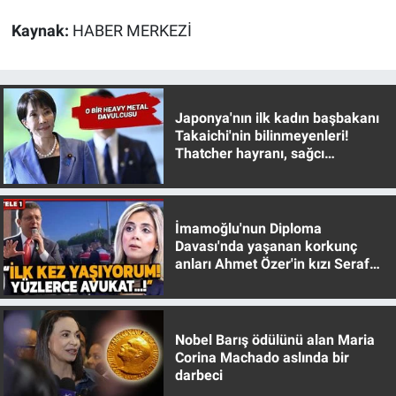
Nedir
Kaynak:
HABER MERKEZİ
Popüler
Programlar
Japonya'nın ilk kadın başbakanı
Takaichi'nin bilinmeyenleri!
Sağlık
Thatcher hayranı, sağcı
muhafazakar
Spor
İmamoğlu'nun Diploma
Teknoloji
Davası'nda yaşanan korkunç
anları Ahmet Özer'in kızı Seraf
Türkiye'nin Geleceği
Özer anlattı!
Türkiye'nin Gündemi
Nobel Barış ödülünü alan Maria
Corina Machado aslında bir
Yerel Gündem
darbeci