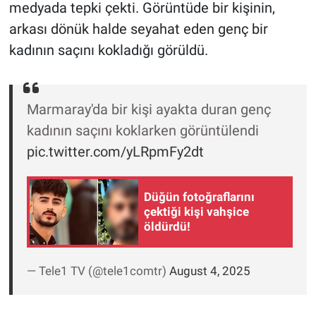
medyada tepki çekti. Görüntüde bir kişinin,
arkası dönük halde seyahat eden genç bir
Gündem Özel
kadının saçını kokladığı görüldü.
Günün görüntüsü
Haber
Marmaray'da bir kişi ayakta duran genç
kadının saçını koklarken görüntülendi
İlan
pic.twitter.com/yLRpmFy2dt
Kimdir
Düğün fotoğraflarını
çektiği kişi vahşice
Koronavirüs
öldürdü!
Kültür Sanat
— Tele1 TV (@tele1comtr)
August 4, 2025
Ne demişti