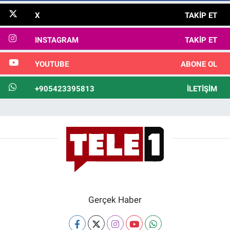
X
TAKIP ET
INSTAGRAM
TAKIP ET
YOUTUBE
ABONE OL
+905423395813
İLETIŞIM
Gerçek Haber