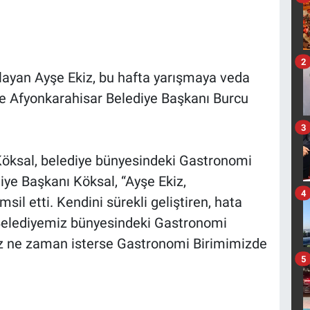
2
playan Ayşe Ekiz, bu hafta yarışmaya veda
z'e Afyonkarahisar Belediye Başkanı Burcu
3
Köksal, belediye bünyesindeki Gastronomi
diye Başkanı Köksal, “Ayşe Ekiz,
4
sil etti. Kendini sürekli geliştiren, hata
Belediyemiz bünyesindeki Gastronomi
iz ne zaman isterse Gastronomi Birimimizde
5