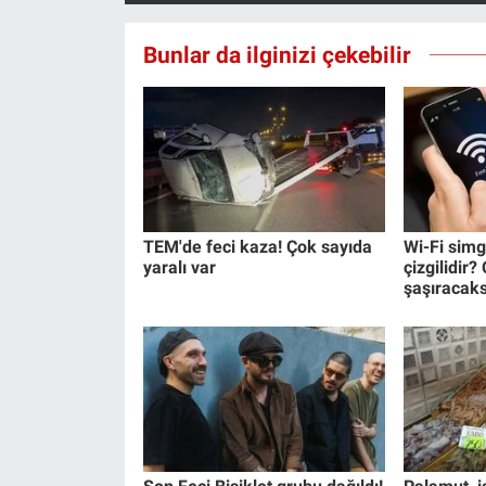
Yerel Yaşam
Bunlar da ilginizi çekebilir
Canlı Yayın
TEM'de feci kaza! Çok sayıda
Wi-Fi simg
yaralı var
çizgilidir
şaşıracaks