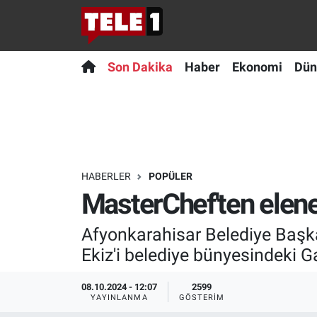
Anında Manşet
Son Dakika
Nöbetçi Eczaneler
Son Dakika
Haber
Ekonomi
Dün
Başka Sohbetler
Haber
Hava Durumu
Belgesel
Ekonomi
Namaz Vakitleri
Bilim turu
Dünya
Trafik Durumu
HABERLER
POPÜLER
MasterChef'ten elene
Bilim ve Teknoloji Evreni
Teknoloji
Süper Lig Puan Durumu ve Fikstür
Afyonkarahisar Belediye Başk
Doğa Konuşuyor
Sağlık
Tüm Manşetler
Ekiz'i belediye bünyesindeki G
Dünya
Spor
Son Dakika Haberleri
08.10.2024 - 12:07
2599
YAYINLANMA
GÖSTERIM
Ege Saati
Yayın Akışı
Haber Arşivi