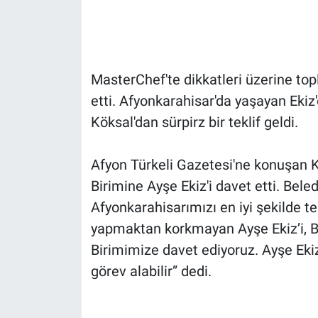
Gündem Özel
Günün görüntüsü
MasterChef'te dikkatleri üzerine to
etti. Afyonkarahisar'da yaşayan Eki
Haber
Köksal'dan sürpirz bir teklif geldi.
İlan
Afyon Türkeli Gazetesi'ne konuşan 
Kimdir
Birimine Ayşe Ekiz'i davet etti. Bele
Afyonkarahisarımızı en iyi şekilde tem
Koronavirüs
yapmaktan korkmayan Ayşe Ekiz’i, 
Birimimize davet ediyoruz. Ayşe Ek
Kültür Sanat
görev alabilir” dedi.
Ne demişti