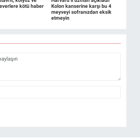
tavrit, kolyoz ve
Harvard’lı uzman açıkladı!
everlere kötü haber
Kolon kanserine karşı bu 4
meyveyi sofranızdan eksik
etmeyin