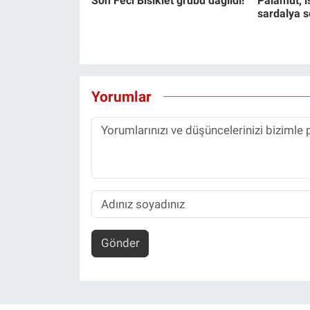
Son Feci Bisiklet grubu dağıldı!
Palamut, is
sardalya s
Yorumlar
Gönder