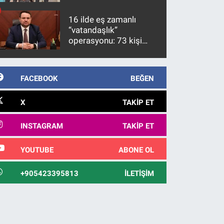
firari FETÖ hükümlüsü
10 yıl sonra yakalandı
16 ilde eş zamanlı
“vatandaşlık”
operasyonu: 73 kişi
gözaltına alındı
FACEBOOK
BEĞEN
X
TAKIP ET
INSTAGRAM
TAKIP ET
YOUTUBE
ABONE OL
+905423395813
İLETIŞIM