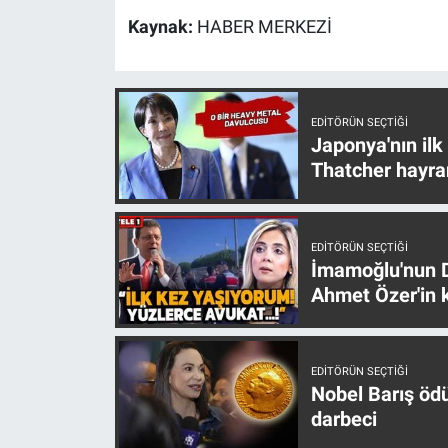
Nedir
Kaynak:
HABER MERKEZİ
Popüler
Programlar
EDITÖRÜN SEÇTIĞI
Japonya'nın ilk
Sağlık
Thatcher hayra
Spor
EDITÖRÜN SEÇTIĞI
Teknoloji
İmamoğlu'nun D
Ahmet Özer'in k
Türkiye'nin Geleceği
Türkiye'nin Gündemi
EDITÖRÜN SEÇTIĞI
Nobel Barış öd
Yerel Gündem
darbeci