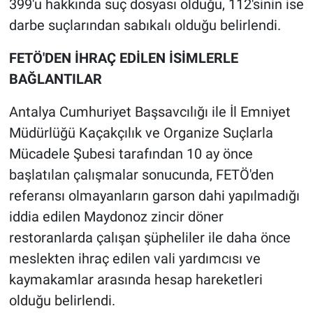
399'u hakkında suç dosyası olduğu, 112'sinin ise
Nedir
darbe suçlarından sabıkalı olduğu belirlendi.
Popüler
FETÖ'DEN İHRAÇ EDİLEN İSİMLERLE
Programlar
BAĞLANTILAR
Antalya Cumhuriyet Başsavcılığı ile İl Emniyet
Sağlık
Müdürlüğü Kaçakçılık ve Organize Suçlarla
Spor
Mücadele Şubesi tarafından 10 ay önce
başlatılan çalışmalar sonucunda, FETÖ'den
Teknoloji
referansı olmayanların garson dahi yapılmadığı
iddia edilen Maydonoz zincir döner
Türkiye'nin Geleceği
restoranlarda çalışan şüpheliler ile daha önce
Türkiye'nin Gündemi
meslekten ihraç edilen vali yardımcısı ve
kaymakamlar arasında hesap hareketleri
Yerel Gündem
olduğu belirlendi.