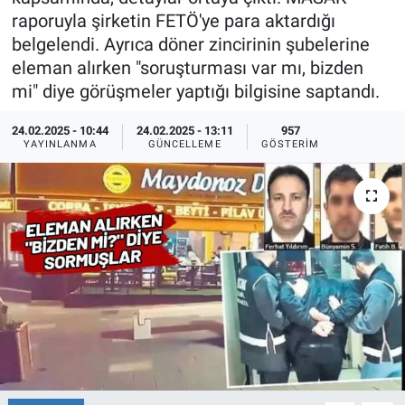
raporuyla şirketin FETÖ'ye para aktardığı
Ege'den Esintiler
İletişim
belgelendi. Ayrıca döner zincirinin şubelerine
eleman alırken "soruşturması var mı, bizden
Eğitim
mi" diye görüşmeler yaptığı bilgisine saptandı.
Eğlence
24.02.2025 - 10:44
24.02.2025 - 13:11
957
YAYINLANMA
GÜNCELLEME
GÖSTERIM
Ekonomi
Forum
Gerçeğin İzinde
Gün Başlıyor
Gün Bitiyor
Gün Ortası