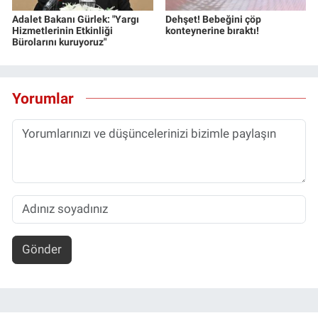
Adalet Bakanı Gürlek: "Yargı
Dehşet! Bebeğini çöp
Hizmetlerinin Etkinliği
konteynerine bıraktı!
Bürolarını kuruyoruz"
Yorumlar
Gönder