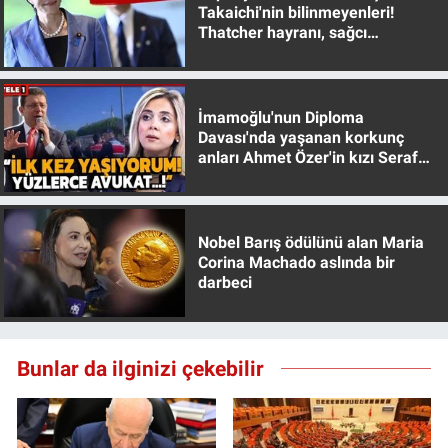
Takaichi'nin bilinmeyenleri!
Thatcher hayranı, sağcı
muhafazakar
İmamoğlu'nun Diploma
Davası'nda yaşanan korkunç
anları Ahmet Özer'in kızı Seraf
Özer anlattı!
Nobel Barış ödülünü alan Maria
Corina Machado aslında bir
darbeci
Bunlar da ilginizi çekebilir