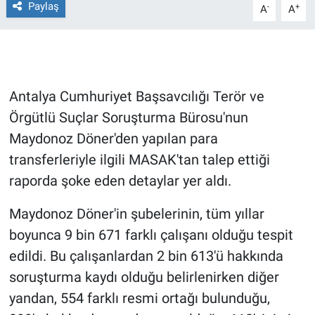
Paylaş
-
+
A
A
Gündem Özel
Günün görüntüsü
Antalya Cumhuriyet Başsavcılığı Terör ve
Haber
Örgütlü Suçlar Soruşturma Bürosu'nun
Maydonoz Döner'den yapılan para
İlan
transferleriyle ilgili MASAK'tan talep ettiği
Kimdir
raporda şoke eden detaylar yer aldı.
Koronavirüs
Maydonoz Döner'in şubelerinin, tüm yıllar
boyunca 9 bin 671 farklı çalışanı olduğu tespit
Kültür Sanat
edildi. Bu çalışanlardan 2 bin 613'ü hakkında
soruşturma kaydı olduğu belirlenirken diğer
Ne demişti
yandan, 554 farklı resmi ortağı bulunduğu,