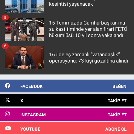
kesintisi yaşanacak
5
15 Temmuz'da Cumhurbaşkanı'na
suikast timinde yer alan firari FETÖ
hükümlüsü 10 yıl sonra yakalandı
6
16 ilde eş zamanlı “vatandaşlık”
operasyonu: 73 kişi gözaltına alındı
FACEBOOK
BEĞEN
X
TAKIP ET
INSTAGRAM
TAKIP ET
YOUTUBE
ABONE OL