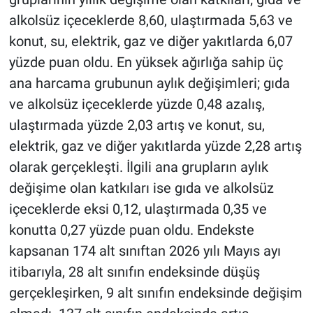
Nedir
alkolsüz içeceklerde 8,60, ulaştırmada 5,63 ve
konut, su, elektrik, gaz ve diğer yakıtlarda 6,07
Popüler
yüzde puan oldu. En yüksek ağırlığa sahip üç
Programlar
ana harcama grubunun aylık değişimleri; gıda
ve alkolsüz içeceklerde yüzde 0,48 azalış,
Sağlık
ulaştırmada yüzde 2,03 artış ve konut, su,
elektrik, gaz ve diğer yakıtlarda yüzde 2,28 artış
Spor
olarak gerçekleşti. İlgili ana grupların aylık
Teknoloji
değişime olan katkıları ise gıda ve alkolsüz
içeceklerde eksi 0,12, ulaştırmada 0,35 ve
Türkiye'nin Geleceği
konutta 0,27 yüzde puan oldu. Endekste
kapsanan 174 alt sınıftan 2026 yılı Mayıs ayı
Türkiye'nin Gündemi
itibarıyla, 28 alt sınıfın endeksinde düşüş
Yerel Gündem
gerçekleşirken, 9 alt sınıfın endeksinde değişim