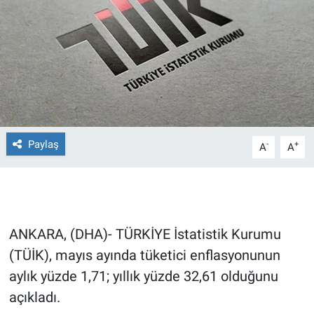
Ege'den Esintiler
İletişim
Eğitim
Eğlence
Ekonomi
Paylaş
-
+
A
A
Forum
Gerçeğin İzinde
ANKARA, (DHA)- TÜRKİYE İstatistik Kurumu
Gün Başlıyor
(TÜİK), mayıs ayında tüketici enflasyonunun
aylık yüzde 1,71; yıllık yüzde 32,61 olduğunu
Gün Bitiyor
açıkladı.
Gün Ortası