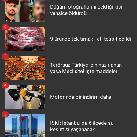
Düğün fotoğraflarını çektiği kişi
vahşice öldürdü!
2
9 üründe tek tırnaklı eti tespit edildi
3
Terörsüz Türkiye için hazırlanan
yasa Meclis'te! İşte maddeler
4
Motorinde bir indirim daha
5
İSKİ: İstanbul'da 6 ilçede su
kesintisi yaşanacak