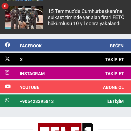
6
15 Temmuz'da Cumhurbaşkanı'na
suikast timinde yer alan firari FETÖ
hükümlüsü 10 yıl sonra yakalandı
FACEBOOK
BEĞEN
X
TAKIP ET
INSTAGRAM
TAKIP ET
YOUTUBE
ABONE OL
+905423395813
İLETIŞIM