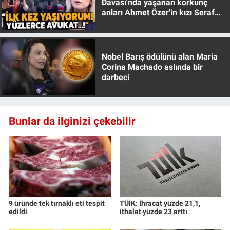
Davası'nda yaşanan korkunç
anları Ahmet Özer'in kızı Seraf
Özer anlattı!
Nobel Barış ödülünü alan Maria
Corina Machado aslında bir
darbeci
Bunlar da ilginizi çekebilir
9 üründe tek tırnaklı eti tespit
TÜİK: İhracat yüzde 21,1,
edildi
ithalat yüzde 23 arttı