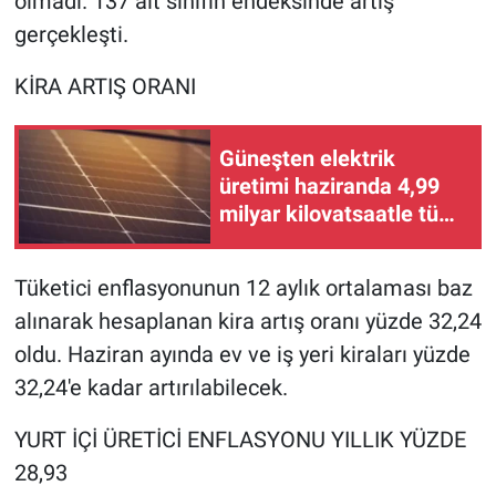
olmadı. 137 alt sınıfın endeksinde artış
Yerel Yaşam
gerçekleşti.
Canlı Yayın
KİRA ARTIŞ ORANI
Güneşten elektrik
üretimi haziranda 4,99
milyar kilovatsaatle tüm
zamanların rekorunu
kırdı
Tüketici enflasyonunun 12 aylık ortalaması baz
alınarak hesaplanan kira artış oranı yüzde 32,24
oldu. Haziran ayında ev ve iş yeri kiraları yüzde
32,24'e kadar artırılabilecek.
YURT İÇİ ÜRETİCİ ENFLASYONU YILLIK YÜZDE
28,93