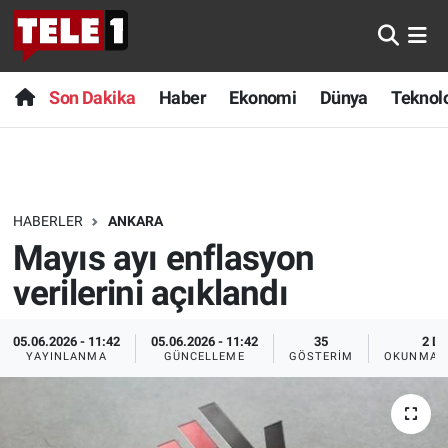
Anında Manşet
Son Dakika
Nöbetçi Eczaneler
Son Dakika
Haber
Ekonomi
Dünya
Teknolo
Başka Sohbetler
Haber
Hava Durumu
Belgesel
Ekonomi
Namaz Vakitleri
HABERLER
ANKARA
Bilim turu
Dünya
Trafik Durumu
Mayıs ayı enflasyon
Bilim ve Teknoloji Evreni
Teknoloji
Süper Lig Puan Durumu ve Fikstür
verilerini açıklandı
Doğa Konuşuyor
Sağlık
Tüm Manşetler
05.06.2026 - 11:42
05.06.2026 - 11:42
35
2 DK
YAYINLANMA
GÜNCELLEME
GÖSTERIM
OKUNMA S
Dünya
Spor
Son Dakika Haberleri
Ege Saati
Yayın Akışı
Haber Arşivi