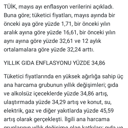
TÜİK, mayıs ayı enflasyon verilerini açıkladı.
Gündem Özel
Buna göre; tüketici fiyatları, mayıs ayında bir
önceki aya göre yüzde 1,71, bir önceki yılın
Günün görüntüsü
aralık ayına göre yüzde 16,61, bir önceki yılın
aynı ayına göre yüzde 32,61 ve 12 aylık
Haber
ortalamalara göre yüzde 32,24 arttı.
İlan
YILLIK GIDA ENFLASYONU YÜZDE 34,86
Kimdir
Tüketici fiyatlarında en yüksek ağırlığa sahip üç
ana harcama grubunun yıllık değişimleri; gıda
Koronavirüs
ve alkolsüz içeceklerde yüzde 34,86 artış,
Kültür Sanat
ulaştırmada yüzde 34,29 artış ve konut, su,
elektrik, gaz ve diğer yakıtlarda yüzde 45,59
Ne demişti
artış olarak gerçekleşti. İlgili ana harcama
gruplarının yıllık değişime olan katkıları; gıda ve