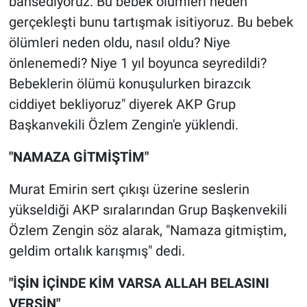
bahsediyoruz. Bu bebek ölümleri neden
Nedir
gerçekleşti bunu tartışmak isitiyoruz. Bu bebek
Popüler
ölümleri neden oldu, nasıl oldu? Niye
önlenemedi? Niye 1 yıl boyunca seyredildi?
Programlar
Bebeklerin ölümü konuşulurken birazcık
ciddiyet bekliyoruz" diyerek AKP Grup
Sağlık
Başkanvekili Özlem Zengin'e yüklendi.
Spor
"NAMAZA GİTMİŞTİM"
Teknoloji
Murat Emirin sert çıkışı üzerine seslerin
yükseldiği AKP sıralarından Grup Başkenvekili
Türkiye'nin Geleceği
Özlem Zengin söz alarak, "Namaza gitmiştim,
Türkiye'nin Gündemi
geldim ortalık karışmış" dedi.
"İŞİN İÇİNDE KİM VARSA ALLAH BELASINI
Yerel Gündem
VERSİN"