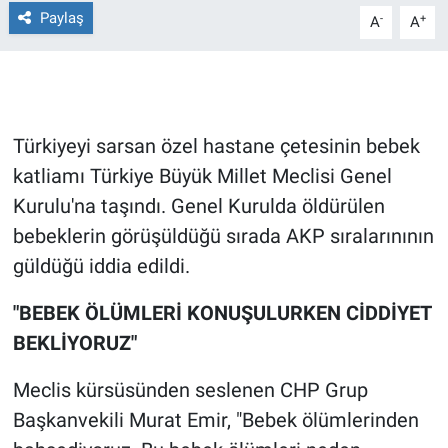
Paylaş
-
+
A
A
Gündem Özel
Günün görüntüsü
Türkiyeyi sarsan özel hastane çetesinin bebek
Haber
katliamı Türkiye Büyük Millet Meclisi Genel
İlan
Kurulu'na taşındı. Genel Kurulda öldürülen
bebeklerin görüşüldüğü sırada AKP sıralarınının
Kimdir
güldüğü iddia edildi.
Koronavirüs
"BEBEK ÖLÜMLERİ KONUŞULURKEN CİDDİYET
BEKLİYORUZ"
Kültür Sanat
Meclis kürsüsünden seslenen CHP Grup
Ne demişti
Başkanvekili Murat Emir, "Bebek ölümlerinden