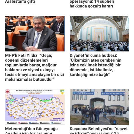
Arabistan'a gitti
operasyonu: 14 şüpheli
hakkında gözaltı kararı
MHP'li Feti Yıldız: “Geçiş
Diyanet 'in cuma hutbesi:
dönemi düzenlemeleri
"Ülkemizin ateş çemberinin
toplumlarda barışı, mağdur
içine çekilmek istendiği bir
haklarını ve siyasi uzlaşıyı
dönemde; istikbalimiz,
tesis etmeyi amaçlayan bir dizi
kardeşliğimize bağlı"
mekanizmalar bütünüdür”
Meteoroloji’den Güneydoğu
Kuşadası Belediyesi'ne "rüşvet
Anadolu için toz taşınımı
ve irtikap" operasyonu: 15