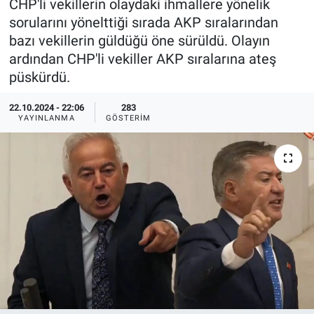
CHP'li vekillerin olaydaki ihmallere yönelik
sorularını yönelttiği sırada AKP sıralarından
Ege'den Esintiler
İletişim
bazı vekillerin güldüğü öne sürüldü. Olayın
ardından CHP'li vekiller AKP sıralarına ateş
Eğitim
püskürdü.
Eğlence
22.10.2024 - 22:06
283
YAYINLANMA
GÖSTERIM
Ekonomi
Forum
Gerçeğin İzinde
Gün Başlıyor
Gün Bitiyor
Gün Ortası