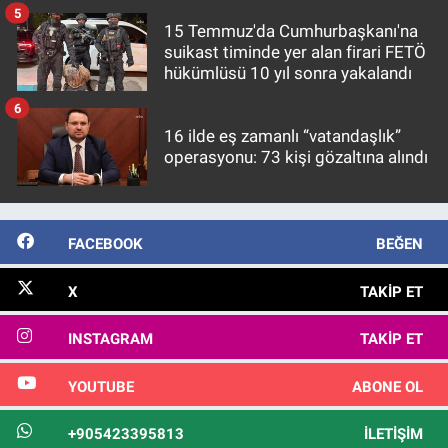
5
15 Temmuz'da Cumhurbaşkanı'na
suikast timinde yer alan firari FETÖ
hükümlüsü 10 yıl sonra yakalandı
6
16 ilde eş zamanlı “vatandaşlık”
operasyonu: 73 kişi gözaltına alındı
FACEBOOK
BEĞEN
X
TAKIP ET
INSTAGRAM
TAKIP ET
YOUTUBE
ABONE OL
+905423395813
İLETIŞIM