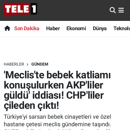
Anında Manşet
Son Dakika
Nöbetçi Eczaneler
Son Dakika
Haber
Ekonomi
Dünya
Teknolo
Başka Sohbetler
Haber
Hava Durumu
Belgesel
Ekonomi
Namaz Vakitleri
HABERLER
GÜNDEM
Bilim turu
Dünya
Trafik Durumu
'Meclis'te bebek katliamı
Bilim ve Teknoloji Evreni
Teknoloji
Süper Lig Puan Durumu ve Fikstür
konuşulurken AKP'liler
güldü' iddiası! CHP'liler
Doğa Konuşuyor
Sağlık
Tüm Manşetler
çileden çıktı!
Dünya
Spor
Son Dakika Haberleri
Türkiye'yi sarsan bebek cinayetleri ve özel
hastane çetesi meclis gündemine taşındı.
Ege Saati
Yayın Akışı
Haber Arşivi