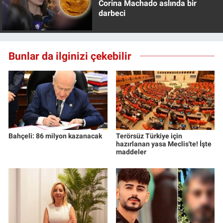
Corina Machado aslında bir
darbeci
Bunlar da ilginizi çekebilir
Bahçeli: 86 milyon kazanacak
Terörsüz Türkiye için
hazırlanan yasa Meclis'te! İşte
maddeler