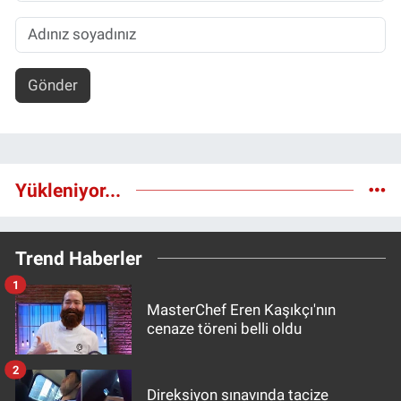
Gönder
Yükleniyor...
Trend Haberler
1
MasterChef Eren Kaşıkçı'nın
cenaze töreni belli oldu
2
Direksiyon sınavında tacize