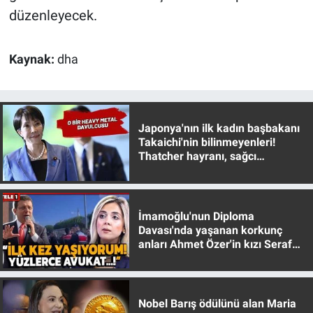
düzenleyecek.
Kaynak:
dha
Japonya'nın ilk kadın başbakanı
Takaichi'nin bilinmeyenleri!
Thatcher hayranı, sağcı
muhafazakar
İmamoğlu'nun Diploma
Davası'nda yaşanan korkunç
anları Ahmet Özer'in kızı Seraf
Özer anlattı!
Nobel Barış ödülünü alan Maria