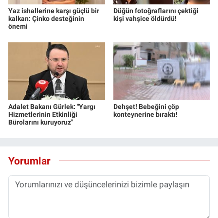
Yaz ishallerine karşı güçlü bir
Düğün fotoğraflarını çektiği
kalkan: Çinko desteğinin
kişi vahşice öldürdü!
önemi
Adalet Bakanı Gürlek: "Yargı
Dehşet! Bebeğini çöp
Hizmetlerinin Etkinliği
konteynerine bıraktı!
Bürolarını kuruyoruz"
Yorumlar