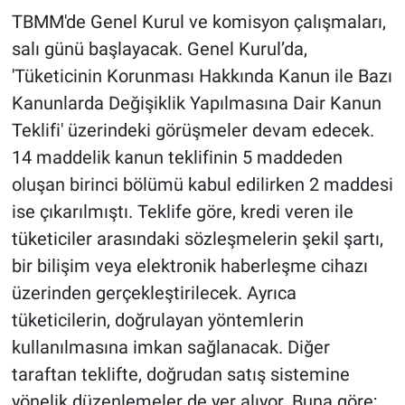
TBMM'de Genel Kurul ve komisyon çalışmaları,
Gündem Özel
salı günü başlayacak. Genel Kurul’da,
'Tüketicinin Korunması Hakkında Kanun ile Bazı
Günün görüntüsü
Kanunlarda Değişiklik Yapılmasına Dair Kanun
Teklifi' üzerindeki görüşmeler devam edecek.
Haber
14 maddelik kanun teklifinin 5 maddeden
İlan
oluşan birinci bölümü kabul edilirken 2 maddesi
ise çıkarılmıştı. Teklife göre, kredi veren ile
Kimdir
tüketiciler arasındaki sözleşmelerin şekil şartı,
bir bilişim veya elektronik haberleşme cihazı
Koronavirüs
üzerinden gerçekleştirilecek. Ayrıca
tüketicilerin, doğrulayan yöntemlerin
Kültür Sanat
kullanılmasına imkan sağlanacak. Diğer
Ne demişti
taraftan teklifte, doğrudan satış sistemine
yönelik düzenlemeler de yer alıyor. Buna göre;