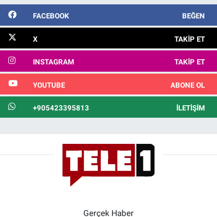
FACEBOOK
BEĞEN
X
TAKIP ET
INSTAGRAM
TAKIP ET
YOUTUBE
ABONE OL
+905423395813
İLETIŞIM
Gerçek Haber