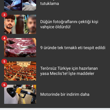
tutuklama
3
Düğün fotoğraflarını çektiği kişi
vahşice öldürdü!
4
9 üründe tek tırnaklı eti tespit edildi
5
Terörsüz Türkiye için hazırlanan
yasa Meclis'te! İşte maddeler
6
Motorinde bir indirim daha