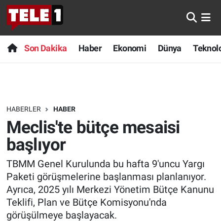
Anında Manşet
Son Dakika
Nöbetçi Eczaneler
Son Dakika
Haber
Ekonomi
Dünya
Teknolo
Başka Sohbetler
Haber
Hava Durumu
Belgesel
Ekonomi
Namaz Vakitleri
HABERLER
HABER
Bilim turu
Dünya
Trafik Durumu
Meclis'te bütçe mesaisi
Bilim ve Teknoloji Evreni
Teknoloji
Süper Lig Puan Durumu ve Fikstür
başlıyor
TBMM Genel Kurulunda bu hafta 9'uncu Yargı
Doğa Konuşuyor
Sağlık
Tüm Manşetler
Paketi görüşmelerine başlanması planlanıyor.
Dünya
Spor
Son Dakika Haberleri
Ayrıca, 2025 yılı Merkezi Yönetim Bütçe Kanunu
Teklifi, Plan ve Bütçe Komisyonu'nda
Ege Saati
Yayın Akışı
Haber Arşivi
görüşülmeye başlayacak.