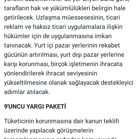
Nedir
tarafların hak ve yükümlülükleri belirgin hale
getirilecek. Uzlaşma müessesesinin, ticari
Popüler
reklam ve haksız ticari uygulamalara ilişkin
Programlar
hükümler için de uygulanmasına imkan
tanınacak. Yurt içi pazar yerlerinin rekabet
Sağlık
gücünün artırılması, yurt dışı pazar yerlerine
karşı korunması, birçok işletmenin ihracata
Spor
yönlendirilerek ihracat seviyesinin
Teknoloji
yükseltilmesine olanak sağlayacak destekleyici
adımlar atılacak.
Türkiye'nin Geleceği
9'UNCU YARGI PAKETİ
Türkiye'nin Gündemi
Tüketicinin korunmasına dair kanun teklifi
Yerel Gündem
üzerinde yapılacak görüşmelerin