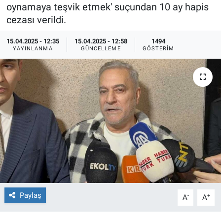
oynamaya teşvik etmek' suçundan 10 ay hapis
Ege'den Esintiler
İletişim
cezası verildi.
15.04.2025 - 12:35
15.04.2025 - 12:58
1494
Eğitim
YAYINLANMA
GÜNCELLEME
GÖSTERIM
Eğlence
Ekonomi
Forum
Gerçeğin İzinde
Gün Başlıyor
Gün Bitiyor
Paylaş
-
+
A
A
Gün Ortası