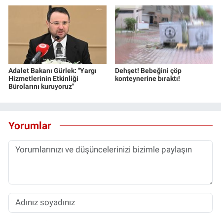
Adalet Bakanı Gürlek: "Yargı
Dehşet! Bebeğini çöp
Hizmetlerinin Etkinliği
konteynerine bıraktı!
Bürolarını kuruyoruz"
Yorumlar