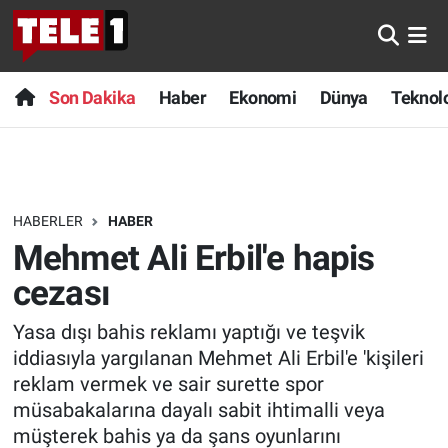
Anında Manşet
Son Dakika
Nöbetçi Eczaneler
Son Dakika
Haber
Ekonomi
Dünya
Teknolo
Başka Sohbetler
Haber
Hava Durumu
Belgesel
Ekonomi
Namaz Vakitleri
HABERLER
HABER
Bilim turu
Dünya
Trafik Durumu
Mehmet Ali Erbil'e hapis
Bilim ve Teknoloji Evreni
Teknoloji
Süper Lig Puan Durumu ve Fikstür
cezası
Yasa dışı bahis reklamı yaptığı ve teşvik
Doğa Konuşuyor
Sağlık
Tüm Manşetler
iddiasıyla yargılanan Mehmet Ali Erbil'e 'kişileri
Dünya
Spor
Son Dakika Haberleri
reklam vermek ve sair surette spor
müsabakalarına dayalı sabit ihtimalli veya
Ege Saati
Yayın Akışı
Haber Arşivi
müşterek bahis ya da şans oyunlarını