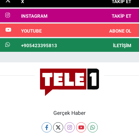
X
TAKIP ET
INSTAGRAM
TAKIP ET
YOUTUBE
ABONE OL
+905423395813
İLETIŞIM
Gerçek Haber