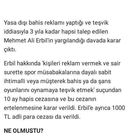
Gündem Özel
Yasa dışı bahis reklamı yaptığı ve teşvik
Günün görüntüsü
iddiasıyla 3 yıla kadar hapsi talep edilen
Mehmet Ali Erbil'in yargılandığı davada karar
Haber
çıktı.
İlan
Erbil hakkında 'kişileri reklam vermek ve sair
surette spor müsabakalarına dayalı sabit
Kimdir
ihtimalli veya müşterek bahis ya da şans
oyunlarını oynamaya teşvik etmek' suçundan
Koronavirüs
10 ay hapis cezasına ve bu cezanın
Kültür Sanat
ertelenmesine karar verildi. Erbil'e ayrıca 1000
TL adli para cezası da verildi.
Ne demişti
NE OLMUŞTU?