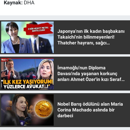
Kaynak:
DHA
Japonya'nın ilk kadın başbakanı
Takaichi'nin bilinmeyenleri!
Thatcher hayranı, sağcı
muhafazakar
İmamoğlu'nun Diploma
Davası'nda yaşanan korkunç
anları Ahmet Özer'in kızı Seraf
Özer anlattı!
Nobel Barış ödülünü alan Maria
Corina Machado aslında bir
darbeci