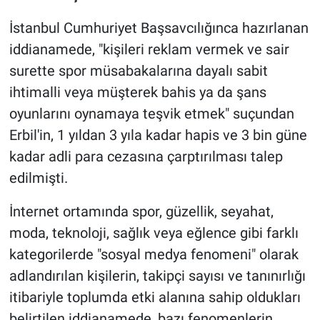
Nedir
İstanbul Cumhuriyet Başsavcılığınca hazırlanan
Popüler
iddianamede, "kişileri reklam vermek ve sair
surette spor müsabakalarına dayalı sabit
Programlar
ihtimalli veya müşterek bahis ya da şans
oyunlarını oynamaya teşvik etmek" suçundan
Sağlık
Erbil'in, 1 yıldan 3 yıla kadar hapis ve 3 bin güne
Spor
kadar adli para cezasına çarptırılması talep
edilmişti.
Teknoloji
İnternet ortamında spor, güzellik, seyahat,
Türkiye'nin Geleceği
moda, teknoloji, sağlık veya eğlence gibi farklı
kategorilerde "sosyal medya fenomeni" olarak
Türkiye'nin Gündemi
adlandırılan kişilerin, takipçi sayısı ve tanınırlığı
itibariyle toplumda etki alanına sahip oldukları
Yerel Gündem
belirtilen iddianamede, bazı fenomenlerin