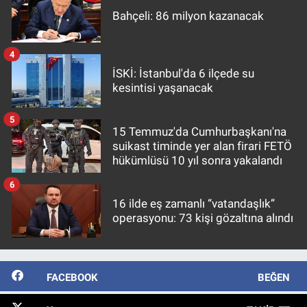
Bahçeli: 86 milyon kazanacak
4
İSKİ: İstanbul'da 6 ilçede su
kesintisi yaşanacak
5
15 Temmuz'da Cumhurbaşkanı'na
suikast timinde yer alan firari FETÖ
hükümlüsü 10 yıl sonra yakalandı
6
16 ilde eş zamanlı “vatandaşlık”
operasyonu: 73 kişi gözaltına alındı
FACEBOOK
BEĞEN