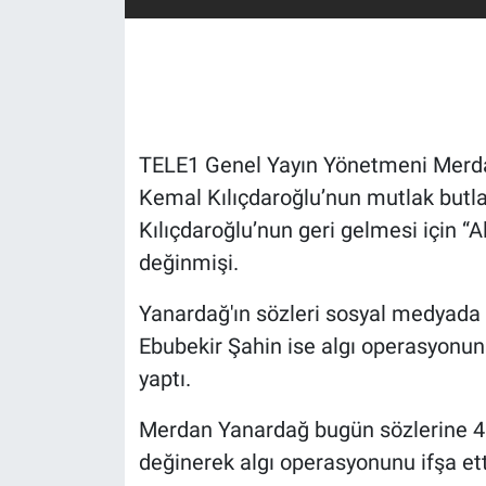
Gündem Özel
Günün görüntüsü
Haber
TELE1 Genel Yayın Yönetmeni Merda
Kemal Kılıçdaroğlu’nun mutlak butlan
İlan
Kılıçdaroğlu’nun geri gelmesi için “Al
değinmişi.
Kimdir
Yanardağ'ın sözleri sosyal medyada 
Koronavirüs
Ebubekir Şahin ise algı operasyonun
yaptı.
Kültür Sanat
Merdan Yanardağ bugün sözlerine 4 
Ne demişti
değinerek algı operasyonunu ifşa e