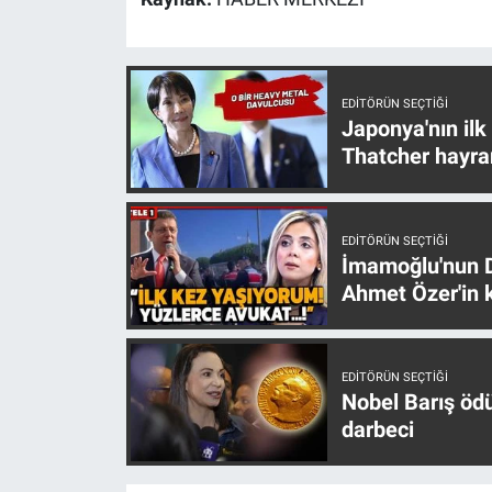
EDITÖRÜN SEÇTIĞI
Japonya'nın ilk
Thatcher hayra
EDITÖRÜN SEÇTIĞI
İmamoğlu'nun D
Ahmet Özer'in k
EDITÖRÜN SEÇTIĞI
Nobel Barış öd
darbeci