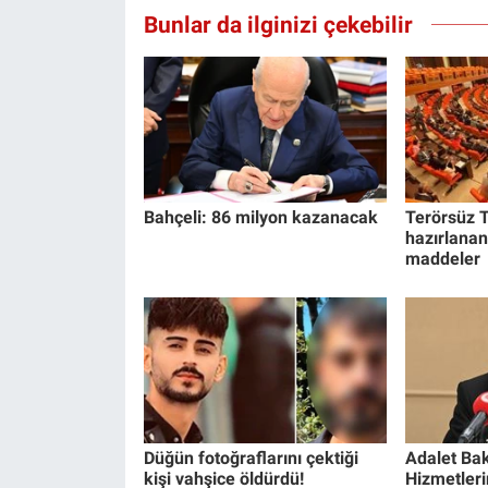
Bunlar da ilginizi çekebilir
Bahçeli: 86 milyon kazanacak
Terörsüz T
hazırlanan
maddeler
Düğün fotoğraflarını çektiği
Adalet Bak
kişi vahşice öldürdü!
Hizmetlerin