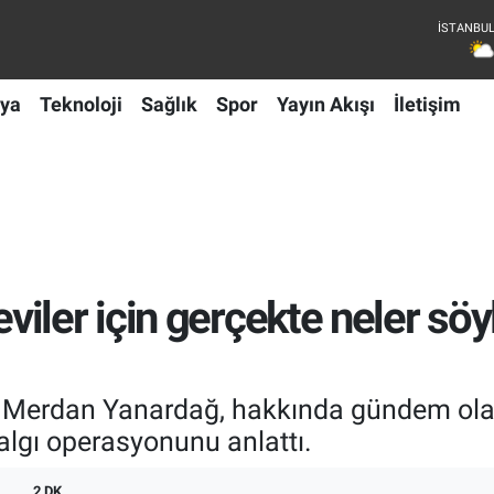
ya
Teknoloji
Sağlık
Spor
Yayın Akışı
İletişim
ler için gerçekte neler söyle
Merdan Yanardağ, hakkında gündem olan k
 algı operasyonunu anlattı.
2 DK