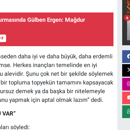
6
rmasında Gülben Ergen: Mağdur
mseden daha iyi ve daha büyük, daha erdemli
mse. Herkes inançları temelinde en iyi
ru alevidir. Şunu çok net bir şekilde söylemek
na, bir topluma topyekün tamamını kapsayacak
nursuz demek ya da başka bir nitelemeyle
unu yapmak için aptal olmak lazım” dedi.
 VAR”
arı söyledi: