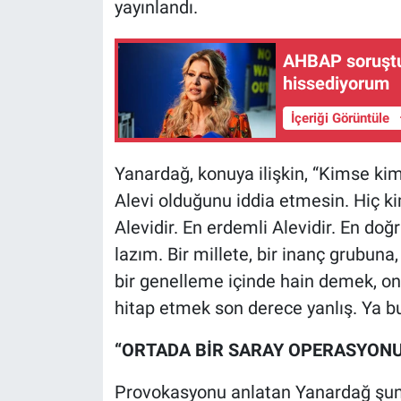
yayınlandı.
Nedir
Popüler
AHBAP soruştu
hissediyorum
Programlar
İçeriği Görüntüle
Sağlık
Yanardağ, konuya ilişkin, “Kimse ki
Spor
Alevi olduğunu iddia etmesin. Hiç ki
Alevidir. En erdemli Alevidir. En doğ
Teknoloji
lazım. Bir millete, bir inanç grubu
bir genelleme içinde hain demek, o
Türkiye'nin Geleceği
hitap etmek son derece yanlış. Ya b
Türkiye'nin Gündemi
“ORTADA BİR SARAY OPERASYONU
Yerel Gündem
Provokasyonu anlatan Yanardağ şunl