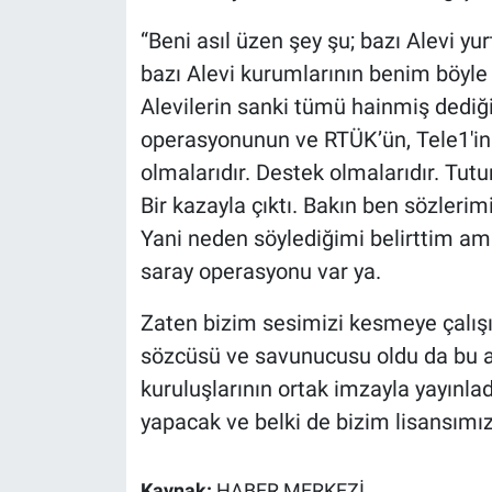
Yerel Yaşam
“Beni asıl üzen şey şu; bazı Alevi yu
bazı Alevi kurumlarının benim böyle 
Canlı Yayın
Alevilerin sanki tümü hainmiş dediğ
operasyonunun ve RTÜK’ün, Tele1'in 
olmalarıdır. Destek olmalarıdır. Tut
Bir kazayla çıktı. Bakın ben sözleri
Yani neden söylediğimi belirttim ama
saray operasyonu var ya.
Zaten bizim sesimizi kesmeye çalışı
sözcüsü ve savunucusu oldu da bu a
kuruluşlarının ortak imzayla yayınlad
yapacak ve belki de bizim lisansımız
Kaynak:
HABER MERKEZİ