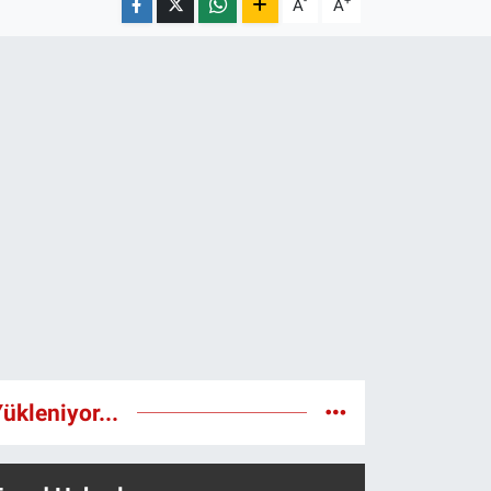
-
+
A
A
ükleniyor...