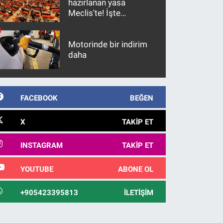
hazırlanan yasa
Meclis'te! İşte
maddeler
Motorinde bir indirim
daha
FACEBOOK
BEĞEN
X
TAKIP ET
INSTAGRAM
TAKIP ET
YOUTUBE
ABONE OL
+905423395813
İLETIŞIM