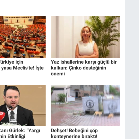
ürkiye için
Yaz ishallerine karşı güçlü bir
 yasa Meclis'te! İşte
kalkan: Çinko desteğinin
önemi
anı Gürlek: "Yargı
Dehşet! Bebeğini çöp
in Etkinliği
konteynerine bıraktı!