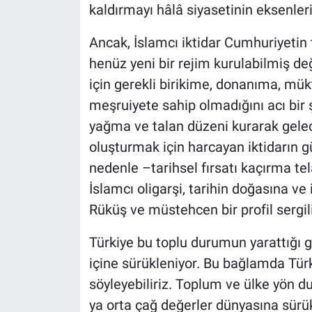
kaldırmayı hâlâ siyasetinin eksenleri
Yerel Yaşam
Ancak, İslamcı iktidar Cumhuriyeti
Canlı Yayın
henüz yeni bir rejim kurulabilmiş de
için gerekli birikime, donanıma, mük
meşruiyete sahip olmadığını acı bir şe
yağma ve talan düzeni kurarak gelece
oluşturmak için harcayan iktidarın 
nedenle –tarihsel fırsatı kaçırma te
İslamcı oligarşi, tarihin doğasına ve i
Rüküş ve müstehcen bir profil sergil
Türkiye bu toplu durumun yarattığı ger
içine sürükleniyor. Bu bağlamda Türk
söyleyebiliriz. Toplum ve ülke yön d
ya orta çağ değerler dünyasına sürük