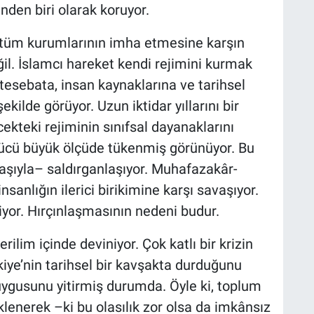
nden biri olarak koruyor.
n tüm kurumlarının imha etmesine karşın
ğil. İslamcı hareket kendi rejimini kurmak
tesebata, insan kaynaklarına ve tarihsel
kilde görüyor. Uzun iktidar yıllarını bir
kteki rejiminin sınıfsal dayanaklarını
gücü büyük ölçüde tükenmiş görünüyor. Bu
laşıyla– saldırganlaşıyor. Muhafazakâr-
nsanlığın ilerici birikimine karşı savaşıyor.
iyor. Hırçınlaşmasının nedeni budur.
ilim içinde deviniyor. Çok katlı bir krizin
iye’nin tarihsel bir kavşakta durduğunu
uygusunu yitirmiş durumda. Öyle ki, toplum
lenerek –ki bu olasılık zor olsa da imkânsız