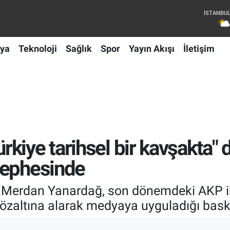
ya
Teknoloji
Sağlık
Spor
Yayın Akışı
İletişim
iye tarihsel bir kavşakta" d
cephesinde
 Merdan Yanardağ, son dönemdeki AKP ik
özaltına alarak medyaya uyguladığı baskı