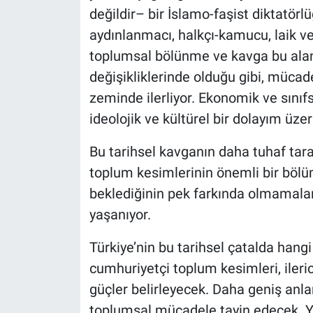
değildir– bir İslamo-faşist diktatör
aydınlanmacı, halkçı-kamucu, laik ve
toplumsal bölünme ve kavga bu aland
değişikliklerinde olduğu gibi, mücade
zeminde ilerliyor. Ekonomik ve sınıfs
ideolojik ve kültürel bir dolayım üzer
Bu tarihsel kavganın daha tuhaf tara
toplum kesimlerinin önemli bir bölüm
beklediğinin pek farkında olmamaları
yaşanıyor.
Türkiye’nin bu tarihsel çatalda hangi
cumhuriyetçi toplum kesimleri, ileric
güçler belirleyecek. Daha geniş anl
toplumsal mücadele tayin edecek. Yok