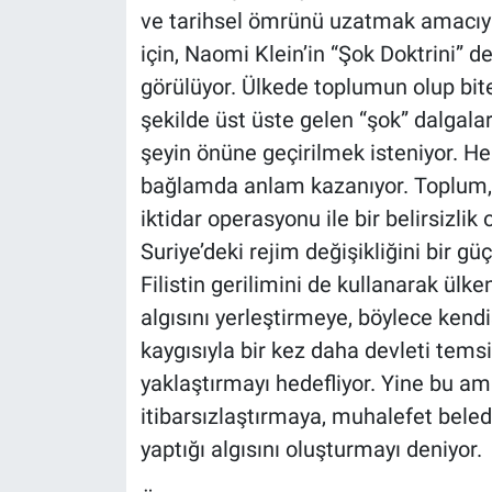
ve tarihsel ömrünü uzatmak amacıy
için, Naomi Klein’in “Şok Doktrini” 
görülüyor. Ülkede toplumun olup bit
şekilde üst üste gelen “şok” dalgaları
şeyin önüne geçirilmek isteniyor. He
bağlamda anlam kazanıyor. Toplum, üz
iktidar operasyonu ile bir belirsizlik
Suriye’deki rejim değişikliğini bir g
Filistin gerilimini de kullanarak ülk
algısını yerleştirmeye, böylece kend
kaygısıyla bir kez daha devleti tem
yaklaştırmayı hedefliyor. Yine bu a
itibarsızlaştırmaya, muhalefet beled
yaptığı algısını oluşturmayı deniyor.