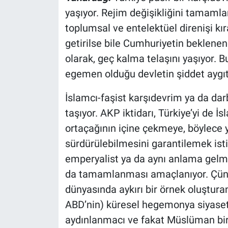
Nedir
yaşıyor. Rejim değişikliğini tamamla
toplumsal ve entelektüel direnişi kı
Popüler
getirilse bile Cumhuriyetin beklene
Programlar
olarak, geç kalma telaşını yaşıyor. B
egemen olduğu devletin şiddet aygıtl
Sağlık
İslamcı-faşist karşıdevrim ya da dar
Spor
taşıyor. AKP iktidarı, Türkiye’yi de
ortaçağının içine çekmeye, böylece y
Teknoloji
sürdürülebilmesini garantilemek ist
emperyalist ya da aynı anlama gelme
Türkiye'nin Geleceği
da tamamlanması amaçlanıyor. Çünk
Türkiye'nin Gündemi
dünyasında aykırı bir örnek oluşturan
ABD’nin) küresel hegemonya siyasetin
Yerel Gündem
aydınlanmacı ve fakat Müslüman bir