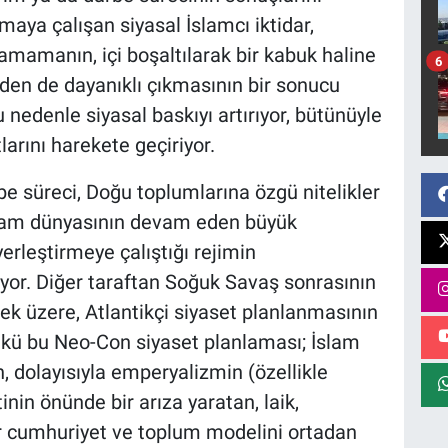
maya çalışan siyasal İslamcı iktidar,
ramamanın, içi boşaltılarak bir kabuk haline
6
nden de dayanıklı çıkmasının bir sonucu
u nedenle siyasal baskıyı artırıyor, bütünüyle
arını harekete geçiriyor.
be süreci, Doğu toplumlarına özgü nitelikler
 İslam dünyasının devam eden büyük
erleştirmeye çalıştığı rejimin
iyor. Diğer taraftan Soğuk Savaş sonrasının
k üzere, Atlantikçi siyaset planlanmasının
ü bu Neo-Con siyaset planlaması; İslam
, dolayısıyla emperyalizmin (özellikle
in önünde bir arıza yaratan, laik,
 cumhuriyet ve toplum modelini ortadan