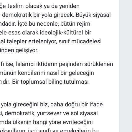
lüğe teslim olacak ya da yeniden
 demokratik bir yola girecek. Büyük siyasal-
adır. İşte bu nedenle, bütün rejim
le esas olarak ideolojik-kültürel bir
al talepler erteleniyor, sınıf mücadelesi
inden gelişiyor.
fı ise, İslamcı iktidarın peşinden sürüklenen
ünün kendilerini nasıl bir geleceğin
dır. Bir toplumsal bilinç tutulması
 yola gireceğini biz, daha doğru bir ifade
i, demokratik, yurtsever ve sol siyasal
amda ülkenin hangi yöne evrileceğini
sulların, işçi sınıfı ve emekçilerin bu