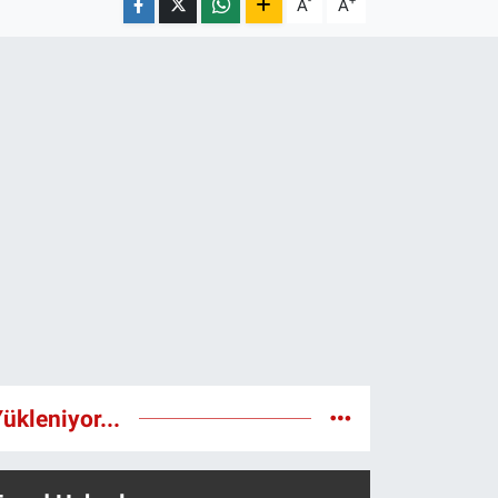
-
+
A
A
ükleniyor...