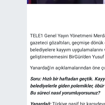
Gündem Özel
Günün görüntüsü
Haber
TELE1 Genel Yayın Yönetmeni Mer
gazeteci gözaltıları, geçmişe dönük 
İlan
belediyelere kayyım uygulamalarını 
geliştirememesini BirGün'den Yusuf 
Kimdir
Yanardağ'ın açıklamalarından öne çı
Koronavirüs
Soru: Hızlı bir haftadan geçtik. Kayy
Kültür Sanat
belediyelerle giden polemikler, öbür
Bu süreci nasıl yorumluyorsunuz?
Ne demişti
Yanardağ:
Türkiye pasif bir karşıdev