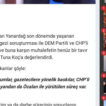
1
2
dan Yanardağ son dönemde yaşanan
gezi soruşturması ile DEM Partili ve CHP'li
ve buna karşın muhalefetin henüz bir tavır
3
Tuna Koç'a değerlendirdi.
kanlar şöyle:
4
umlar, gazetecilere yönelik baskılar, CHP’li
 yandan da Öcalan ile yürütülen süreç var.
5
rim ya da darbe sürecinin sonuçlarını