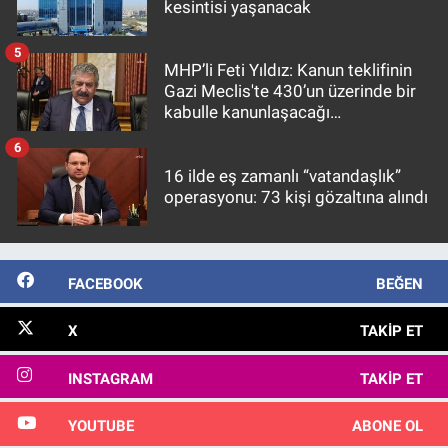
kesintisi yaşanacak
5
MHP’li Feti Yıldız: Kanun teklifinin
Gazi Meclis'te 430’un üzerinde bir
kabulle kanunlaşacağı
görülmektedir
6
16 ilde eş zamanlı “vatandaşlık”
operasyonu: 73 kişi gözaltına alındı
FACEBOOK
BEĞEN
X
TAKIP ET
INSTAGRAM
TAKIP ET
YOUTUBE
ABONE OL