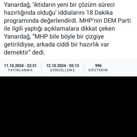
Yanardağ, ‘iktidarın yeni bir çözüm süreci
Ege'den Esintiler
İletişim
hazırlığında olduğu’ iddialarını 18 Dakika
programında değerlendirdi. MHP’nin DEM Parti
Eğitim
ile ilgili yaptığı açıklamalara dikkat çeken
Yanardağ, “MHP bile böyle bir çizgiye
Eğlence
getirildiyse, arkada ciddi bir hazırlık var
demektir” dedi.
Ekonomi
11.10.2024 - 22:21
12.10.2024 - 02:13
996
YAYINLANMA
GÜNCELLEME
GÖSTERIM
Forum
Gerçeğin İzinde
Gün Başlıyor
Gün Bitiyor
Gün Ortası