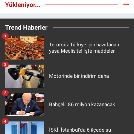
Yükleniyor...
Trend Haberler
1
Terörsüz Türkiye için hazırlanan
yasa Meclis'te! İşte maddeler
2
Motorinde bir indirim daha
3
Bahçeli: 86 milyon kazanacak
4
İSKİ: İstanbul'da 6 ilçede su