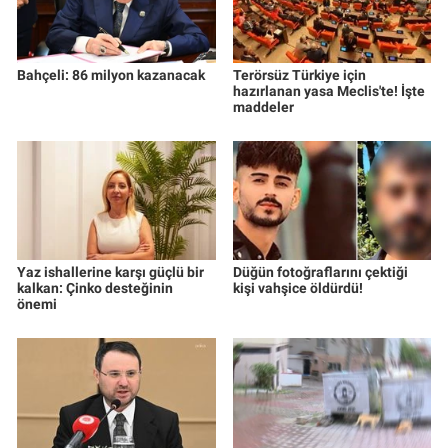
Bahçeli: 86 milyon kazanacak
Terörsüz Türkiye için
hazırlanan yasa Meclis'te! İşte
maddeler
Yaz ishallerine karşı güçlü bir
Düğün fotoğraflarını çektiği
kalkan: Çinko desteğinin
kişi vahşice öldürdü!
önemi