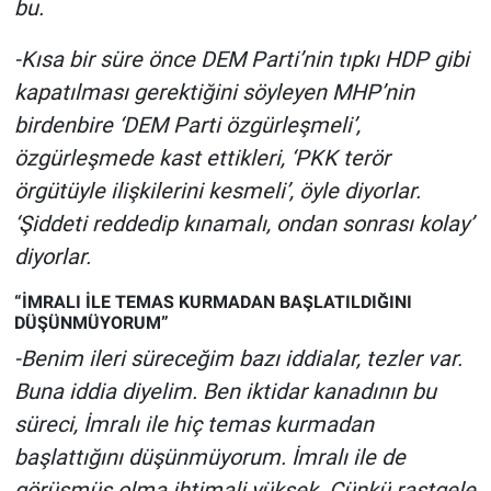
bu.
Yerel Yaşam
-Kısa bir süre önce DEM Parti’nin tıpkı HDP gibi
Canlı Yayın
kapatılması gerektiğini söyleyen MHP’nin
birdenbire ‘DEM Parti özgürleşmeli’,
özgürleşmede kast ettikleri, ‘PKK terör
örgütüyle ilişkilerini kesmeli’, öyle diyorlar.
‘Şiddeti reddedip kınamalı, ondan sonrası kolay’
diyorlar.
“İMRALI İLE TEMAS KURMADAN BAŞLATILDIĞINI
DÜŞÜNMÜYORUM”
-Benim ileri süreceğim bazı iddialar, tezler var.
Buna iddia diyelim. Ben iktidar kanadının bu
süreci, İmralı ile hiç temas kurmadan
başlattığını düşünmüyorum. İmralı ile de
görüşmüş olma ihtimali yüksek. Çünkü rastgele