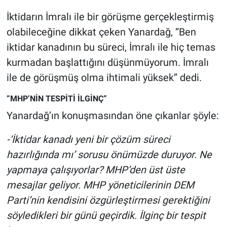
Nedir
İktidarın İmralı ile bir görüşme gerçekleştirmiş
Popüler
olabileceğine dikkat çeken Yanardağ, “Ben
iktidar kanadının bu süreci, İmralı ile hiç temas
Programlar
kurmadan başlattığını düşünmüyorum. İmralı
ile de görüşmüş olma ihtimali yüksek” dedi.
Sağlık
“MHP’NİN TESPİTİ İLGİNÇ”
Spor
Yanardağ’ın konuşmasından öne çıkanlar şöyle:
Teknoloji
-‘İktidar kanadı yeni bir çözüm süreci
hazırlığında mı’ sorusu önümüzde duruyor. Ne
Türkiye'nin Geleceği
yapmaya çalışıyorlar? MHP’den üst üste
mesajlar geliyor. MHP yöneticilerinin DEM
Türkiye'nin Gündemi
Parti’nin kendisini özgürleştirmesi gerektiğini
Yerel Gündem
söyledikleri bir günü geçirdik. İlginç bir tespit