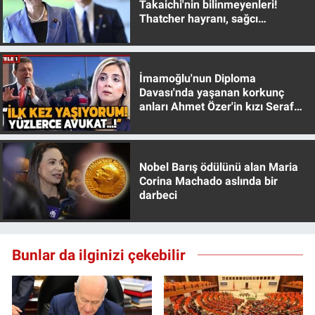
Takaichi'nin bilinmeyenleri!
Thatcher hayranı, sağcı
muhafazakar
İmamoğlu'nun Diploma
Davası'nda yaşanan korkunç
anları Ahmet Özer'in kızı Seraf
Özer anlattı!
Nobel Barış ödülünü alan Maria
Corina Machado aslında bir
darbeci
Bunlar da ilginizi çekebilir