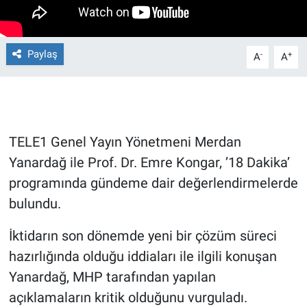
Gündem Özel
Paylaş
-
+
A
A
Günün görüntüsü
Haber
İlan
TELE1 Genel Yayın Yönetmeni Merdan
Yanardağ ile Prof. Dr. Emre Kongar, ’18 Dakika’
Kimdir
programında gündeme dair değerlendirmelerde
bulundu.
Koronavirüs
İktidarın son dönemde yeni bir çözüm süreci
Kültür Sanat
hazırlığında olduğu iddiaları ile ilgili konuşan
Yanardağ, MHP tarafından yapılan
Ne demişti
açıklamaların kritik olduğunu vurguladı.