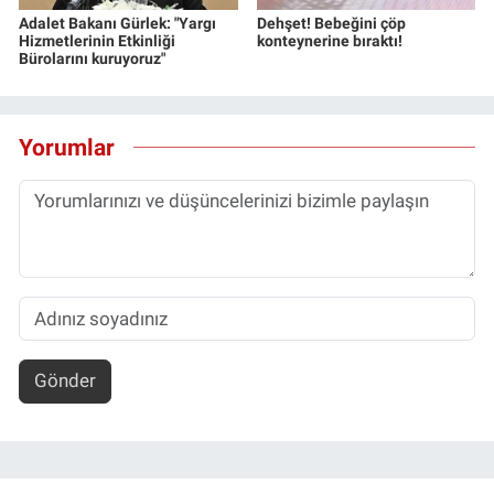
Adalet Bakanı Gürlek: "Yargı
Dehşet! Bebeğini çöp
Hizmetlerinin Etkinliği
konteynerine bıraktı!
Bürolarını kuruyoruz"
Yorumlar
Gönder