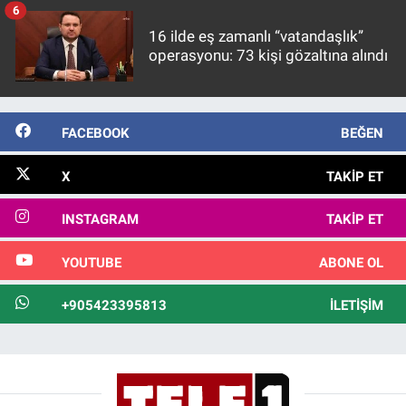
6
16 ilde eş zamanlı “vatandaşlık”
operasyonu: 73 kişi gözaltına alındı
FACEBOOK
BEĞEN
X
TAKIP ET
INSTAGRAM
TAKIP ET
YOUTUBE
ABONE OL
+905423395813
İLETIŞIM