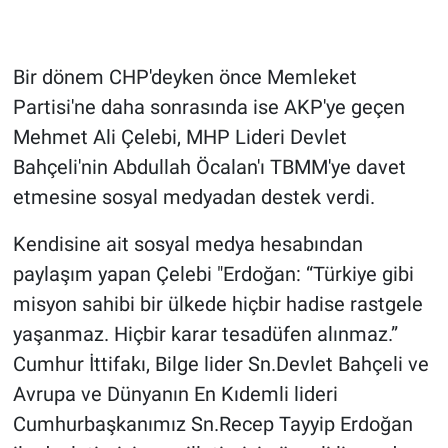
Gündem Özel
Bir dönem CHP'deyken önce Memleket
Günün görüntüsü
Partisi'ne daha sonrasında ise AKP'ye geçen
Mehmet Ali Çelebi, MHP Lideri Devlet
Haber
Bahçeli'nin Abdullah Öcalan'ı TBMM'ye davet
etmesine sosyal medyadan destek verdi.
İlan
Kendisine ait sosyal medya hesabından
Kimdir
paylaşım yapan Çelebi "Erdoğan: “Türkiye gibi
Koronavirüs
misyon sahibi bir ülkede hiçbir hadise rastgele
yaşanmaz. Hiçbir karar tesadüfen alınmaz.”
Kültür Sanat
Cumhur İttifakı, Bilge lider Sn.Devlet Bahçeli ve
Avrupa ve Dünyanın En Kıdemli lideri
Ne demişti
Cumhurbaşkanımız Sn.Recep Tayyip Erdoğan