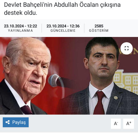
Devlet Bahçeli'nin Abdullah Öcalan çıkışına
Ege'den Esintiler
İletişim
destek oldu.
Eğitim
23.10.2024 - 12:22
23.10.2024 - 12:36
2585
YAYINLANMA
GÜNCELLEME
GÖSTERIM
Eğlence
Ekonomi
Forum
Gerçeğin İzinde
Gün Başlıyor
Gün Bitiyor
Paylaş
-
+
A
A
Gün Ortası