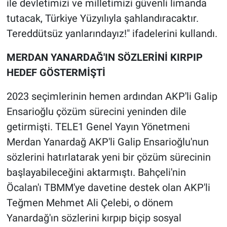
ile devletimizi ve milletimizi güvenli limanda
Nedir
tutacak, Türkiye Yüzyılıyla şahlandıracaktır.
Popüler
Tereddütsüz yanlarındayız!" ifadelerini kullandı.
Programlar
MERDAN YANARDAĞ'IN SÖZLERİNİ KIRPIP
HEDEF GÖSTERMİŞTİ
Sağlık
2023 seçimlerinin hemen ardından AKP'li Galip
Spor
Ensarioğlu çözüm sürecini yeninden dile
getirmişti. TELE1 Genel Yayın Yönetmeni
Teknoloji
Merdan Yanardağ AKP'li Galip Ensarioğlu'nun
sözlerini hatırlatarak yeni bir çözüm sürecinin
Türkiye'nin Geleceği
başlayabileceğini aktarmıştı. Bahçeli'nin
Türkiye'nin Gündemi
Öcalan'ı TBMM'ye davetine destek olan AKP'li
Teğmen Mehmet Ali Çelebi, o dönem
Yerel Gündem
Yanardağ'ın sözlerini kırpıp biçip sosyal