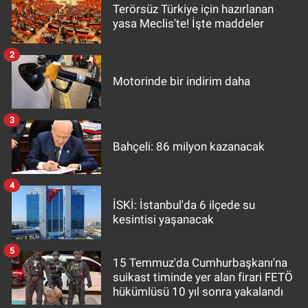
Terörsüz Türkiye için hazırlanan
yasa Meclis'te! İşte maddeler
2
Motorinde bir indirim daha
3
Bahçeli: 86 milyon kazanacak
4
İSKİ: İstanbul'da 6 ilçede su
kesintisi yaşanacak
5
15 Temmuz'da Cumhurbaşkanı'na
suikast timinde yer alan firari FETÖ
hükümlüsü 10 yıl sonra yakalandı