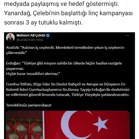
medyada paylaşmış ve hedef göstermişti.
Yerel Yaşam
Yanardağ, Çelebi'nin başlattığı linç kampanyası
Canlı Yayın
sonrası 3 ay tutuklu kalmıştı.