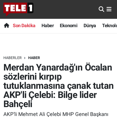
Anında Manşet
Son Dakika
Nöbetçi Eczaneler
Son Dakika
Haber
Ekonomi
Dünya
Teknolo
Başka Sohbetler
Haber
Hava Durumu
Belgesel
Ekonomi
Namaz Vakitleri
HABERLER
HABER
Bilim turu
Dünya
Trafik Durumu
Merdan Yanardağ'ın Öcalan
Bilim ve Teknoloji Evreni
Teknoloji
Süper Lig Puan Durumu ve Fikstür
sözlerini kırpıp
tutuklanmasına çanak tutan
Doğa Konuşuyor
Sağlık
Tüm Manşetler
AKP'li Çelebi: Bilge lider
Dünya
Spor
Son Dakika Haberleri
Bahçeli
Ege Saati
Yayın Akışı
Haber Arşivi
AKP'li Mehmet Ali Çelebi MHP Genel Başkanı