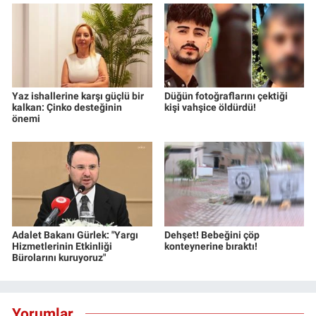
Yaz ishallerine karşı güçlü bir
Düğün fotoğraflarını çektiği
kalkan: Çinko desteğinin
kişi vahşice öldürdü!
önemi
Adalet Bakanı Gürlek: "Yargı
Dehşet! Bebeğini çöp
Hizmetlerinin Etkinliği
konteynerine bıraktı!
Bürolarını kuruyoruz"
Yorumlar