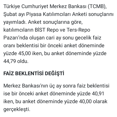
Türkiye Cumhuriyet Merkez Bankası (TCMB),
Gündem Özel
Şubat ayı Piyasa Katılımcıları Anketi sonuçlarını
yayımladı. Anket sonuçlarına göre,
Günün görüntüsü
katılımcıların BİST Repo ve Ters-Repo
Pazarı’nda oluşan cari ay sonu gecelik faiz
Haber
oranı beklentisi bir önceki anket döneminde
İlan
yüzde 45,00 iken, bu anket döneminde yüzde
44,79 oldu.
Kimdir
FAİZ BEKLENTİSİ DEĞİŞTİ
Koronavirüs
Merkez Bankası'nın üç ay sonra faiz beklentisi
Kültür Sanat
ise bir önceki anket döneminde yüzde 40,91
iken, bu anket döneminde yüzde 40,00 olarak
Ne demişti
gerçekleşti.