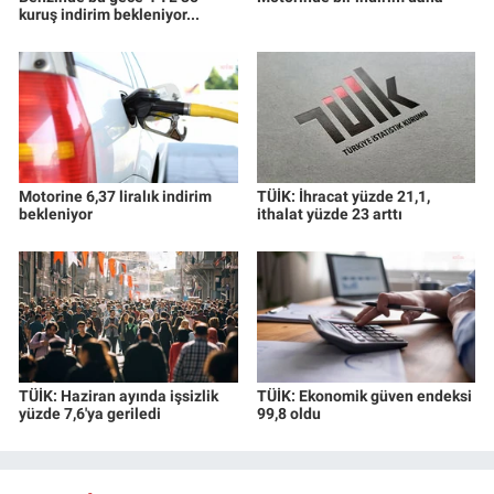
kuruş indirim bekleniyor...
Motorine 6,37 liralık indirim
TÜİK: İhracat yüzde 21,1,
bekleniyor
ithalat yüzde 23 arttı
TÜİK: Haziran ayında işsizlik
TÜİK: Ekonomik güven endeksi
yüzde 7,6'ya geriledi
99,8 oldu