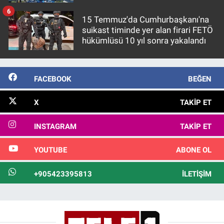
6
15 Temmuz'da Cumhurbaşkanı'na
suikast timinde yer alan firari FETÖ
hükümlüsü 10 yıl sonra yakalandı
FACEBOOK
BEĞEN
X
TAKIP ET
INSTAGRAM
TAKIP ET
YOUTUBE
ABONE OL
+905423395813
İLETIŞIM