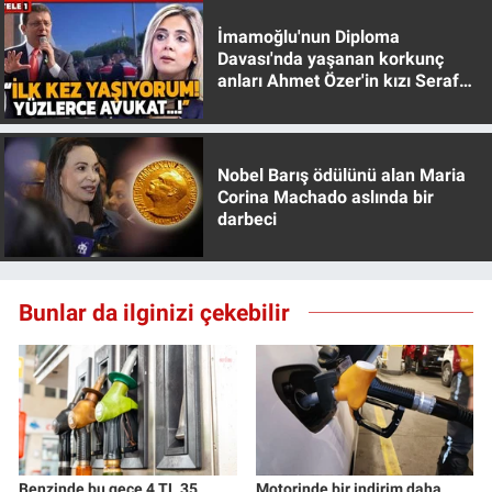
Yerel Yaşam
İmamoğlu'nun Diploma
Davası'nda yaşanan korkunç
Canlı Yayın
anları Ahmet Özer'in kızı Seraf
Özer anlattı!
Nobel Barış ödülünü alan Maria
Corina Machado aslında bir
darbeci
Bunlar da ilginizi çekebilir
Benzinde bu gece 4 TL 35
Motorinde bir indirim daha