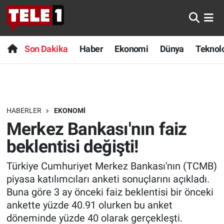
Anında Manşet
Son Dakika
Nöbetçi Eczaneler
Son Dakika
Haber
Ekonomi
Dünya
Teknolo
Başka Sohbetler
Haber
Hava Durumu
Belgesel
Ekonomi
Namaz Vakitleri
HABERLER
EKONOMI
Bilim turu
Dünya
Trafik Durumu
Merkez Bankası'nın faiz
Bilim ve Teknoloji Evreni
Teknoloji
Süper Lig Puan Durumu ve Fikstür
beklentisi değişti!
Türkiye Cumhuriyet Merkez Bankası'nın (TCMB)
Doğa Konuşuyor
Sağlık
Tüm Manşetler
piyasa katılımcıları anketi sonuçlarını açıkladı.
Dünya
Spor
Son Dakika Haberleri
Buna göre 3 ay önceki faiz beklentisi bir önceki
ankette yüzde 40.91 olurken bu anket
Ege Saati
Yayın Akışı
Haber Arşivi
döneminde yüzde 40 olarak gerçekleşti.