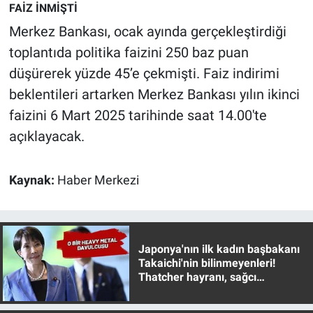
Nedir
FAİZ İNMİŞTİ
Merkez Bankası, ocak ayında gerçekleştirdiği
Popüler
toplantıda politika faizini 250 baz puan
düşürerek yüzde 45’e çekmişti. Faiz indirimi
Programlar
beklentileri artarken Merkez Bankası yılın ikinci
Sağlık
faizini 6 Mart 2025 tarihinde saat 14.00'te
açıklayacak.
Spor
Kaynak:
Haber Merkezi
Teknoloji
Türkiye'nin Geleceği
Japonya'nın ilk kadın başbakanı
Türkiye'nin Gündemi
Takaichi'nin bilinmeyenleri!
Thatcher hayranı, sağcı
Yerel Gündem
muhafazakar