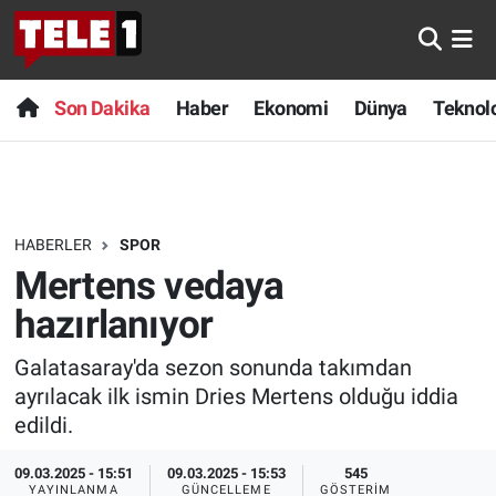
Anında Manşet
Son Dakika
Nöbetçi Eczaneler
Son Dakika
Haber
Ekonomi
Dünya
Teknolo
Başka Sohbetler
Haber
Hava Durumu
Belgesel
Ekonomi
Namaz Vakitleri
HABERLER
SPOR
Bilim turu
Dünya
Trafik Durumu
Mertens vedaya
Bilim ve Teknoloji Evreni
Teknoloji
Süper Lig Puan Durumu ve Fikstür
hazırlanıyor
Galatasaray'da sezon sonunda takımdan
Doğa Konuşuyor
Sağlık
Tüm Manşetler
ayrılacak ilk ismin Dries Mertens olduğu iddia
Dünya
Spor
Son Dakika Haberleri
edildi.
09.03.2025 - 15:51
09.03.2025 - 15:53
545
Ege Saati
Yayın Akışı
Haber Arşivi
YAYINLANMA
GÜNCELLEME
GÖSTERIM