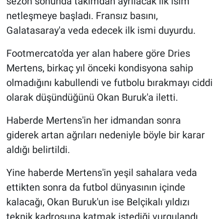
sezon sonunda takımdan ayrılacak ilk isim
netleşmeye başladı. Fransız basını,
Gündem Özel
Galatasaray'a veda edecek ilk ismi duyurdu.
Günün görüntüsü
Footmercato'da yer alan habere göre Dries
Mertens, birkaç yıl önceki kondisyona sahip
Haber
olmadığını kabullendi ve futbolu bırakmayı ciddi
olarak düşündüğünü Okan Buruk'a iletti.
İlan
Haberde Mertens'in her idmandan sonra
Kimdir
giderek artan ağrıları nedeniyle böyle bir karar
Koronavirüs
aldığı belirtildi.
Yine haberde Mertens'in yeşil sahalara veda
Kültür Sanat
ettikten sonra da futbol dünyasının içinde
Ne demişti
kalacağı, Okan Buruk'un ise Belçikalı yıldızı
teknik kadrosuna katmak istediği vurgulandı.