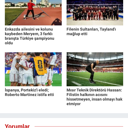
Enkazda ailesini ve kolunu
Filenin Sultanları, Tayland'ı
kaybeden Meryem, 3 farklı
mağlup etti
branşta Türkiye şampiyonu
oldu
İspanya, Portekiz'i eledi;
Mısır Teknik Direktörü Hassan:
Roberto Martinez istifa etti
Filistin halkının acısını
hissetmeyen, insan olmayı hak
etmiyor
Yorumlar