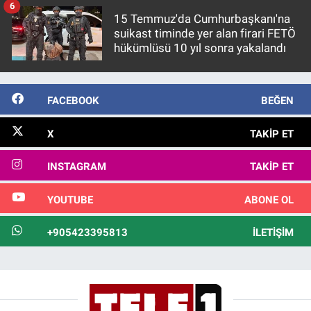
6
15 Temmuz'da Cumhurbaşkanı'na
suikast timinde yer alan firari FETÖ
hükümlüsü 10 yıl sonra yakalandı
FACEBOOK
BEĞEN
X
TAKIP ET
INSTAGRAM
TAKIP ET
YOUTUBE
ABONE OL
+905423395813
İLETIŞIM