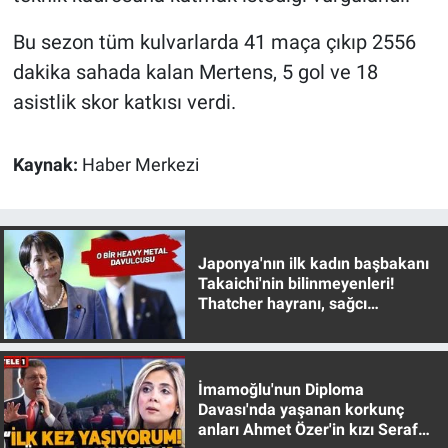
Nedir
Bu sezon tüm kulvarlarda 41 maça çıkıp 2556
Popüler
dakika sahada kalan Mertens, 5 gol ve 18
asistlik skor katkısı verdi.
Programlar
Sağlık
Kaynak:
Haber Merkezi
Spor
Teknoloji
Japonya'nın ilk kadın başbakanı
Takaichi'nin bilinmeyenleri!
Thatcher hayranı, sağcı
Türkiye'nin Geleceği
muhafazakar
Türkiye'nin Gündemi
İmamoğlu'nun Diploma
Davası'nda yaşanan korkunç
Yerel Gündem
anları Ahmet Özer'in kızı Seraf