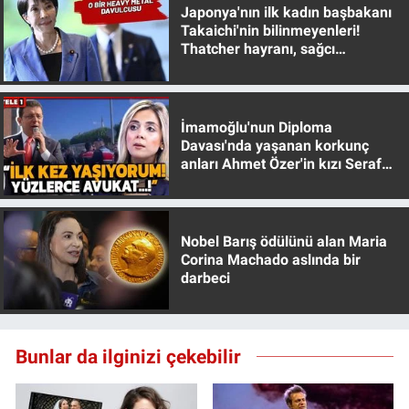
Japonya'nın ilk kadın başbakanı
Yerel Yaşam
Takaichi'nin bilinmeyenleri!
Thatcher hayranı, sağcı
Canlı Yayın
muhafazakar
İmamoğlu'nun Diploma
Davası'nda yaşanan korkunç
anları Ahmet Özer'in kızı Seraf
Özer anlattı!
Nobel Barış ödülünü alan Maria
Corina Machado aslında bir
darbeci
Bunlar da ilginizi çekebilir