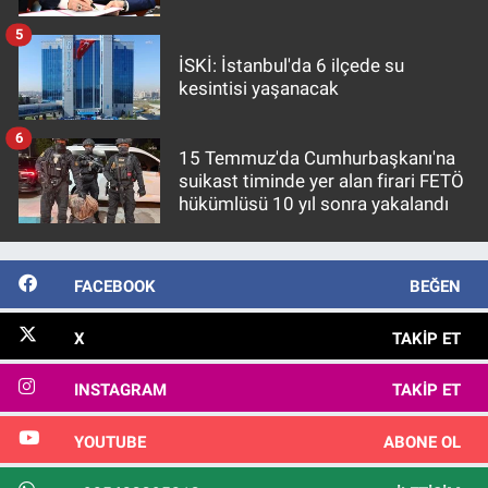
5
İSKİ: İstanbul'da 6 ilçede su
kesintisi yaşanacak
6
15 Temmuz'da Cumhurbaşkanı'na
suikast timinde yer alan firari FETÖ
hükümlüsü 10 yıl sonra yakalandı
FACEBOOK
BEĞEN
X
TAKIP ET
INSTAGRAM
TAKIP ET
YOUTUBE
ABONE OL