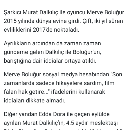
Şarkıcı Murat Dalkılıç ile oyuncu Merve Boluğur
Gündem Özel
2015 yılında dünya evine girdi. Çift, iki yıl süren
Günün görüntüsü
evliliklerini 2017'de noktaladı.
Ayrılıkların ardından da zaman zaman
Haber
gündeme gelen Dalkılıç ile Boluğur'un,
İlan
barıştığına dair iddialar ortaya atıldı.
Kimdir
Merve Boluğur sosyal medya hesabından "Son
zamanlarda sadece hikayelere sardım, film
Koronavirüs
falan hak getire..." ifadelerini kullanarak
iddiaları dikkate almadı.
Kültür Sanat
Diğer yandan Edda Dora ile geçen eylülde
Ne demişti
ayrılan Murat Dalkılıç’ın, 4.5 aydır meslektaşı