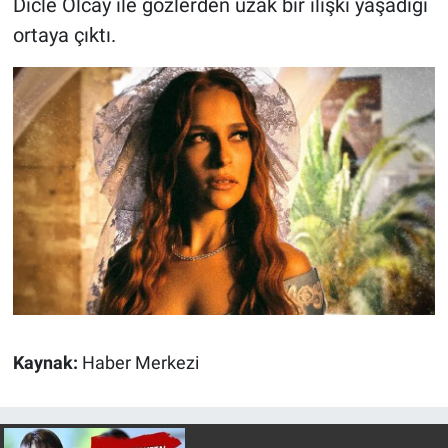
Dicle Olcay ile gözlerden uzak bir ilişki yaşadığı
Nedir
ortaya çıktı.
Popüler
Programlar
Sağlık
Spor
Teknoloji
Türkiye'nin Geleceği
Kaynak:
Haber Merkezi
Türkiye'nin Gündemi
Yerel Gündem