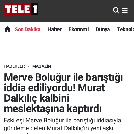
Anında Manşet
Son Dakika
Nöbetçi Eczaneler
Son Dakika
Haber
Ekonomi
Dünya
Teknolo
Başka Sohbetler
Haber
Hava Durumu
Belgesel
Ekonomi
Namaz Vakitleri
HABERLER
MAGAZIN
Bilim turu
Dünya
Trafik Durumu
Merve Boluğur ile barıştığı
Bilim ve Teknoloji Evreni
Teknoloji
Süper Lig Puan Durumu ve Fikstür
iddia ediliyordu! Murat
Dalkılıç kalbini
Doğa Konuşuyor
Sağlık
Tüm Manşetler
meslektaşına kaptırdı
Dünya
Spor
Son Dakika Haberleri
Eski eşi Merve Boluğur ile barıştığı iddiasıyla
gündeme gelen Murat Dalkılıç'ın yeni aşkı
Ege Saati
Yayın Akışı
Haber Arşivi