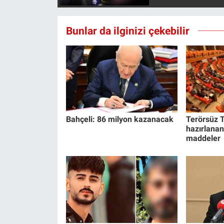
Yerel Yaşam
Bunlar da ilginizi çekebilir
Canlı Yayın
Bahçeli: 86 milyon kazanacak
Terörsüz T
hazırlanan
maddeler