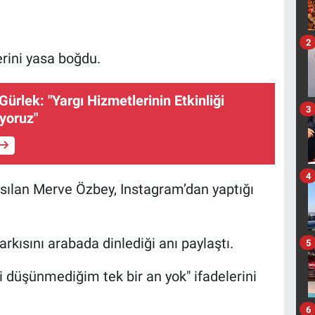
2
rini yasa boğdu.
ürlek: "Yargı Hizmetlerinin Etkinliği
3
uyoruz"
4
sılan Merve Özbey, Instagram’dan yaptığı
rkısını arabada dinlediği anı paylaştı.
5
 düşünmediğim tek bir an yok" ifadelerini
6