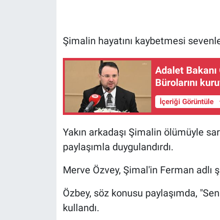
Gündem Özel
Şimalin hayatını kaybetmesi sevenle
Günün görüntüsü
Adalet Bakanı G
Haber
Bürolarını kur
İlan
İçeriği Görüntüle
Kimdir
Yakın arkadaşı Şimalin ölümüyle sar
paylaşımla duygulandırdı.
Koronavirüs
Merve Özvey, Şimal'in Ferman adlı şa
Kültür Sanat
Özbey, söz konusu paylaşımda, "Seni
Ne demişti
kullandı.