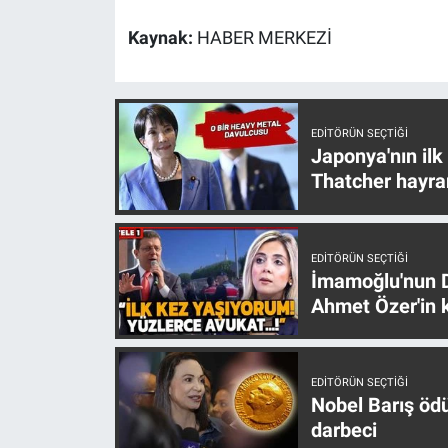
Nedir
Kaynak:
HABER MERKEZİ
Popüler
Programlar
EDITÖRÜN SEÇTIĞI
Japonya'nın ilk
Sağlık
Thatcher hayra
Spor
EDITÖRÜN SEÇTIĞI
Teknoloji
İmamoğlu'nun D
Ahmet Özer'in k
Türkiye'nin Geleceği
Türkiye'nin Gündemi
EDITÖRÜN SEÇTIĞI
Nobel Barış öd
Yerel Gündem
darbeci