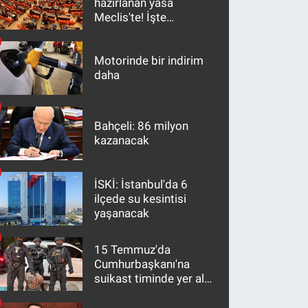
hazırlanan yasa
Meclis'te! İşte
maddeler
Motorinde bir indirim
daha
Bahçeli: 86 milyon
kazanacak
İSKİ: İstanbul'da 6
ilçede su kesintisi
yaşanacak
15 Temmuz'da
Cumhurbaşkanı'na
suikast timinde yer alan
firari FETÖ hükümlüsü
10 yıl sonra yakalandı