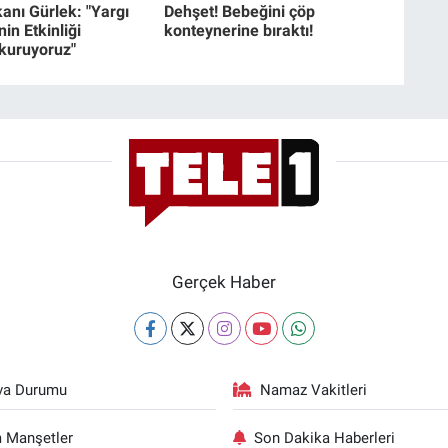
anı Gürlek: "Yargı
Dehşet! Bebeğini çöp
in Etkinliği
konteynerine bıraktı!
 kuruyoruz"
Gerçek Haber
va Durumu
Namaz Vakitleri
 Manşetler
Son Dakika Haberleri