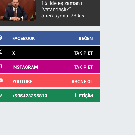
16 ilde eş zamanlı
“vatandaşlık”
operasyonu: 73 kişi
gözaltına alındı
FACEBOOK
BEĞEN
X
TAKIP ET
INSTAGRAM
TAKIP ET
YOUTUBE
ABONE OL
+905423395813
İLETIŞIM