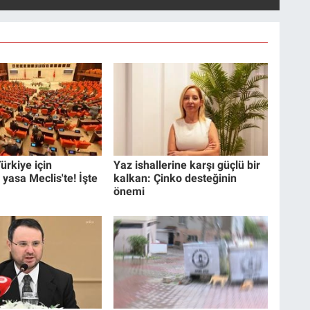
ürkiye için
Yaz ishallerine karşı güçlü bir
 yasa Meclis'te! İşte
kalkan: Çinko desteğinin
önemi