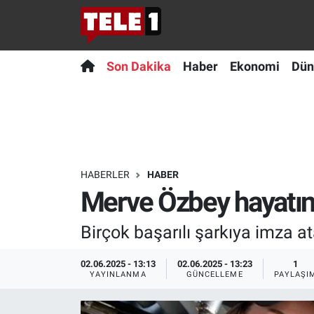
Anında Manşet
Son Dakika
Nöbetçi Eczaneler
Son Dakika
Haber
Ekonomi
Dün
Başka Sohbetler
Haber
Hava Durumu
Belgesel
Ekonomi
Namaz Vakitleri
Bilim turu
Dünya
Trafik Durumu
HABERLER
HABER
Merve Özbey hayatını
Bilim ve Teknoloji Evreni
Teknoloji
Süper Lig Puan Durumu ve Fikstür
Birçok başarılı şarkıya imza at
Doğa Konuşuyor
Sağlık
Tüm Manşetler
02.06.2025 - 13:13
02.06.2025 - 13:23
1
Dünya
Spor
Son Dakika Haberleri
YAYINLANMA
GÜNCELLEME
PAYLAŞI
Ege Saati
Yayın Akışı
Haber Arşivi