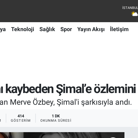
ya
Teknoloji
Sağlık
Spor
Yayın Akışı
İletişim
 kaybeden Şimal’e özlemini 
an Merve Özbey, Şimal'i şarkısıyla andı.
414
1 DK
M
GÖSTERIM
OKUNMA SÜRESI